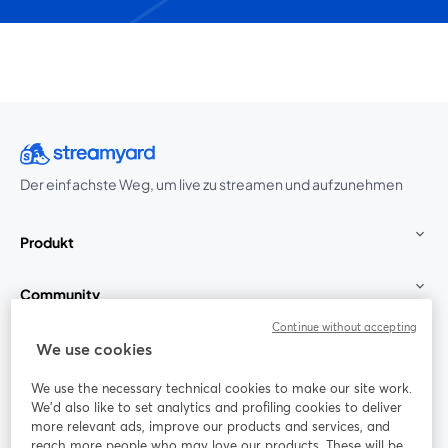
Der einfachste Weg, um live zu streamen und aufzunehmen
Produkt
Community
Continue without accepting
StreamYard für
We use cookies
We use the necessary technical cookies to make our site work.
Mitmachen
We'd also like to set analytics and profiling cookies to deliver
more relevant ads, improve our products and services, and
reach more people who may love our products. These will be
Webinar
Facebook
X (Twitter)