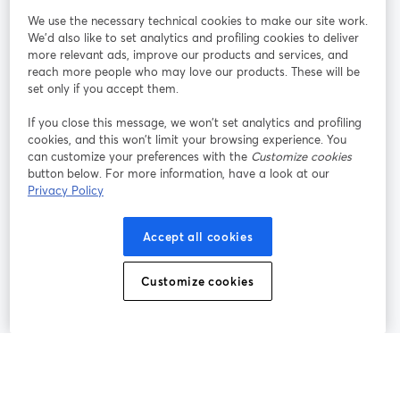
We use the necessary technical cookies to make our site work.
Mitmachen
We'd also like to set analytics and profiling cookies to deliver
more relevant ads, improve our products and services, and
reach more people who may love our products. These will be
Webinar
Facebook
X (Twitter)
wird in einem neuen Tab geöffnet
wird in ei
set only if you accept them.
YouTube
Instagram
LinkedIn
wird in einem neuen Tab geöffnet
wird in einem neuen Tab geöffnet
wird in eine
If you close this message, we won’t set analytics and profiling
cookies, and this won’t limit your browsing experience. You
can customize your preferences with the
Customize cookies
button below. For more information, have a look at our
Privacy Policy
Nutzungsbedingungen
Plattformbedingungen
wird in einem neuen Tab geöffnet
wird in eine
Datenschutzrichtlinie
Cookie-Richtlinie
Accept all cookies
wird in einem neuen Tab geöffnet
wird in einem n
Cookie-Einstellungen
Hilfe-Center
Customize cookies
wird in einem ne
Deutsch
©
2026
Bending Spoons US Inc.