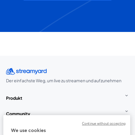
Der einfachste Weg, um live zu streamen und aufzunehmen
Produkt
Community
Continue without accepting
StreamYard für
We use cookies