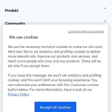
Produkt
Community
Continue without accepting
StreamYard für
We use cookies
We use the necessary technical cookies to make our site work.
Mitmachen
We'd also like to set analytics and profiling cookies to deliver
more relevant ads, improve our products and services, and
reach more people who may love our products. These will be
Webinar
Facebook
X (Twitter)
wird in einem neuen Tab geöffnet
wird in ei
set only if you accept them.
YouTube
Instagram
LinkedIn
wird in einem neuen Tab geöffnet
wird in einem neuen Tab geöffnet
wird in eine
If you close this message, we won’t set analytics and profiling
cookies, and this won’t limit your browsing experience. You
can customize your preferences with the
Customize cookies
button below. For more information, have a look at our
Privacy Policy
Nutzungsbedingungen
Plattformbedingungen
wird in einem neuen Tab geöffnet
wird in eine
Datenschutzrichtlinie
Cookie-Richtlinie
Accept all cookies