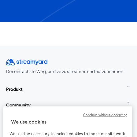
Der einfachste Weg, um live zu streamen und aufzunehmen
Produkt
Community
Continue without accepting
StreamYard für
We use cookies
We use the necessary technical cookies to make our site work.
Mitmachen