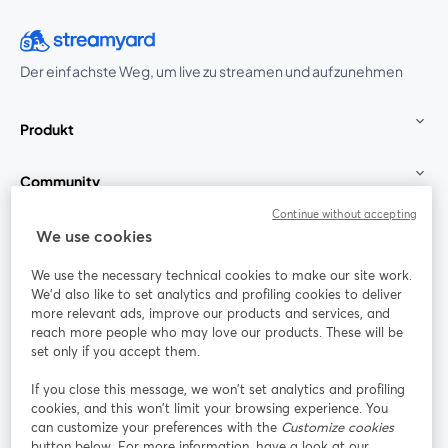
Der einfachste Weg, um live zu streamen und aufzunehmen
Produkt
Community
Continue without accepting
StreamYard für
We use cookies
We use the necessary technical cookies to make our site work.
Mitmachen
We'd also like to set analytics and profiling cookies to deliver
more relevant ads, improve our products and services, and
reach more people who may love our products. These will be
Webinar
Facebook
X (Twitter)
wird in einem neuen Tab geöffnet
wird in ei
set only if you accept them.
YouTube
Instagram
LinkedIn
wird in einem neuen Tab geöffnet
wird in einem neuen Tab geöffnet
wird in eine
If you close this message, we won’t set analytics and profiling
cookies, and this won’t limit your browsing experience. You
can customize your preferences with the
Customize cookies
button below. For more information, have a look at our