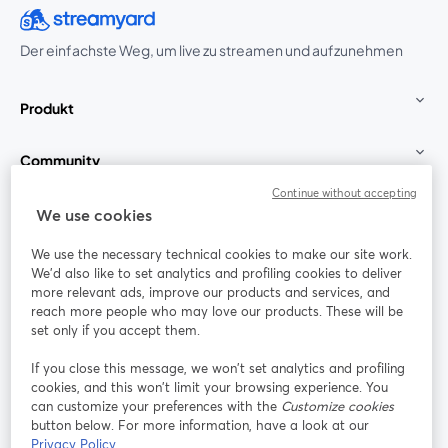
Der einfachste Weg, um live zu streamen und aufzunehmen
Produkt
Community
Continue without accepting
StreamYard für
We use cookies
We use the necessary technical cookies to make our site work.
Mitmachen
We'd also like to set analytics and profiling cookies to deliver
more relevant ads, improve our products and services, and
reach more people who may love our products. These will be
Webinar
Facebook
X (Twitter)
wird in einem neuen Tab geöffnet
wird in ei
set only if you accept them.
YouTube
Instagram
LinkedIn
wird in einem neuen Tab geöffnet
wird in einem neuen Tab geöffnet
wird in eine
If you close this message, we won’t set analytics and profiling
cookies, and this won’t limit your browsing experience. You
can customize your preferences with the
Customize cookies
button below. For more information, have a look at our
Privacy Policy