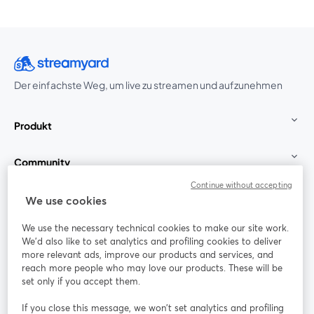
Der einfachste Weg, um live zu streamen und aufzunehmen
Produkt
Community
Continue without accepting
StreamYard für
We use cookies
We use the necessary technical cookies to make our site work.
Mitmachen
We'd also like to set analytics and profiling cookies to deliver
more relevant ads, improve our products and services, and
reach more people who may love our products. These will be
Webinar
Facebook
X (Twitter)
wird in einem neuen Tab geöffnet
wird in ei
set only if you accept them.
YouTube
Instagram
LinkedIn
wird in einem neuen Tab geöffnet
wird in einem neuen Tab geöffnet
wird in eine
If you close this message, we won’t set analytics and profiling