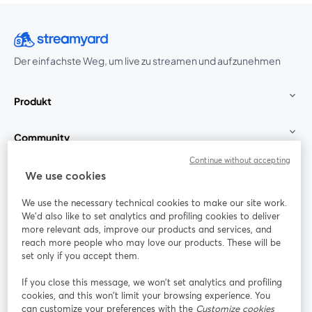
Der einfachste Weg, um live zu streamen und aufzunehmen
Produkt
Community
Continue without accepting
StreamYard für
We use cookies
We use the necessary technical cookies to make our site work.
Mitmachen
We'd also like to set analytics and profiling cookies to deliver
more relevant ads, improve our products and services, and
reach more people who may love our products. These will be
Webinar
Facebook
X (Twitter)
wird in einem neuen Tab geöffnet
wird in ei
set only if you accept them.
YouTube
Instagram
LinkedIn
wird in einem neuen Tab geöffnet
wird in einem neuen Tab geöffnet
wird in eine
If you close this message, we won’t set analytics and profiling
cookies, and this won’t limit your browsing experience. You
can customize your preferences with the
Customize cookies