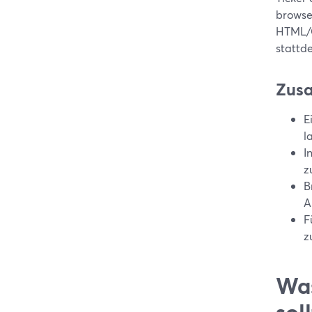
browse
HTML/C
stattde
Zus
E
l
I
z
B
A
F
z
Was
sol