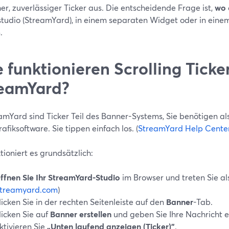
er, zuverlässiger Ticker aus. Die entscheidende Frage ist,
wo
tudio (StreamYard), in einem separaten Widget oder in eine
.
 funktionieren Scrolling Ticker
eamYard?
eamYard sind Ticker Teil des Banner-Systems, Sie benötigen al
afiksoftware. Sie tippen einfach los. (
StreamYard Help Cente
tioniert es grundsätzlich:
ffnen Sie Ihr StreamYard-Studio
im Browser und treten Sie als
streamyard.com
)
licken Sie in der rechten Seitenleiste auf den
Banner
-Tab.
licken Sie auf
Banner erstellen
und geben Sie Ihre Nachricht e
ktivieren Sie
„Unten laufend anzeigen (Ticker)”
.