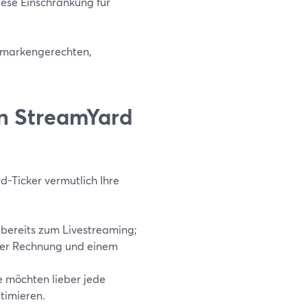
iese Einschränkung für
en markengerechten,
on StreamYard
rd-Ticker vermutlich Ihre
bereits zum Livestreaming;
einer Rechnung und einem
e möchten lieber jede
timieren.