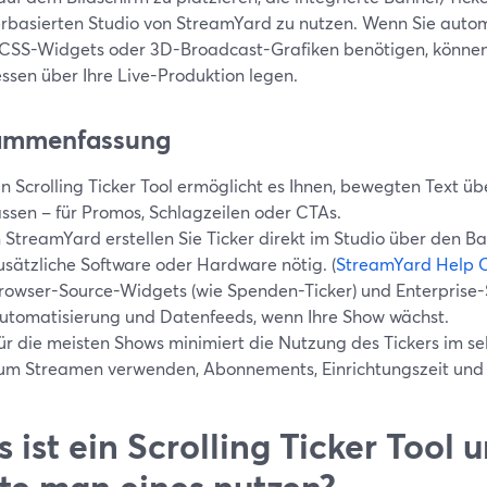
rbasierten Studio von StreamYard zu nutzen. Wenn Sie autom
SS-Widgets oder 3D-Broadcast-Grafiken benötigen, können S
ssen über Ihre Live-Produktion legen.
ammenfassung
in Scrolling Ticker Tool ermöglicht es Ihnen, bewegten Text üb
assen – für Promos, Schlagzeilen oder CTAs.
n StreamYard erstellen Sie Ticker direkt im Studio über den B
usätzliche Software oder Hardware nötig. (
StreamYard Help 
rowser-Source-Widgets (wie Spenden-Ticker) und Enterprise
utomatisierung und Datenfeeds, wenn Ihre Show wächst.
ür die meisten Shows minimiert die Nutzung des Tickers im sel
um Streamen verwenden, Abonnements, Einrichtungszeit und t
 ist ein Scrolling Ticker Tool
lte man eines nutzen?