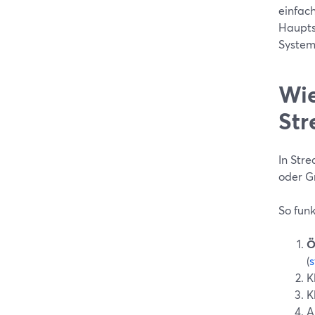
einfach
Haupts
System
Wie
Str
In Str
oder Gr
So funk
Ö
(
K
K
A