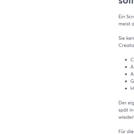
Ein Scr
meist 
Sie ke
Creator
C
A
A
G
H
Der ei
spät in
wieder
Für die