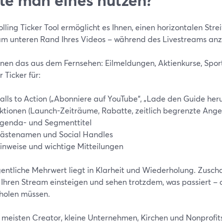
olling Ticker Tool ermöglicht es Ihnen, einen horizontalen Str
am unteren Rand Ihres Videos – während des Livestreams anz
nnen das aus dem Fernsehen: Eilmeldungen, Aktienkurse, Spor
 Ticker für:
alls to Action („Abonniere auf YouTube“, „Lade den Guide her
ktionen (Launch-Zeiträume, Rabatte, zeitlich begrenzte Ange
genda- und Segmenttitel
ästenamen und Social Handles
inweise und wichtige Mitteilungen
gentliche Mehrwert liegt in Klarheit und Wiederholung. Zusch
 Ihren Stream einsteigen und sehen trotzdem, was passiert – 
holen müssen.
 meisten Creator, kleine Unternehmen, Kirchen und Nonprofits