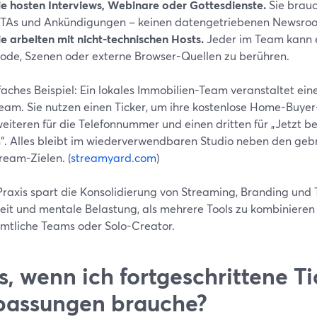
ie hosten Interviews, Webinare oder Gottesdienste.
Sie brau
TAs und Ankündigungen – keinen datengetriebenen Newsro
ie arbeiten mit nicht-technischen Hosts.
Jeder im Team kann e
ode, Szenen oder externe Browser-Quellen zu berühren.
nfaches Beispiel: Ein lokales Immobilien-Team veranstaltet e
ream. Sie nutzen einen Ticker, um ihre kostenlose Home-Buye
eiteren für die Telefonnummer und einen dritten für „Jetzt be
“. Alles bleibt im wiederverwendbaren Studio neben den ge
ream-Zielen. (
streamyard.com
)
 Praxis spart die Konsolidierung von Streaming, Branding und 
eit und mentale Belastung, als mehrere Tools zu kombinieren
mtliche Teams oder Solo-Creator.
, wenn ich fortgeschrittene Ti
assungen brauche?