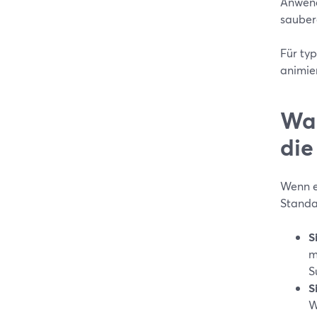
Anwend
sauber
Für typ
animier
Wan
die
Wenn ei
Standa
S
m
S
S
W