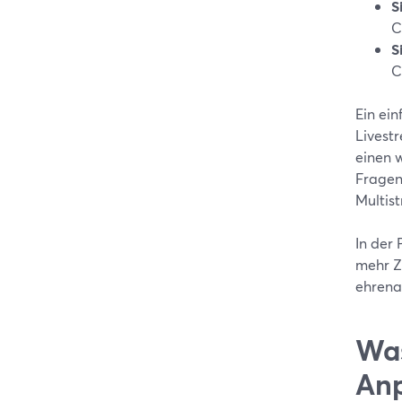
S
C
S
C
Ein ei
Livest
einen w
Fragen
Multist
In der
mehr Z
ehrena
Was
Anp