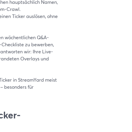
chen hauptsächlich Namen,
om-Crawl.
inen Ticker auslösen, ohne
inen wöchentlichen Q&A-
r-Checkliste zu bewerben,
antworten wir: Ihre Live-
brandeten Overlays und
Ticker in StreamYard meist
 – besonders für
cker-