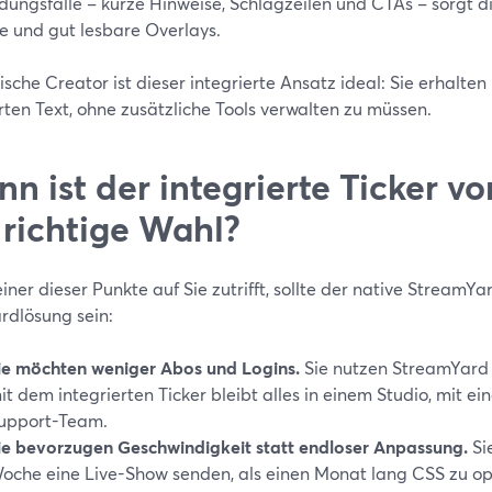
ungsfälle – kurze Hinweise, Schlagzeilen und CTAs – sorgt d
e und gut lesbare Overlays.
ische Creator ist dieser integrierte Ansatz ideal: Sie erhalt
ten Text, ohne zusätzliche Tools verwalten zu müssen.
n ist der integrierte Ticker v
 richtige Wahl?
ner dieser Punkte auf Sie zutrifft, sollte der native StreamYa
rdlösung sein:
ie möchten weniger Abos und Logins.
Sie nutzen StreamYard 
it dem integrierten Ticker bleibt alles in einem Studio, mit 
upport-Team.
ie bevorzugen Geschwindigkeit statt endloser Anpassung.
Si
oche eine Live-Show senden, als einen Monat lang CSS zu op