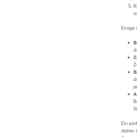
K
a
Einige 
B
d
Z
Z
B
d
j
A
B
S
Ein ei
daher i