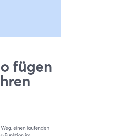
So fügen
Ihren
e Weg, einen laufenden
er-Funktion im