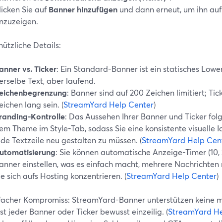
licken Sie auf
Banner hinzufügen
und dann erneut, um ihn auf
nzuzeigen.
nützliche Details:
anner vs. Ticker
: Ein Standard-Banner ist ein statisches Lower 
erselbe Text, aber laufend.
eichenbegrenzung
: Banner sind auf 200 Zeichen limitiert; Ti
eichen lang sein. (
StreamYard Help Center
)
randing-Kontrolle
: Das Aussehen Ihrer Banner und Ticker fol
em Theme im Style-Tab, sodass Sie eine konsistente visuelle I
ede Textzeile neu gestalten zu müssen. (
StreamYard Help Cen
utomatisierung
: Sie können automatische Anzeige-Timer (10, 
anner einstellen, was es einfach macht, mehrere Nachrichten 
ie sich aufs Hosting konzentrieren. (
StreamYard Help Center
)
nfacher Kompromiss: StreamYard-Banner unterstützen keine 
st jeder Banner oder Ticker bewusst einzeilig. (
StreamYard He