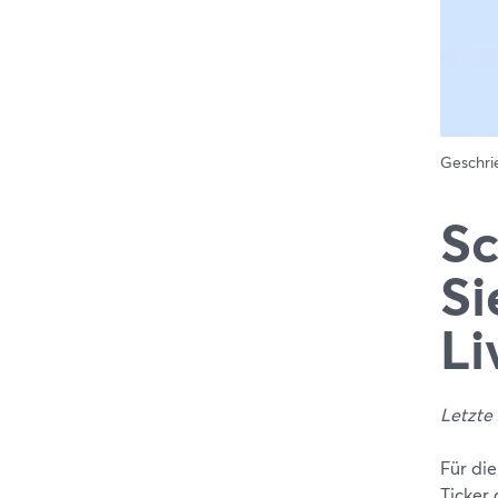
Geschr
Sc
Si
Li
Letzte 
Für di
Ticker 