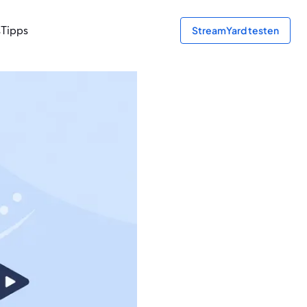
s
Tipps
StreamYard testen