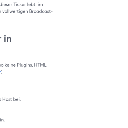
dieser Ticker lebt: im
m vollwertigen Broadcast-
 in
so keine Plugins, HTML
r
)
 Host bei.
in.