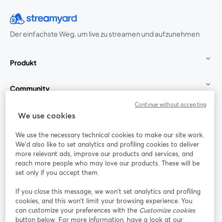
Der einfachste Weg, um live zu streamen und aufzunehmen
Produkt
Community
Continue without accepting
StreamYard für
We use cookies
We use the necessary technical cookies to make our site work.
Mitmachen
We'd also like to set analytics and profiling cookies to deliver
more relevant ads, improve our products and services, and
reach more people who may love our products. These will be
Webinar
Facebook
X (Twitter)
wird in einem neuen Tab geöffnet
wird in ei
set only if you accept them.
YouTube
Instagram
LinkedIn
wird in einem neuen Tab geöffnet
wird in einem neuen Tab geöffnet
wird in eine
If you close this message, we won’t set analytics and profiling
cookies, and this won’t limit your browsing experience. You
can customize your preferences with the
Customize cookies
button below. For more information, have a look at our