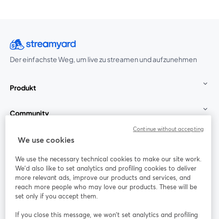
Der einfachste Weg, um live zu streamen und aufzunehmen
Produkt
Community
Continue without accepting
StreamYard für
We use cookies
We use the necessary technical cookies to make our site work.
Mitmachen
We'd also like to set analytics and profiling cookies to deliver
more relevant ads, improve our products and services, and
reach more people who may love our products. These will be
Webinar
Facebook
X (Twitter)
wird in einem neuen Tab geöffnet
wird in ei
set only if you accept them.
YouTube
Instagram
LinkedIn
wird in einem neuen Tab geöffnet
wird in einem neuen Tab geöffnet
wird in eine
If you close this message, we won’t set analytics and profiling