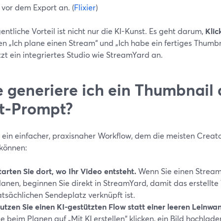
 vor dem Export an. (
Flixier
)
entliche Vorteil ist nicht nur die KI-Kunst. Es geht darum,
Klic
en „Ich plane einen Stream“ und „Ich habe ein fertiges Thumb
tzt ein integriertes Studio wie StreamYard an.
 generiere ich ein Thumbnail
t-Prompt?
st ein einfacher, praxisnaher Workflow, dem die meisten Creat
 können:
tarten Sie dort, wo Ihr Video entsteht.
Wenn Sie einen Stream
lanen, beginnen Sie direkt in StreamYard, damit das erstellt
atsächlichen Sendeplatz verknüpft ist.
utzen Sie einen KI-gestützten Flow statt einer leeren Leinwa
ie beim Planen auf „Mit KI erstellen“ klicken, ein Bild hochlade