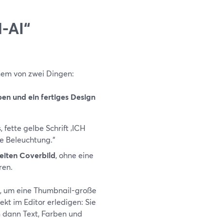
-AI“
inem von zwei Dingen:
ben und ein fertiges Design
 fette gelbe Schrift ‚ICH
e Beleuchtung.“
eiten Coverbild
, ohne eine
ren.
d), um eine Thumbnail-große
ekt im Editor erledigen: Sie
n dann Text, Farben und