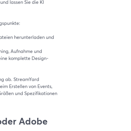
nd lassen Sie die KI
ngspunkte:
ateien herunterladen und
ming, Aufnahme und
 eine komplette Design-
ung ab. StreamYard
im Erstellen von Events,
Größen und Spezifikationen
 oder Adobe