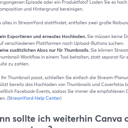
ergangenen Episode oder ein Produktfoto? Laden Sie es hoch u
omposition und Hintergrund bereinigen.
 alles in StreamYard stattfindet, entfallen zwei große Reibu
ein Exportieren und erneutes Hochladen.
Sie müssen keine D
uf verschiedenen Plattformen nach Upload-Buttons suchen.
eine zusätzlichen Abos nur für Thumbnails.
Sie können Strea
humbnail-Workflow in einem Tool behalten, statt separat für
uite zu zahlen.
 Ihr Thumbnail passt, schließen Sie einfach die Stream-Plan
tützt bereits das Hochladen von Thumbnails und Coverfotos be
ließlich Facebook-Events, sodass Sie immer die empfohlenen 
en. (
StreamYard Help Center
)
n sollte ich weiterhin Canva