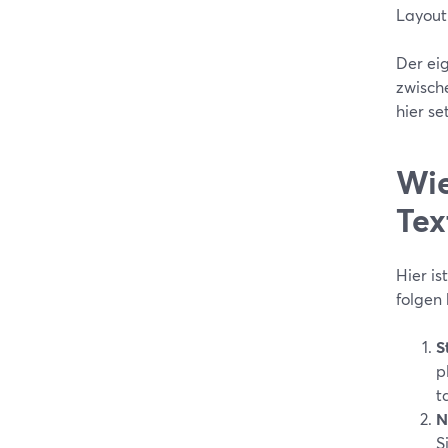
Layout
Der eig
zwisch
hier se
Wie
Tex
Hier i
folgen
S
p
t
N
S