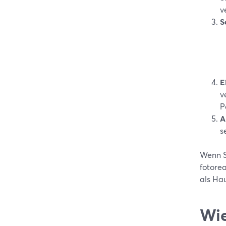
v
S
E
v
P
A
s
Wenn S
fotorea
als Ha
Wie