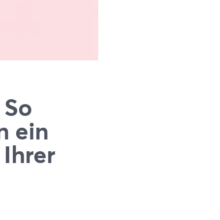
 So
n ein
 Ihrer