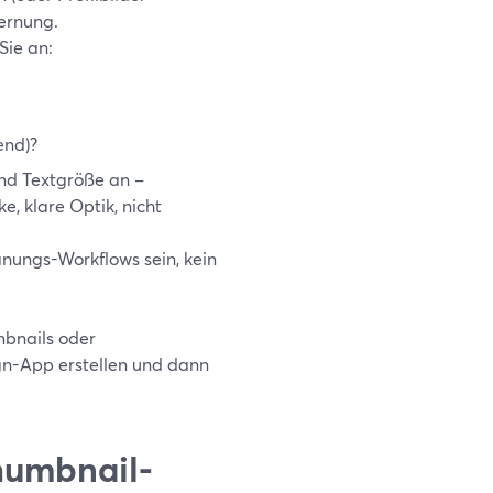
ernung.
ie an:
end)?
nd Textgröße an –
e, klare Optik, nicht
anungs-Workflows sein, kein
mbnails oder
sign-App erstellen und dann
humbnail-