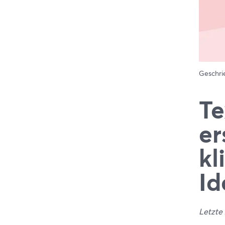
Geschr
Te
er
kl
Id
Letzte 