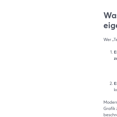
Was
eig
Wer „T
E
z
E
k
Modern
Grafik 
beschr