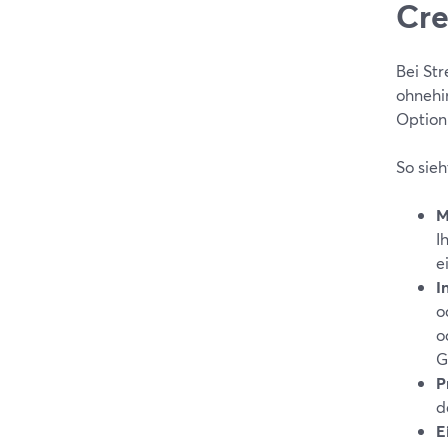
Cre
Bei Str
ohnehi
Optio
So sieh
M
I
e
I
o
o
G
P
d
E