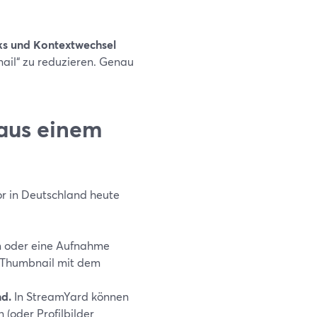
ks und Kontextwechsel
nail“ zu reduzieren. Genau
 aus einem
or in Deutschland heute
 oder eine Aufnahme
e Thumbnail mit dem
nd.
In StreamYard können
n (oder Profilbilder