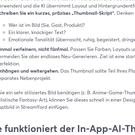
erwenden) und die KI übernimmt Layout und Hintergrundentf
chreiben Sie ein kurzes, präzises „Thumbnail-Skript“.
Denken S
Wer ist im Bild (Sie, Gast, Produkt)?
Ein klarer, knackiger Text?
Emotionale Tonalität (überrascht, ruhig, begeistert, dring
inmal verfeinern, nicht fünfmal.
Passen Sie Farben, Layouts u
ermeiden Sie aber endloses Neu-Generieren. Ziel ist eine stark
erfektion.
nhängen und weitergehen.
Das Thumbnail sollte Teil Ihres Pl
eparates Nebenprojekt.
ie ein sehr stilisiertes Bild benötigen (z. B. Anime-Game-Thu
listische Fantasy-Art), können Sie dieses schnell in einer De
uptbild in StreamYard einfügen.
 funktioniert der In-App-AI-T