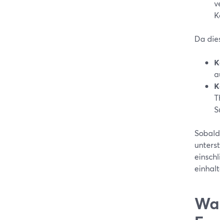
v
K
Da dies
K
a
K
T
S
Sobald
unters
einsch
einhalt
Wan