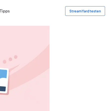
Tipps
StreamYard testen