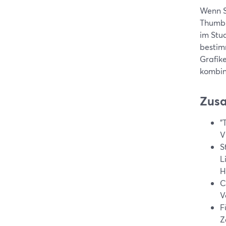
Wenn Si
Thumbn
im Stu
bestim
Grafik
kombini
Zus
"
V
S
L
H
C
V
F
Z