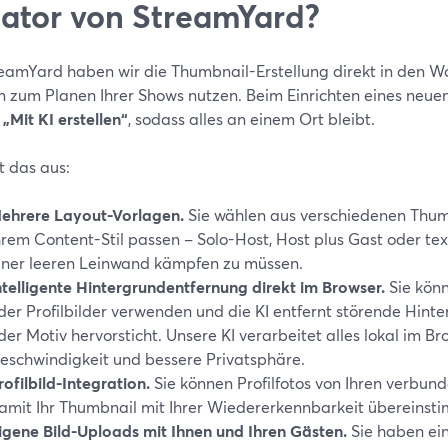
ator von StreamYard?
eamYard haben wir die Thumbnail-Erstellung direkt in den Wor
n zum Planen Ihrer Shows nutzen. Beim Einrichten eines neue
n
„Mit KI erstellen“
, sodass alles an einem Ort bleibt.
t das aus:
ehrere Layout-Vorlagen.
Sie wählen aus verschiedenen Thum
hrem Content-Stil passen – Solo-Host, Host plus Gast oder tex
iner leeren Leinwand kämpfen zu müssen.
ntelligente Hintergrundentfernung direkt im Browser.
Sie könn
der Profilbilder verwenden und die KI entfernt störende Hinte
der Motiv hervorsticht. Unsere KI verarbeitet alles lokal im Br
eschwindigkeit und bessere Privatsphäre.
rofilbild-Integration.
Sie können Profilfotos von Ihren verbu
amit Ihr Thumbnail mit Ihrer Wiedererkennbarkeit übereinst
igene Bild-Uploads mit Ihnen und Ihren Gästen.
Sie haben ein