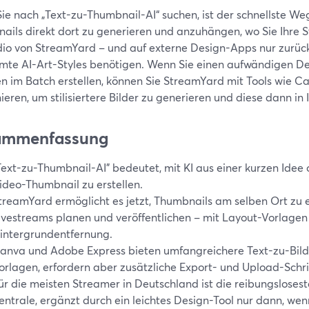
e nach „Text-zu-Thumbnail-AI“ suchen, ist der schnellste Weg
ails direkt dort zu generieren und anzuhängen, wo Sie Ihre S
dio von StreamYard – und auf externe Design-Apps nur zurüc
mte AI-Art-Styles benötigen. Wenn Sie einen aufwändigen D
en im Batch erstellen, können Sie StreamYard mit Tools wie 
eren, um stilisiertere Bilder zu generieren und diese dann in
ammenfassung
Text-zu-Thumbnail-AI" bedeutet, mit KI aus einer kurzen Idee o
ideo-Thumbnail zu erstellen.
treamYard ermöglicht es jetzt, Thumbnails am selben Ort zu er
ivestreams planen und veröffentlichen – mit Layout-Vorlagen 
intergrundentfernung.
anva und Adobe Express bieten umfangreichere Text-zu-Bil
orlagen, erfordern aber zusätzliche Export- und Upload-Schri
ür die meisten Streamer in Deutschland ist die reibungslose
entrale, ergänzt durch ein leichtes Design-Tool nur dann, wenn 