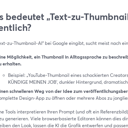
 bedeutet „Text-zu-Thumbnail
entlich?
ext-zu-Thumbnail-AI“ bei Google eingibt, sucht meist nach e
ine Möglichkeit, ein Thumbnail in Alltagssprache zu beschrei
u erhalten.
Beispiel: „YouTube-Thumbnail eines schockierten Creators,
KÜNDIGE MEINEN JOB‘, dunkler Hintergrund, dramatisch
inen schnelleren Weg von der Idee zum veröffentlichungsber
omplette Design-App zu öffnen oder mehrere Abos zu jonglie
e Tools interpretieren Ihren Prompt (und oft ein Referenzbil
zu generieren. Viele browserbasierte Editoren können dies dir
eiben den Look, lassen die KI die Grafik entwerfen und passe