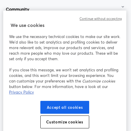
Community
Continue without accepting
StreamYard für
We use cookies
We use the necessary technical cookies to make our site work.
Mitmachen
We'd also like to set analytics and profiling cookies to deliver
more relevant ads, improve our products and services, and
reach more people who may love our products. These will be
Webinar
Facebook
X (Twitter)
wird in einem neuen Tab geöffnet
wird in ei
set only if you accept them.
YouTube
Instagram
LinkedIn
wird in einem neuen Tab geöffnet
wird in einem neuen Tab geöffnet
wird in eine
If you close this message, we won’t set analytics and profiling
cookies, and this won’t limit your browsing experience. You
can customize your preferences with the
Customize cookies
button below. For more information, have a look at our
Privacy Policy
Nutzungsbedingungen
Plattformbedingungen
wird in einem neuen Tab geöffnet
wird in eine
Datenschutzrichtlinie
Cookie-Richtlinie
Accept all cookies
wird in einem neuen Tab geöffnet
wird in einem n
Cookie-Einstellungen
Hilfe-Center
Customize cookies
wird in einem ne
Deutsch