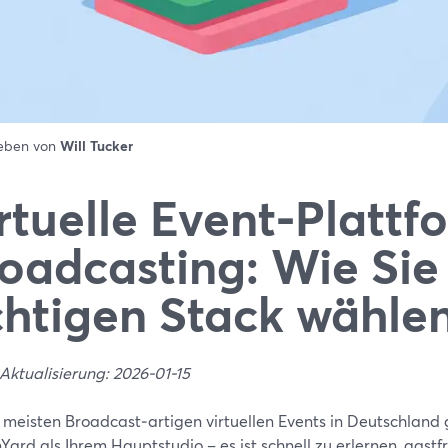
ieben von
Will Tucker
rtuelle Event-Plattf
oadcasting: Wie Sie
chtigen Stack wähle
Aktualisierung: 2026-01-15
 meisten Broadcast‑artigen virtuellen Events in Deutschland gi
ard als Ihrem Hauptstudio – es ist schnell zu erlernen, gastf