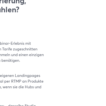
ierung,
hlen?
binar-Erlebnis mit
n Tarife zugeschnitten
mmeln und einen einzigen
u benötigen.
n eigenen Landingpages
nal per RTMP an Produkte
, wenn sie die Hubs und
ow – dasselbe Studio,