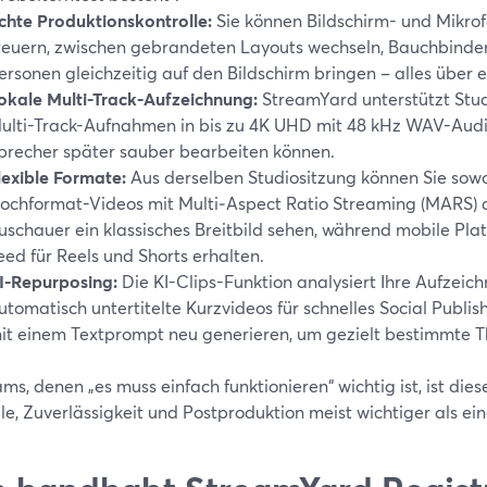
chte Produktionskontrolle:
Sie können Bildschirm- und Mikr
teuern, zwischen gebrandeten Layouts wechseln, Bauchbind
ersonen gleichzeitig auf den Bildschirm bringen – alles über 
okale Multi-Track-Aufzeichnung:
StreamYard unterstützt Stud
ulti-Track-Aufnahmen in bis zu 4K UHD mit 48 kHz WAV-Audio
precher später sauber bearbeiten können.
lexible Formate:
Aus derselben Studiositzung können Sie sowo
ochformat-Videos mit Multi‑Aspect Ratio Streaming (MARS) 
uschauer ein klassisches Breitbild sehen, während mobile Pla
eed für Reels und Shorts erhalten.
I-Repurposing:
Die KI-Clips-Funktion analysiert Ihre Aufzeic
utomatisch untertitelte Kurzvideos für schnelles Social Publis
it einem Textprompt neu generieren, um gezielt bestimmte 
ms, denen „es muss einfach funktionieren“ wichtig ist, ist die
le, Zuverlässigkeit und Postproduktion meist wichtiger als ei