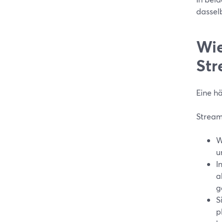
dassel
Wie
Str
Eine h
Stream
W
u
I
a
g
S
p