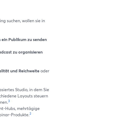
ng suchen, wollen sie in
n ein Publikum zu senden
dcast zu organisieren
lität und Reichweite
oder
siertes Studio, in dem Sie
schiedene Layouts steuern
3
nnen.
nt-Hubs, mehrtägige
2
binar-Produkte.