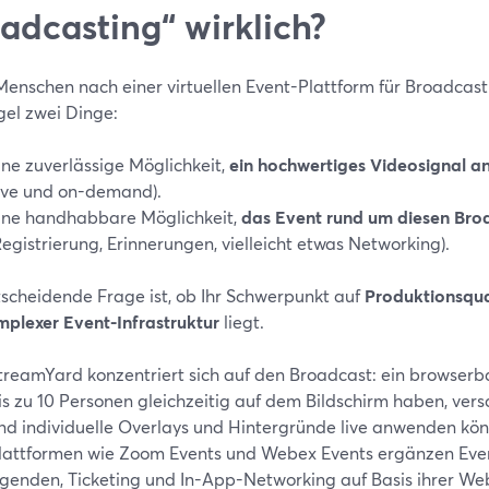
adcasting“ wirklich?
enschen nach einer virtuellen Event-Plattform für Broadcasti
gel zwei Dinge:
ine zuverlässige Möglichkeit,
ein hochwertiges Videosignal a
live und on-demand).
ine handhabbare Möglichkeit,
das Event rund um diesen Broa
Registrierung, Erinnerungen, vielleicht etwas Networking).
tscheidende Frage ist, ob Ihr Schwerpunkt auf
Produktionsqua
plexer Event-Infrastruktur
liegt.
treamYard konzentriert sich auf den Broadcast: ein browserba
is zu 10 Personen gleichzeitig auf dem Bildschirm haben, ver
nd individuelle Overlays und Hintergründe live anwenden kö
lattformen wie Zoom Events und Webex Events ergänzen Eve
genden, Ticketing und In-App-Networking auf Basis ihrer We