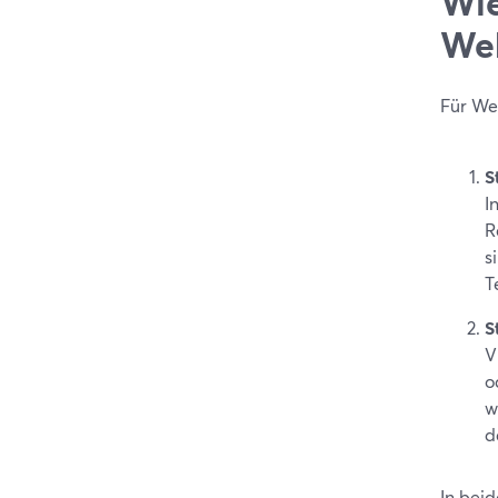
Wie
Web
Für We
S
I
R
s
T
S
V
o
w
d
In bei