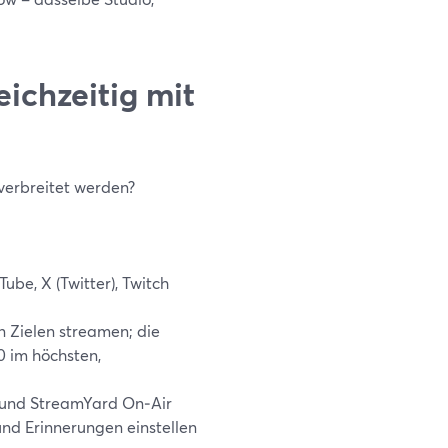
eichzeitig mit
 verbreitet werden?
ube, X (Twitter), Twitch
n Zielen streamen; die
10 im höchsten,
e und StreamYard On‑Air
und Erinnerungen einstellen