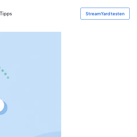
Tipps
StreamYard testen