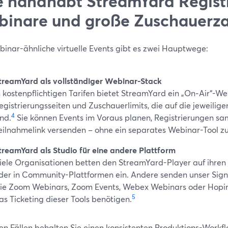
 handhabt StreamYard Registr
inare und große Zuschauerza
binar-ähnliche virtuelle Events gibt es zwei Hauptwege:
treamYard als vollständiger Webinar-Stack
n kostenpflichtigen Tarifen bietet StreamYard ein „On‑Air“-We
egistrierungsseiten und Zuschauerlimits, die auf die jeweilige
4
ind.
Sie können Events im Voraus planen, Registrierungen sa
eilnahmelink versenden – ohne ein separates Webinar-Tool z
treamYard als Studio für eine andere Plattform
iele Organisationen betten den StreamYard-Player auf ihre
der in Community-Plattformen ein. Andere senden unser Sig
ie Zoom Webinars, Zoom Events, Webex Webinars oder Hopin
5
as Ticketing dieser Tools benötigen.
den Fällen behalten Sie einen konsistenten Produktions-Workfl