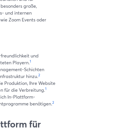
 besonders große,
- und internen
 wie Zoom Events oder
freundlichkeit und
1
teten Playern.
anagement-Schichten
2
nfrastruktur hinzu.
ie Produktion, Ihre Website
1
n für die Verbreitung.
ich In-Plattform-
2
entprogramme benötigen.
ttform für