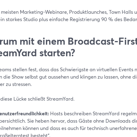
e meisten Marketing-Webinare, Produktlaunches, Town Hall
in starkes Studio plus einfache Registrierung 90 % des Bedar
um mit einem Broadcast-First
eamYard starten?
eams stellen fest, dass das Schwierigste an virtuellen Events n
n die Show selbst gut aussehen und klingen zu lassen, ohne d
r zu stressen.
diese Lücke schließt StreamYard.
enutzerfreundlichkeit:
Hosts beschreiben StreamYard regelmäß
bersichtlich. Sie heben hervor, dass Gäste ohne Downloads d
eilnehmen können und dass es auch für technisch unerfahren
roßelterntest besteht“.