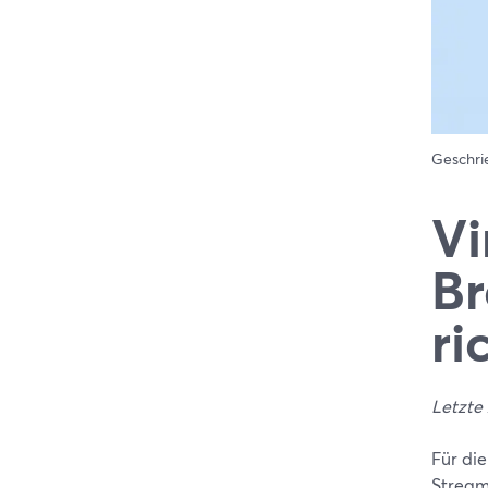
Geschr
Vi
Br
ri
Letzte 
Für die
StreamY