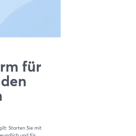
orm für
 den
n
lt: Starten Sie mit
reundlich und für