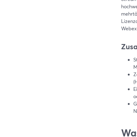
hochwe
mehrtä
Lizenz
Webex 
Zus
S
M
Z
(
E
o
G
N
Was