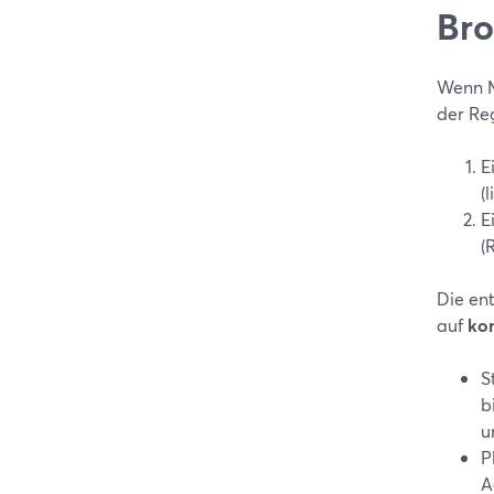
Bro
Wenn M
der Re
E
(
E
(
Die en
auf
kom
S
b
u
P
A