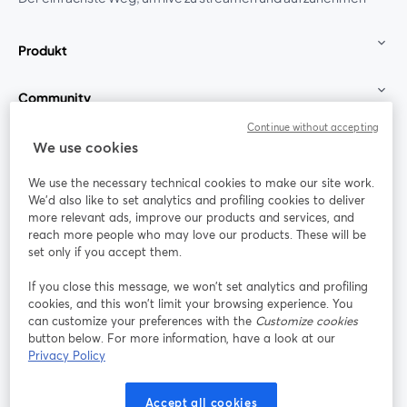
Produkt
Community
Continue without accepting
StreamYard für
We use cookies
We use the necessary technical cookies to make our site work.
Mitmachen
We'd also like to set analytics and profiling cookies to deliver
more relevant ads, improve our products and services, and
reach more people who may love our products. These will be
Webinar
Facebook
X (Twitter)
wird in einem neuen Tab geöffnet
wird in ei
set only if you accept them.
YouTube
Instagram
LinkedIn
wird in einem neuen Tab geöffnet
wird in einem neuen Tab geöffnet
wird in eine
If you close this message, we won’t set analytics and profiling
cookies, and this won’t limit your browsing experience. You
can customize your preferences with the
Customize cookies
button below. For more information, have a look at our
Privacy Policy
Nutzungsbedingungen
Plattformbedingungen
wird in einem neuen Tab geöffnet
wird in eine
Datenschutzrichtlinie
Cookie-Richtlinie
Accept all cookies