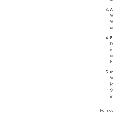
A
W
W
u
E
D
d
u
b
I
W
M
S
i
Für no