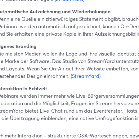
utomatische Aufzeichnung und Wiederholungen
enn eine Quelle ein zitierwürdiges Statement abgibt, brauch
ebinare werden automatisch aufgezeichnet, können On‑Dem
nd Sie erhalten eine private Kopie in Ihrer Aufzeichnungsbiblio
igenes Branding
ie meisten Medien wollen ihr Logo und ihre visuelle Identität 
ie Marke der Software. Das Studio von StreamYard unterstütz
nd Layouts. Wenn Sie On‑Air auf Ihrer Website einbetten, könn
estehendes Design einrahmen. (
StreamYard
)
nteraktion in Echtzeit
ebinare werden immer mehr wie Live-Bürgerversammlungen g
oderation und die Möglichkeit, Fragen im Stream hervorzuheb
treamYard bietet Live-Chat rund um das Eventfenster, Host
n die Übertragung einblenden; eine native Umfragefunktion is
ch mehr Interaktion – strukturierte Q&A-Warteschlangen, be