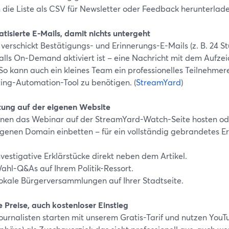
 die Liste als CSV für Newsletter oder Feedback herunterlade
tisierte E-Mails, damit nichts untergeht
verschickt Bestätigungs- und Erinnerungs-E-Mails (z. B. 24 S
falls On‑Demand aktiviert ist – eine Nachricht mit dem Aufz
So kann auch ein kleines Team ein professionelles Teilnehmere
ing-Automation-Tool zu benötigen. (
StreamYard
)
tung auf der eigenen Website
nnen das Webinar auf der StreamYard-Watch-Seite hosten od
igenen Domain einbetten – für ein vollständig gebrandetes Erle
nvestigative Erklärstücke direkt neben dem Artikel.
ahl-Q&As auf Ihrem Politik-Ressort.
okale Bürgerversammlungen auf Ihrer Stadtseite.
e Preise, auch kostenloser Einstieg
ournalisten starten mit unserem Gratis-Tarif und nutzen YouTub