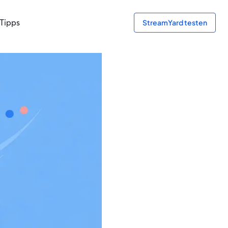
Tipps
StreamYard testen