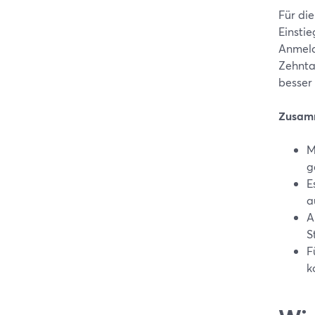
Für di
Einstie
Anmeld
Zehnta
besser 
Zusam
M
g
E
a
A
S
F
k