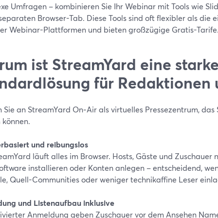
xe Umfragen – kombinieren Sie Ihr Webinar mit Tools wie Sli
eparaten Browser-Tab. Diese Tools sind oft flexibler als die
ner Webinar-Plattformen und bieten großzügige Gratis-Tarife
um ist StreamYard eine stark
ndardlösung für Redaktionen 
 Sie an StreamYard On‑Air als virtuelles Pressezentrum, das 
n können.
rbasiert und reibungslos
reamYard läuft alles im Browser. Hosts, Gäste und Zuschauer 
oftware installieren oder Konten anlegen – entscheidend, wen
lle, Quell-Communities oder weniger technikaffine Leser einla
ung und Listenaufbau inklusive
tivierter Anmeldung geben Zuschauer vor dem Ansehen Name 