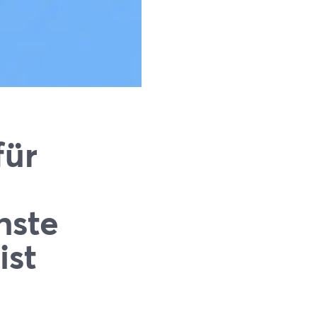
für
hste
ist