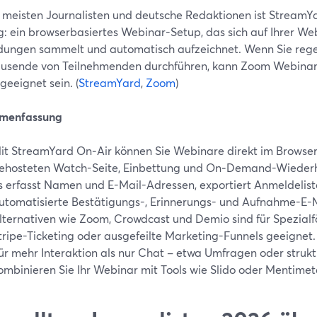
e meisten Journalisten und deutsche Redaktionen ist StreamY
g: ein browserbasiertes Webinar-Setup, das sich auf Ihrer Web
ungen sammelt und automatisch aufzeichnet. Wenn Sie regel
usende von Teilnehmenden durchführen, kann Zoom Webinar
geeignet sein. (
StreamYard
,
Zoom
)
menfassung
it StreamYard On‑Air können Sie Webinare direkt im Browser
ehosteten Watch-Seite, Einbettung und On‑Demand-Wiederh
s erfasst Namen und E-Mail-Adressen, exportiert Anmeldelis
utomatisierte Bestätigungs-, Erinnerungs- und Aufnahme-E-Ma
lternativen wie Zoom, Crowdcast und Demio sind für Spezialfä
tripe-Ticketing oder ausgefeilte Marketing-Funnels geeignet. 
ür mehr Interaktion als nur Chat – etwa Umfragen oder struk
ombinieren Sie Ihr Webinar mit Tools wie Slido oder Mentimet