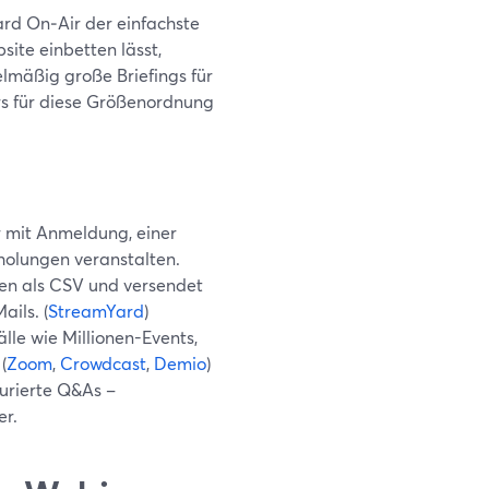
ard On‑Air der einfachste
site einbetten lässt,
mäßig große Briefings für
s für diese Größenordnung
 mit Anmeldung, einer
olungen veranstalten.
ten als CSV und versendet
ils. (
StreamYard
)
lle wie Millionen-Events,
(
Zoom
,
Crowdcast
,
Demio
)
turierte Q&As –
er.