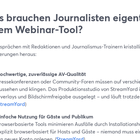
 brauchen Journalisten eigent
em Webinar-Tool?
prächen mit Redaktionen und Journalismus-Trainern kristallis
erungen heraus:
ochwertige, zuverlässige AV-Qualität
ressekonferenzen oder Community-Foren müssen auf verschi
ussehen und klingen. Das Produktionsstudio von StreamYard i
verlays und Bildschirmfreigabe ausgelegt – und läuft trotz
StreamYard
)
infache Nutzung für Gäste und Publikum
rowserbasierte Tools minimieren Ausfälle durch Installations
xplizit browserbasiert für Hosts und Gäste – niemand muss e
in neues Konto anlegen. (
StreamYard
)