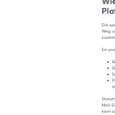
Wie
Pla
Die we
Weg, u
zusamm
Ein pr
N
S
S
P
n
StreamY
Mail-E
kann s