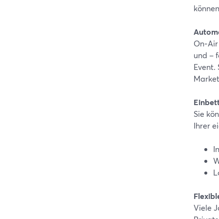
können
Automa
On‑Air 
und – 
Event. 
Market
Einbet
Sie kö
Ihrer e
I
W
L
Flexibl
Viele J