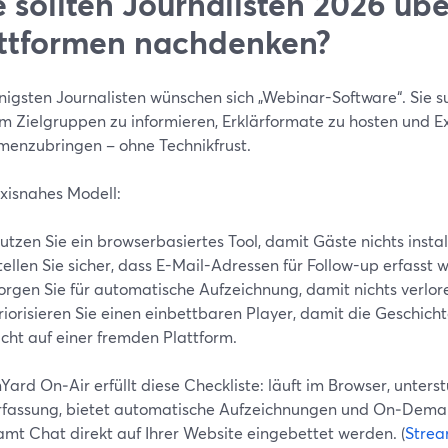
 sollten Journalisten 2026 üb
ttformen nachdenken?
nigsten Journalisten wünschen sich „Webinar-Software“. Sie s
m Zielgruppen zu informieren, Erklärformate zu hosten und E
enzubringen – ohne Technikfrust.
axisnahes Modell:
utzen Sie ein browserbasiertes Tool, damit Gäste nichts insta
tellen Sie sicher, dass E-Mail-Adressen für Follow-up erfasst 
orgen Sie für automatische Aufzeichnung, damit nichts verlor
riorisieren Sie einen einbettbaren Player, damit die Geschichte
icht auf einer fremden Plattform.
ard On‑Air erfüllt diese Checkliste: läuft im Browser, unter
rfassung, bietet automatische Aufzeichnungen und On‑Dem
amt Chat direkt auf Ihrer Website eingebettet werden. (
Stre