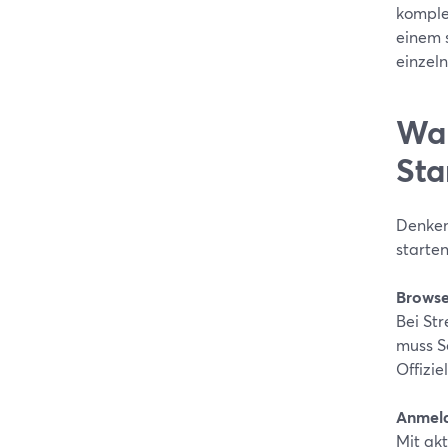
komple
einem s
einzel
War
Sta
Denken
starte
Browse
Bei St
muss S
Offizie
Anmeld
Mit ak