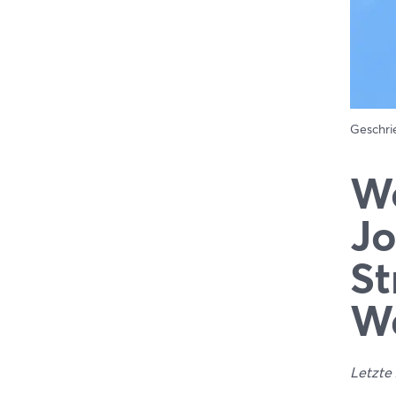
Geschr
We
Jo
St
Wa
Letzte