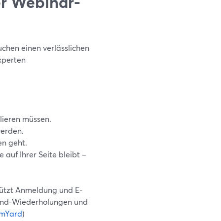
er Webinar-
uchen einen verlässlichen
xperten
llieren müssen.
werden.
en geht.
 auf Ihrer Seite bleibt –
stützt Anmeldung und E-
and-Wiederholungen und
amYard
)