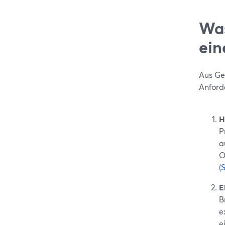
Was
ein
Aus Ges
Anford
H
P
a
O
(
E
B
e
e