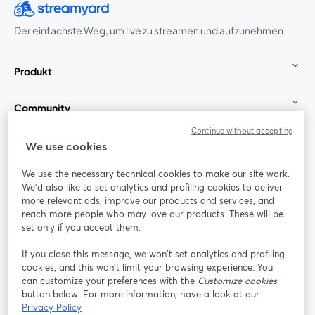
Der einfachste Weg, um live zu streamen und aufzunehmen
Produkt
Community
Continue without accepting
StreamYard für
We use cookies
We use the necessary technical cookies to make our site work.
Mitmachen
We'd also like to set analytics and profiling cookies to deliver
more relevant ads, improve our products and services, and
reach more people who may love our products. These will be
Webinar
Facebook
X (Twitter)
wird in einem neuen Tab geöffnet
wird in ei
set only if you accept them.
YouTube
Instagram
LinkedIn
wird in einem neuen Tab geöffnet
wird in einem neuen Tab geöffnet
wird in eine
If you close this message, we won’t set analytics and profiling
cookies, and this won’t limit your browsing experience. You
can customize your preferences with the
Customize cookies
button below. For more information, have a look at our
Privacy Policy