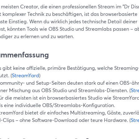
 meisten Creator, die einen professionellen Stream im "Dr Dis
it komplexer Technik zu beschäftigen, ist das browserbasiert
ste Einstieg. Wenn du wirklich jedes technische Detail deiner 
st, könnten Tools wie OBS Studio und Streamlabs passen – abe
diger zu erlernen und zu warten.
ammenfassung
s gibt keine offizielle, primäre Bestätigung, welche Streami
utzt. (
StreamYard
)
ommunity- und Setup-Seiten deuten stark auf einen OBS-ähnl
iner Mischung aus OBS Studio und Streamlabs-Diensten. (
Str
ür die meisten ist ein browserbasiertes Studio wie StreamYard 
ls eine individuelle OBS/Streamlabs-Konfiguration.
treamYard bietet dir einfaches Multistreaming, Gäste, zuver
I-Clips – ohne Software-Download oder teure Hardware. (
Str