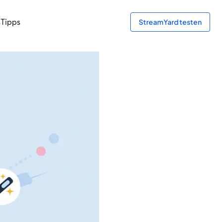
s
Tipps
StreamYard testen