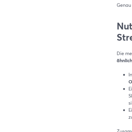
Genau d
Nut
Str
Die me
ähnlic
I
O
E
S
si
E
z
Zusamm