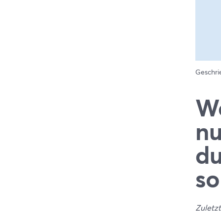
Geschr
We
nu
du
so
Zuletzt