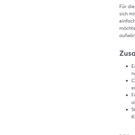
Für die
sich m
einfach
möchte
aufwän
Zus
E
n
C
e
F
a
S
K