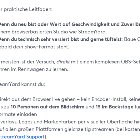
r praktische Leitfaden:
enn du neu bist oder Wert auf Geschwindigkeit und Zuverläss
inem browserbasierten Studio wie StreamYard.
enn du technisch sehr versiert bist und gerne tüftelst
: Baue 
obald dein Show-Format steht.
 meisten ist der Versuch,
direkt
mit einem komplexen OBS-Setu
hren im Rennwagen zu lernen.
reamYard kannst du:
irekt aus dem Browser live gehen – kein Encoder-Install, kei
is zu
10 Personen auf dem Bildschirm
und
15 im Backstage
fü
ormate einladen
verlays, Logos und Markenfarben per visueller Oberfläche h
uf allen großen Plattformen gleichzeitig streamen (bei kosten
StreamYard Support
)