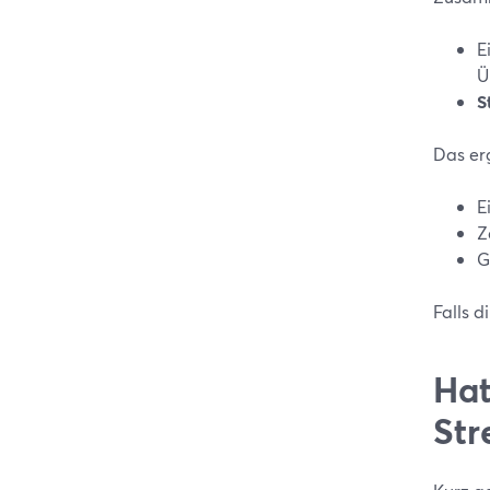
E
Ü
S
Das er
E
Z
G
Falls d
Hat
Str