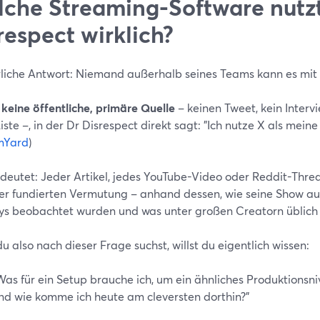
che Streaming-Software nutz
respect wirklich?
rliche Antwort: Niemand außerhalb seines Teams kann es mit 
t
keine öffentliche, primäre Quelle
– keinen Tweet, kein Intervie
ste –, in der Dr Disrespect direkt sagt: "Ich nutze X als mein
mYard
)
deutet: Jeder Artikel, jedes YouTube-Video oder Reddit-Thread
ner fundierten Vermutung – anhand dessen, wie seine Show au
ys beobachtet wurden und was unter großen Creatorn üblich i
 also nach dieser Frage suchst, willst du eigentlich wissen:
Was für ein Setup brauche ich, um ein ähnliches Produktionsni
nd wie komme ich heute am cleversten dorthin?"