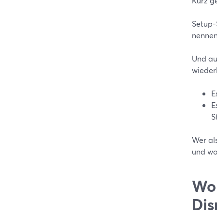
Kurz g
Setup-S
nennen
Und au
wiederh
E
E
S
Wer als
und wo
Wo 
Dis