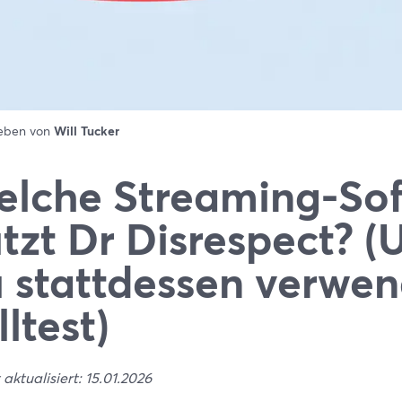
ieben von
Will Tucker
lche Streaming-So
tzt Dr Disrespect? 
 stattdessen verwe
lltest)
 aktualisiert: 15.01.2026