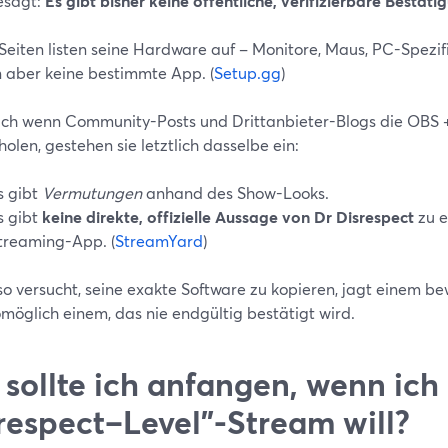
esagt:
Es gibt bisher keine öffentliche, verifizierbare Bestäti
eiten listen seine Hardware auf – Monitore, Maus, PC-Spezifi
 aber keine bestimmte App. (
Setup.gg
)
ch wenn Community-Posts und Drittanbieter-Blogs die OBS 
olen, gestehen sie letztlich dasselbe ein:
s gibt
Vermutungen
anhand des Show-Looks.
s gibt
keine direkte, offizielle Aussage von Dr Disrespect
zu e
treaming-App. (
StreamYard
)
o versucht, seine exakte Software zu kopieren, jagt einem be
möglich einem, das nie endgültig bestätigt wird.
sollte ich anfangen, wenn ich
respect–Level"-Stream will?