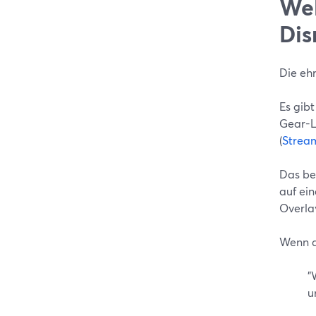
Wel
Dis
Die eh
Es gib
Gear-Li
(
Strea
Das be
auf ei
Overla
Wenn du
"
u