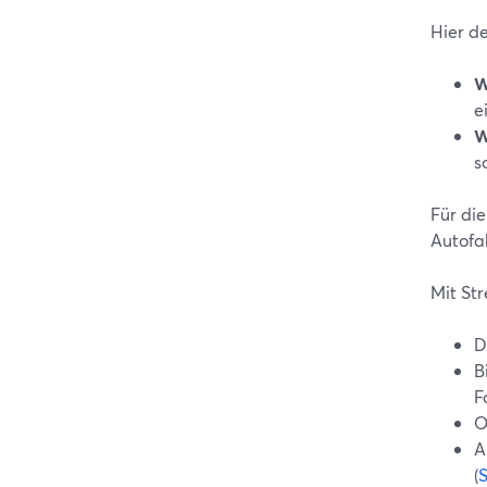
Hier de
W
e
W
s
Für die
Autofa
Mit St
D
B
F
O
A
(