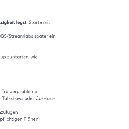
igkeit legst
: Starte mit
OBS/Streamlabs später ein,
p zu starten, wie
ne Treiberprobleme
r Talkshows oder Co-Host-
inzufügen
pflichtigen Plänen)