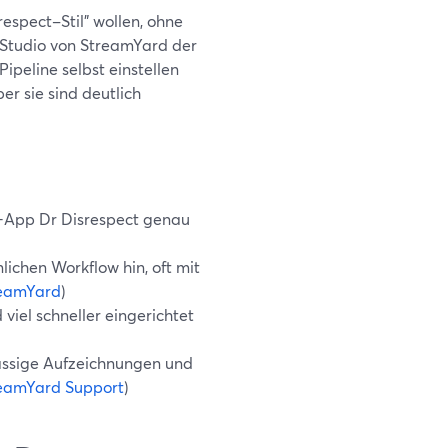
respect–Stil" wollen, ohne
e Studio von StreamYard der
Pipeline selbst einstellen
r sie sind deutlich
ng-App Dr Disrespect genau
ichen Workflow hin, oft mit
eamYard
)
viel schneller eingerichtet
lässige Aufzeichnungen und
eamYard Support
)