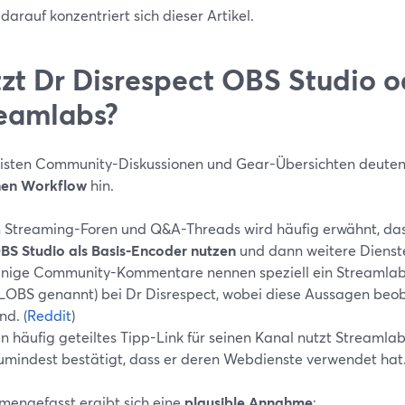
arauf konzentriert sich dieser Artikel.
zt Dr Disrespect OBS Studio o
eamlabs?
isten Community-Diskussionen und Gear-Übersichten deuten
hen Workflow
hin.
n Streaming-Foren und Q&A-Threads wird häufig erwähnt, da
BS Studio als Basis-Encoder nutzen
und dann weitere Dienste
inige Community-Kommentare nennen speziell ein Streamlabs
LOBS genannt) bei Dr Disrespect, wobei diese Aussagen beoba
nd. (
Reddit
)
in häufig geteiltes Tipp-Link für seinen Kanal nutzt Streamla
umindest bestätigt, dass er deren Webdienste verwendet hat.
engefasst ergibt sich eine
plausible Annahme
: