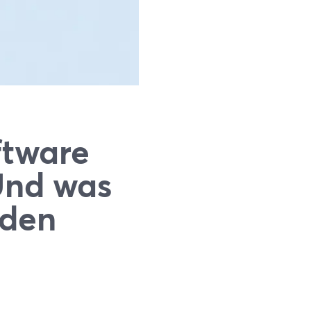
ftware
(Und was
nden