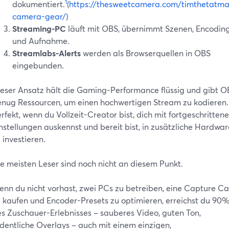
1
dokumentiert.
(
https://thesweetcamera.com/timthetatma
camera-gear/
)
Streaming-PC
läuft mit OBS, übernimmt Szenen, Encodin
und Aufnahme.
Streamlabs-Alerts
werden als Browserquellen in OBS
eingebunden.
eser Ansatz hält die Gaming-Performance flüssig und gibt O
nug Ressourcen, um einen hochwertigen Stream zu kodieren.
rfekt, wenn du Vollzeit-Creator bist, dich mit fortgeschritten
nstellungen auskennst und bereit bist, in zusätzliche Hardwar
 investieren.
e meisten Leser sind noch nicht an diesem Punkt.
nn du nicht vorhast, zwei PCs zu betreiben, eine Capture C
 kaufen und Encoder-Presets zu optimieren, erreichst du 90
s Zuschauer-Erlebnisses – sauberes Video, guten Ton,
dentliche Overlays – auch mit einem einzigen,