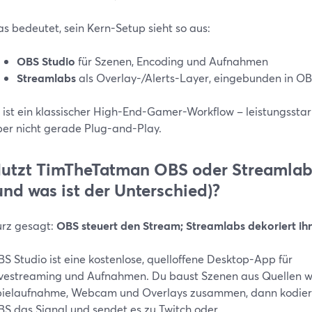
s bedeutet, sein Kern-Setup sieht so aus:
OBS Studio
für Szenen, Encoding und Aufnahmen
Streamlabs
als Overlay-/Alerts-Layer, eingebunden in O
 ist ein klassischer High-End-Gamer-Workflow – leistungsstar
er nicht gerade Plug-and-Play.
utzt TimTheTatman OBS oder Streamlab
und was ist der Unterschied)?
rz gesagt:
OBS steuert den Stream; Streamlabs dekoriert ihn
S Studio ist eine kostenlose, quelloffene Desktop-App für
vestreaming und Aufnahmen. Du baust Szenen aus Quellen w
ielaufnahme, Webcam und Overlays zusammen, dann kodier
S das Signal und sendet es zu Twitch oder