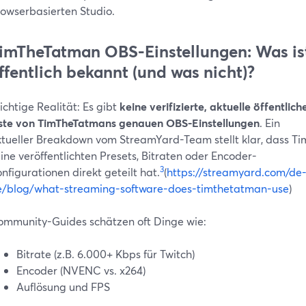
owserbasierten Studio.
imTheTatman OBS-Einstellungen: Was is
ffentlich bekannt (und was nicht)?
chtige Realität: Es gibt
keine verifizierte, aktuelle öffentlich
ste von TimTheTatmans genauen OBS-Einstellungen
. Ein
tueller Breakdown vom StreamYard-Team stellt klar, dass Ti
ine veröffentlichten Presets, Bitraten oder Encoder-
3
nfigurationen direkt geteilt hat.
(
https://streamyard.com/de
e/blog/what-streaming-software-does-timthetatman-use
)
mmunity-Guides schätzen oft Dinge wie:
Bitrate (z.B. 6.000+ Kbps für Twitch)
Encoder (NVENC vs. x264)
Auflösung und FPS