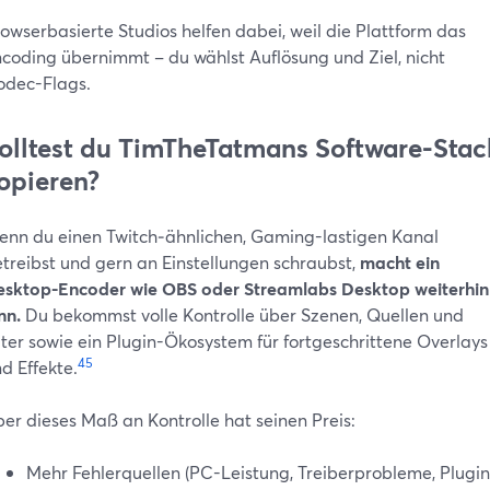
owserbasierte Studios helfen dabei, weil die Plattform das
coding übernimmt – du wählst Auflösung und Ziel, nicht
dec-Flags.
olltest du TimTheTatmans Software-Stac
opieren?
nn du einen Twitch‑ähnlichen, Gaming-lastigen Kanal
treibst und gern an Einstellungen schraubst,
macht ein
sktop-Encoder wie OBS oder Streamlabs Desktop weiterhin
nn.
Du bekommst volle Kontrolle über Szenen, Quellen und
lter sowie ein Plugin-Ökosystem für fortgeschrittene Overlays
4
5
d Effekte.
er dieses Maß an Kontrolle hat seinen Preis:
Mehr Fehlerquellen (PC-Leistung, Treiberprobleme, Plugin