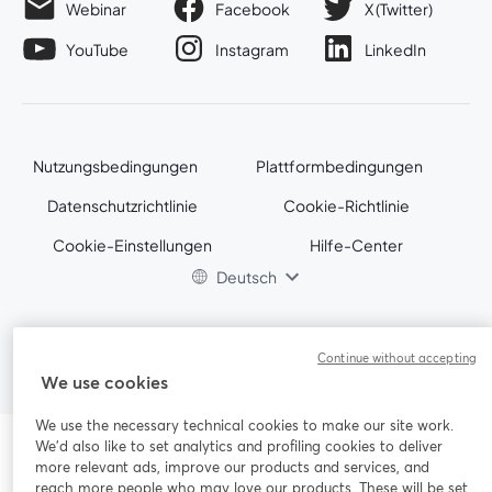
Webinar
Facebook
X (Twitter)
wird in einem neuen Tab geöffnet
wird in ei
YouTube
Instagram
LinkedIn
wird in einem neuen Tab geöffnet
wird in einem neuen Tab geöffnet
wird in eine
Nutzungsbedingungen
Plattformbedingungen
wird in einem neuen Tab geöffnet
wird in eine
Datenschutzrichtlinie
Cookie-Richtlinie
wird in einem neuen Tab geöffnet
wird in einem n
Cookie-Einstellungen
Hilfe-Center
wird in einem ne
Deutsch
©
2026
Bending Spoons US Inc.
Continue without accepting
We use cookies
We use the necessary technical cookies to make our site work.
We'd also like to set analytics and profiling cookies to deliver
more relevant ads, improve our products and services, and
reach more people who may love our products. These will be set