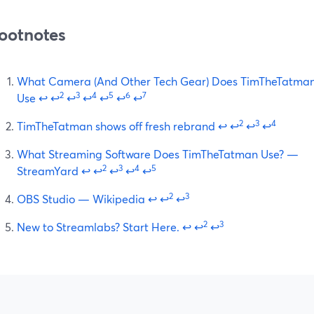
ootnotes
What Camera (And Other Tech Gear) Does TimTheTatma
2
3
4
5
6
7
Use
↩
↩
↩
↩
↩
↩
↩
2
3
4
TimTheTatman shows off fresh rebrand
↩
↩
↩
↩
What Streaming Software Does TimTheTatman Use? —
2
3
4
5
StreamYard
↩
↩
↩
↩
↩
2
3
OBS Studio — Wikipedia
↩
↩
↩
2
3
New to Streamlabs? Start Here.
↩
↩
↩