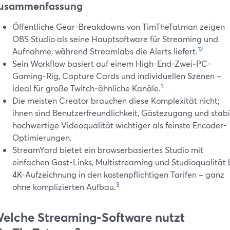
usammenfassung
Öffentliche Gear-Breakdowns von TimTheTatman zeigen
OBS Studio als seine Hauptsoftware für Streaming und
1
2
Aufnahme, während Streamlabs die Alerts liefert.
Sein Workflow basiert auf einem High-End-Zwei‑PC-
Gaming-Rig, Capture Cards und individuellen Szenen –
1
ideal für große Twitch‑ähnliche Kanäle.
Die meisten Creator brauchen diese Komplexität nicht;
ihnen sind Benutzerfreundlichkeit, Gästezugang und stabi
hochwertige Videoqualität wichtiger als feinste Encoder-
Optimierungen.
StreamYard bietet ein browserbasiertes Studio mit
einfachen Gast-Links, Multistreaming und Studioqualität 
4K-Aufzeichnung in den kostenpflichtigen Tarifen – ganz
3
ohne komplizierten Aufbau.
elche Streaming-Software nutzt