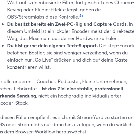
Wert auf szenenbasierte Filter, fortgeschrittenes Chroma
Keying oder Plugin-Effekte legst, geben dir
4
5
OBS/Streamlabs diese Kontrolle.
Du besitzt bereits ein Zwei‑PC-Rig und Capture Cards.
In
diesem Umfeld ist ein lokaler Encoder meist der direktest
Weg, das Maximum aus deiner Hardware zu holen.
Du bist gerne dein eigener Tech-Support.
Desktop-Encod
belohnen Bastler; sie sind weniger verzeihend, wenn du
einfach nur „Go Live“ drücken und dich auf deine Gäste
konzentrieren willst.
r alle anderen – Coaches, Podcaster, kleine Unternehmen,
rchen, Lehrkräfte –
ist das Ziel eine stabile, professionell
irkende Sendung
, nicht ein hochgradig individualisierter
coder-Stack.
 diesen Fällen empfiehlt es sich, mit StreamYard zu starten u
S oder Streamlabs nur dann hinzuzufügen, wenn du wirklich
s dem Browser-Workflow herauswächst.