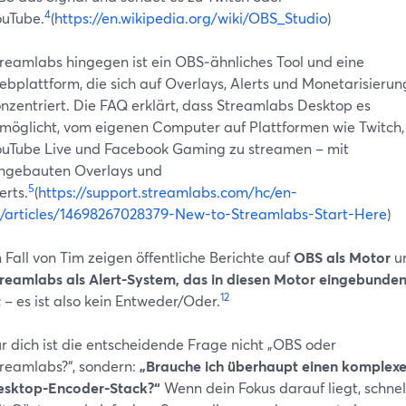
4
uTube.
(
https://en.wikipedia.org/wiki/OBS_Studio
)
reamlabs hingegen ist ein OBS‑ähnliches Tool und eine
bplattform, die sich auf Overlays, Alerts und Monetarisierun
nzentriert. Die FAQ erklärt, dass Streamlabs Desktop es
möglicht, vom eigenen Computer auf Plattformen wie Twitch,
uTube Live und Facebook Gaming zu streamen – mit
ngebauten Overlays und
5
erts.
(
https://support.streamlabs.com/hc/en-
/articles/14698267028379-New-to-Streamlabs-Start-Here
)
 Fall von Tim zeigen öffentliche Berichte auf
OBS als Motor
u
reamlabs als Alert-System, das in diesen Motor eingebunde
1
2
t
– es ist also kein Entweder/Oder.
r dich ist die entscheidende Frage nicht „OBS oder
reamlabs?“, sondern:
„Brauche ich überhaupt einen komplex
esktop-Encoder-Stack?“
Wenn dein Fokus darauf liegt, schnel