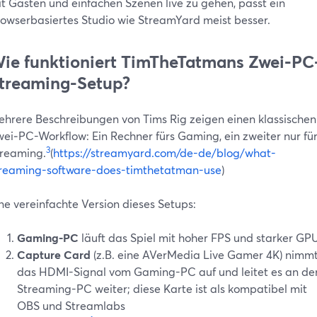
t Gästen und einfachen Szenen live zu gehen, passt ein
owserbasiertes Studio wie StreamYard meist besser.
ie funktioniert TimTheTatmans Zwei‑PC
treaming-Setup?
hrere Beschreibungen von Tims Rig zeigen einen klassischen
ei‑PC-Workflow: Ein Rechner fürs Gaming, ein zweiter nur fü
3
reaming.
(
https://streamyard.com/de-de/blog/what-
reaming-software-does-timthetatman-use
)
ne vereinfachte Version dieses Setups:
Gaming-PC
läuft das Spiel mit hoher FPS und starker GPU
Capture Card
(z.B. eine AVerMedia Live Gamer 4K) nimm
das HDMI-Signal vom Gaming-PC auf und leitet es an de
Streaming-PC weiter; diese Karte ist als kompatibel mit
OBS und Streamlabs