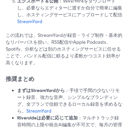
エクスポート＆公開
：WAV/MP4をダウンロード
し、必要ならエディターに渡すか自分で簡単に編集
し、ホスティングサービスにアップロードして配信
StreamYard
この流れでは、StreamYardが録音・ライブ制作・基本的
なリパーパスを担い、RSS配信やApple Podcasts、
Spotify、分析などは別のホスティングサービスに任せる
ことで、バンドル配信に頼るより柔軟かつコスト効率が
高くなります。
推奨まとめ
まずはStreamYardから
：手頃で手間の少ないリモ
ート録音、強力な音声、シンプルなブランディン
グ、全プランで信頼できるローカル録音を求めるな
ら。
StreamYard
Riversideは必要に応じて追加
：マルチトラック録
音時間の上限や統合AI編集が不可欠で、毎月の管理