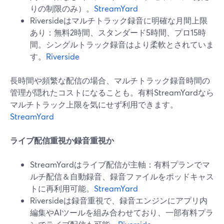
りの制限のみ）。
StreamYard
Riversideはマルチトラック録音に明確な月間上限
あり：無料2時間、スタンダード5時間、プロ15時
間。シングルトラック録音はより柔軟とされていま
す。
Riverside
長時間や頻繁な配信の場合、マルチトラック録音時間の
管理が隠れたコストになることも。有料StreamYardなら
マルチトラック上限を気にせず利用できます。
StreamYard
ライブ配信重視か録音重視か
StreamYardはライブ配信が主軸：有料プランでマ
ルチ配信＆自動録音、録音ファイルをポッドキャス
トに再利用可能。
StreamYard
Riversideは録音重視で、録音エンジンにアプリ内
編集やAIツールを組み合わせており、一部有料プラ