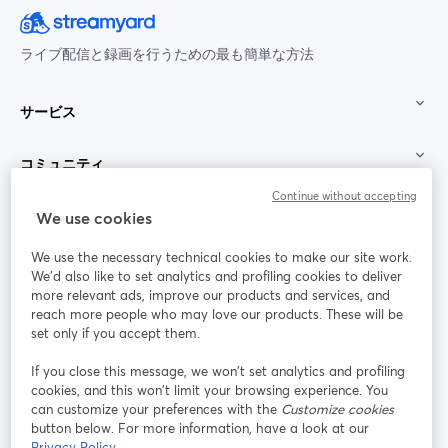
ライブ配信と録画を行うための最も簡単な方法
サービス
コミュニティ
Continue without accepting
StreamYard：
We use cookies
We use the necessary technical cookies to make our site work.
参加する
We'd also like to set analytics and profiling cookies to deliver
more relevant ads, improve our products and services, and
オン
X
reach more people who may love our products. These will be
Facebook
YouTube
ライ
(Twitter)
新しいタブで開く
新し
新しいタブで開く
set only if you accept them.
ンセ
ミナ
If you close this message, we won’t set analytics and profiling
ー
cookies, and this won’t limit your browsing experience. You
can customize your preferences with the
Customize cookies
Instagram
LinkedIn
新しいタブで開く
新しいタブで開く
button below. For more information, have a look at our
Privacy Policy