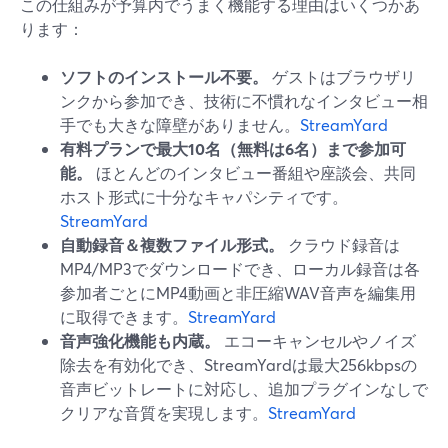
この仕組みが予算内でうまく機能する理由はいくつかあ
ります：
ソフトのインストール不要。
ゲストはブラウザリ
ンクから参加でき、技術に不慣れなインタビュー相
手でも大きな障壁がありません。
StreamYard
有料プランで最大10名（無料は6名）まで参加可
能。
ほとんどのインタビュー番組や座談会、共同
ホスト形式に十分なキャパシティです。
StreamYard
自動録音＆複数ファイル形式。
クラウド録音は
MP4/MP3でダウンロードでき、ローカル録音は各
参加者ごとにMP4動画と非圧縮WAV音声を編集用
に取得できます。
StreamYard
音声強化機能も内蔵。
エコーキャンセルやノイズ
除去を有効化でき、StreamYardは最大256kbpsの
音声ビットレートに対応し、追加プラグインなしで
クリアな音質を実現します。
StreamYard