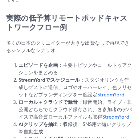
実際の低予算リモートポッドキャス
トワークフロー例
多くの日本のクリエイターが大きな出費なしで再現でき
るシンプルなシナリオ：
エピソードを企画
：主要トピックやコールトゥアク
ションをまとめる
StreamYardでスケジュール
：スタジオリンクを作
成しゲストに送信、ロゴやオーバーレイ、色プリセ
ットなどブランディングを一度設定
StreamYard
ローカル＋クラウドで録音
：録音開始、ライブ・非
公開どちらでもクラウド保存され、各参加者のデバ
イスで高音質ローカルファイルも取得
StreamYard
AIクリップを抽出
：収録後、SNS用の短いクリップ
を自動生成