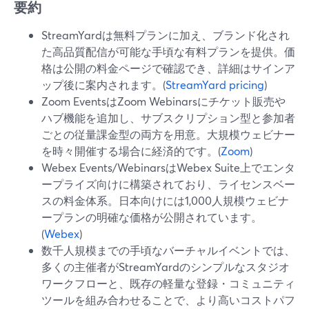
要約
StreamYardは無料プランに加え、ブランド化され
た高品質配信が可能な手頃な有料プランを提供。価
格は公開の料金ページで確認でき、詳細はサインア
ップ後に案内されます。(
StreamYard pricing
)
Zoom EventsはZoom Webinarsにチケット販売や
ハブ機能を追加し、サブスクリプション型と参加者
ごとの従量課金型の両方を用意。大規模ウェビナー
を時々開催する場合に経済的です。(
Zoom
)
Webex Events/WebinarsはWebex Suite上でエンタ
ープライズ向けに構築されており、ライセンスベー
スの料金体系。日本向けには1,000人規模ウェビナ
ープランの明確な価格が公開されています。
(
Webex
)
数千人規模までの手頃なバーチャルイベントでは、
多くの主催者がStreamYardのシンプルなスタジオ
ワークフローと、既存の軽量な登録・コミュニティ
ツールを組み合わせることで、より高いコストパフ