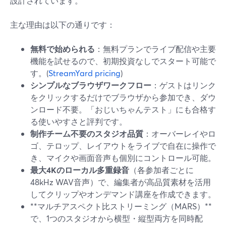
設計されています。
主な理由は以下の通りです：
無料で始められる
：無料プランでライブ配信や主要
機能を試せるので、初期投資なしでスタート可能で
す。(
StreamYard pricing
)
シンプルなブラウザワークフロー
：ゲストはリンク
をクリックするだけでブラウザから参加でき、ダウ
ンロード不要。「おじいちゃんテスト」にも合格す
る使いやすさと評判です。
制作チーム不要のスタジオ品質
：オーバーレイやロ
ゴ、テロップ、レイアウトをライブで自在に操作で
き、マイクや画面音声も個別にコントロール可能。
最大4Kのローカル多重録音
（各参加者ごとに
48kHz WAV音声）で、編集者が高品質素材を活用
してクリップやオンデマンド講座を作成できます。
**マルチアスペクト比ストリーミング（MARS）**
で、1つのスタジオから横型・縦型両方を同時配