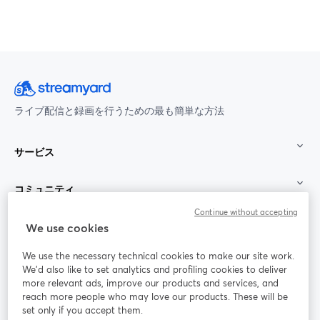
ライブ配信と録画を行うための最も簡単な方法
サービス
コミュニティ
Continue without accepting
StreamYard：
We use cookies
We use the necessary technical cookies to make our site work.
参加する
We'd also like to set analytics and profiling cookies to deliver
more relevant ads, improve our products and services, and
オン
X
reach more people who may love our products. These will be
Facebook
YouTube
ライ
(Twitter)
新しいタブで開く
新し
新しいタブで開く
set only if you accept them.