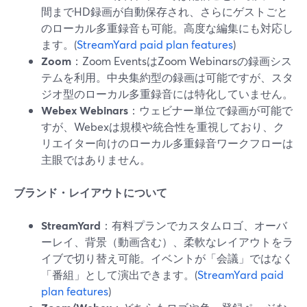
間までHD録画が自動保存され、さらにゲストごと
のローカル多重録音も可能。高度な編集にも対応し
ます。(
StreamYard paid plan features
)
Zoom
：Zoom EventsはZoom Webinarsの録画シス
テムを利用。中央集約型の録画は可能ですが、スタ
ジオ型のローカル多重録音には特化していません。
Webex Webinars
：ウェビナー単位で録画が可能で
すが、Webexは規模や統合性を重視しており、ク
リエイター向けのローカル多重録音ワークフローは
主眼ではありません。
ブランド・レイアウトについて
StreamYard
：有料プランでカスタムロゴ、オーバ
ーレイ、背景（動画含む）、柔軟なレイアウトをラ
イブで切り替え可能。イベントが「会議」ではなく
「番組」として演出できます。(
StreamYard paid
plan features
)