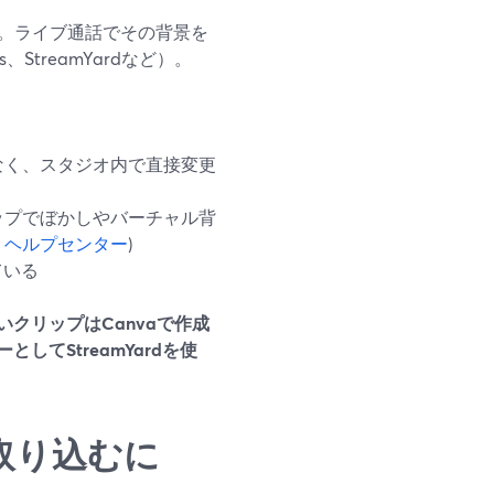
。ライブ通話でその背景を
treamYardなど）。
なく、スタジオ内で直接変更
ップでぼかしやバーチャル背
ard ヘルプセンター
)
ている
いクリップはCanvaで作成
てStreamYardを使
に取り込むに