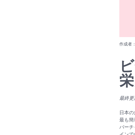
作成者
ビ
栄
最終更新日
日本の
最も簡
バーチ
インで