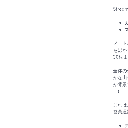
Str
ノート
をぼか
30枚
全体の
かな山
が背景
ー
)
これは
営業通