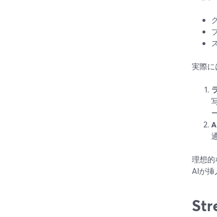
実際に
理想的
AIが
St