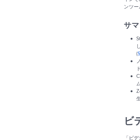
ンツー
サマ
(
ビ
「ビデ