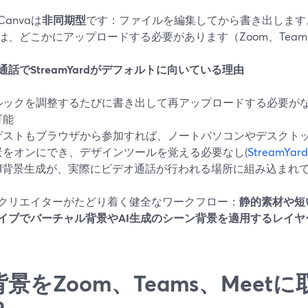
anvaは
非同期型
です：ファイルを編集してから書き出します
は、どこかにアップロードする必要があります（Zoom、Teams、S
通話でStreamYardがデフォルトに向いている理由
ルックを調整するたびに書き出して再アップロードする必要が
可能
ゲストもブラウザから参加すれば、ノートパソコンやデスクト
景をオンにでき、デザインツールを覚える必要なし(
StreamY
AI背景生成が、実際にビデオ通話が行われる場所に組み込まれ
クリエイターがたどり着く健全なワークフロー：
静的素材や短
イブでバーチャル背景やAI生成のシーン背景を適用するレイヤーとし
背景をZoom、Teams、Meet