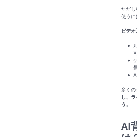
ただしC
使うに
ビデオ
多くの
し、ラ
う。
AI