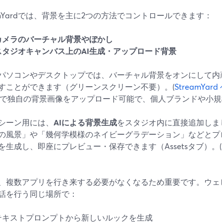
eamYardでは、背景を主に2つの方法でコントロールできます：
カメラのバーチャル背景やぼかし
スタジオキャンバス上のAI生成・アップロード背景
パソコンやデスクトップでは、バーチャル背景をオンにして内
すことができます（グリーンスクリーン不要）。(
StreamYa
まで独自の背景画像をアップロード可能で、個人ブランドや小
シーン用には、
AIによる背景生成
をスタジオ内に直接追加しま
の風景」や「幾何学模様のネイビーグラデーション」などとプロ
を生成し、即座にプレビュー・保存できます（Assetsタブ）。(
、複数アプリを行き来する必要がなくなるため重要です。ウェ
話を行う同じ場所で：
テキストプロンプトから新しいルックを生成