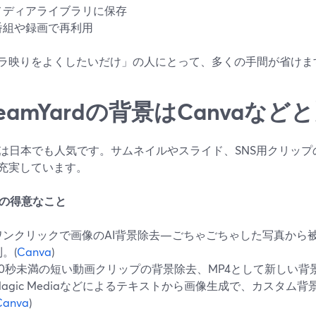
メディアライブラリに保存
番組や録画で再利用
ラ映りをよくしたいだけ」の人にとって、多くの手間が省けま
reamYardの背景はCanvaな
vaは日本でも人気です。サムネイルやスライド、SNS用クリッ
充実しています。
vaの得意なこと
ワンクリックで画像のAI背景除去—ごちゃごちゃした写真から
。(
Canva
)
90秒未満の短い動画クリップの背景除去、MP4として新しい背
Magic Mediaなどによるテキストから画像生成で、カスタム
Canva
)