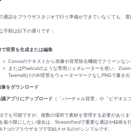
？
の通話をブラウザスタジオで行う準備ができていなくても、選
な手順は以下の通りです：
AIで背景を生成または編集
Canvaのテキストから画像や背景除去機能でクリーンな
またはPixelcutのような専用ジェネレーターを使い、Zoom、Goo
Teams向けのAI背景をウォーターマークなしPNGで書き出
画像をダウンロード
会議アプリにアップロード
（「バーチャル背景」や「ビデオエ
法でも可能ですが、複数の場所で素材を管理する必要がありま
を最小限にしたい場合は、StreamYardで重要な通話や録画を
を1つのブラウザタブで完結させるのがシンプルです。