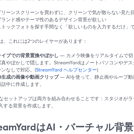
グリーンスクリーンを買わずに、クリーンで気が散らない見た
ブランド感やテーマ性のあるデザイン背景が欲しい
ストックフォトを探す手間なく「欲しいものを入力するだけ」
は、これには2つのレイヤーがあります：
ライブでの背景置換やぼかし
— カメラ映像をリアルタイムで切
写真やぼかしで隠します。StreamYardはノートパソコンや
ーンなしで対応。(
StreamYard ヘルプセンター
)
AI生成の画像や動画クリップ
— AIを使って、静止画やループ
通話中に作成します。
なセットアップは両方を組み合わせることです：スタジオがラ
挿入する背景を作成します。
reamYardはAI・バーチャル