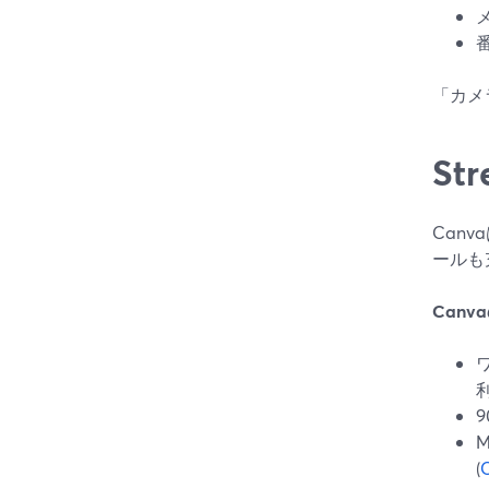
「カメ
St
Can
ールも
Can
利
(