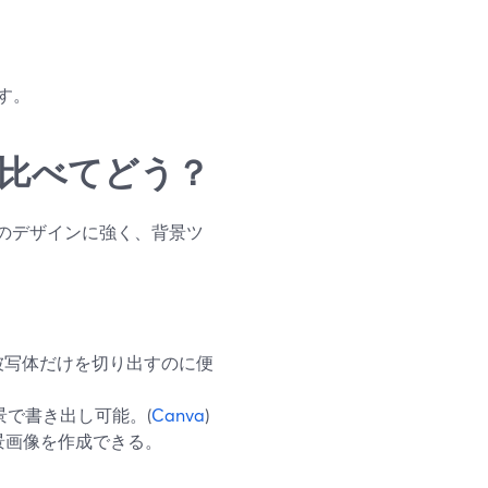
す。
どと比べてどう？
プのデザインに強く、背景ツ
被写体だけを切り出すのに便
景で書き出し可能。(
Canva
)
背景画像を作成できる。