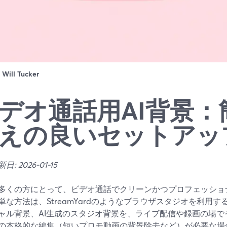
：
Will Tucker
デオ通話用AI背景：
えの良いセットアッ
: 2026-01-15
多くの方にとって、ビデオ通話でクリーンかつプロフェッショナ
単な方法は、StreamYardのようなブラウザスタジオを利用
ャル背景、AI生成のスタジオ背景を、ライブ配信や録画の場で
の本格的な編集（短いプロモ動画の背景除去など）が必要な場合