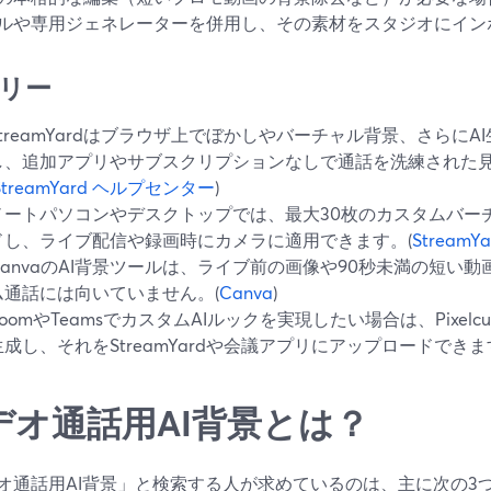
ルや専用ジェネレーターを併用し、その素材をスタジオにイン
リー
StreamYardはブラウザ上でぼかしやバーチャル背景、さらに
し、追加アプリやサブスクリプションなしで通話を洗練された
StreamYard ヘルプセンター
)
ノートパソコンやデスクトップでは、最大30枚のカスタムバー
ドし、ライブ配信や録画時にカメラに適用できます。(
Stream
CanvaのAI背景ツールは、ライブ前の画像や90秒未満の短い
ム通話には向いていません。(
Canva
)
ZoomやTeamsでカスタムAIルックを実現したい場合は、Pixelc
生成し、それをStreamYardや会議アプリにアップロードできま
デオ通話用AI背景とは？
オ通話用AI背景」と検索する人が求めているのは、主に次の3