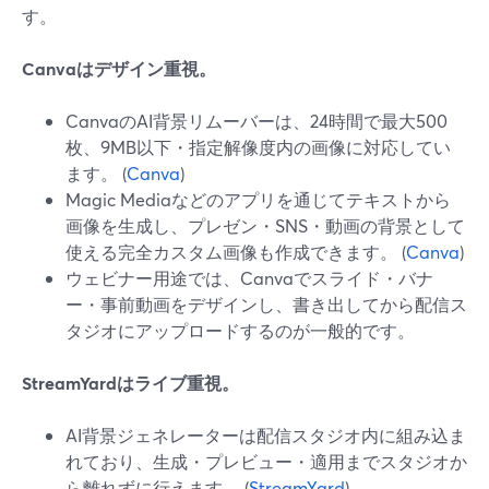
す。
Canvaはデザイン重視。
CanvaのAI背景リムーバーは、24時間で最大500
枚、9MB以下・指定解像度内の画像に対応してい
ます。 (
Canva
)
Magic Mediaなどのアプリを通じてテキストから
画像を生成し、プレゼン・SNS・動画の背景として
使える完全カスタム画像も作成できます。 (
Canva
)
ウェビナー用途では、Canvaでスライド・バナ
ー・事前動画をデザインし、書き出してから配信ス
タジオにアップロードするのが一般的です。
StreamYardはライブ重視。
AI背景ジェネレーターは配信スタジオ内に組み込ま
れており、生成・プレビュー・適用までスタジオか
ら離れずに行えます。 (
StreamYard
)