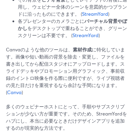
用し、ウェビナー全体のシーンを意図的かつブラン
ドに沿ったものにできます。 (
StreamYard
)
各プレゼンターのカメラごとに
バーチャル背景やぼ
かし
をデスクトップで重ねることができ、グリーン
スクリーンは不要です。 (
StreamYard
)
Canvaのような他のツールは、
素材作成
に特化していま
す。画像や短い動画の背景を除去・変更し、ファイルを
書き出してから配信スタジオにアップロードします。ス
ライドデッキやプロモーション用グラフィック、事前収
録のイントロ映像を作る際に便利ですが、ライブ視聴者
の見た目だけを重視するなら余計な手間になります。
(
Canva
)
多くのウェビナーホストにとって、手順やサブスクリプ
ションが少ない方が重要です。そのため、StreamYardを
ハブにし、本当に必要なときだけデザインアプリを追加
するのが現実的な方法です。