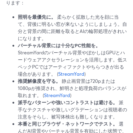
ります：
照明を最優先に。
柔らかく拡散した光を顔に当
て、背後に明るい窓が来ないようにしましょう。自
分と背景の間に距離を取るとAIの輪郭処理がきれい
になります。
バーチャル背景には十分なPC性能を。
StreamYardのバーチャル背景やぼかしはGPUとハ
ードウェアアクセラレーションを活用します。低ス
ペックPCではアーティファクトやちらつきが出る
場合があります。 (
StreamYard
)
推奨解像度を守る。
静止画背景は720pまたは
1080pが推奨され、鮮明さと処理負荷のバランスが
取れます。 (
StreamYard
)
派手なパターンや強いコントラストは避ける。
派
手なテクスチャや激しいグラデーションは視聴者の
注意をそらし、被写体検出も難しくなります。
本番と同じブラウザ・ネットワークでテスト。
選
んだAI背景やバーチャル背景を有効にした状態で、