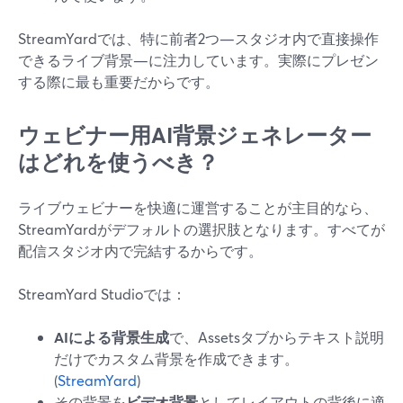
StreamYardでは、特に前者2つ—スタジオ内で直接操作
できるライブ背景—に注力しています。実際にプレゼン
する際に最も重要だからです。
ウェビナー用AI背景ジェネレーター
はどれを使うべき？
ライブウェビナーを快適に運営することが主目的なら、
StreamYardがデフォルトの選択肢となります。すべてが
配信スタジオ内で完結するからです。
StreamYard Studioでは：
AIによる背景生成
で、Assetsタブからテキスト説明
だけでカスタム背景を作成できます。
(
StreamYard
)
その背景を
ビデオ背景
としてレイアウトの背後に適