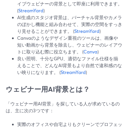
イブウェビナーの背景として即座に利用できます。
(
StreamYard
)
AI生成のスタジオ背景は、バーチャル背景やカメラ
のぼかし機能と組み合わせて、実際の空間をすっき
り見せることができます。 (
StreamYard
)
Canvaのようなデザイン重視のツールは、画像や
短い動画から背景を除去し、ウェビナーのレイアウ
トに取り込む際に役立ちます。 (
Canva
)
良い照明、十分なGPU、適切なファイル仕様を揃
えることで、どんなAI背景もより自然で違和感のな
い映りになります。 (
StreamYard
)
ウェビナー用AI背景とは？
「ウェビナー用AI背景」を探している人が求めているの
は、主に次の3つです：
実際のオフィスや自宅よりもクリーンでプロフェッ