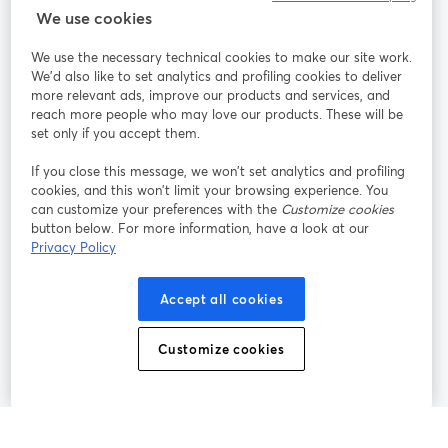
StreamYard：
We use cookies
We use the necessary technical cookies to make our site work.
参加する
We'd also like to set analytics and profiling cookies to deliver
more relevant ads, improve our products and services, and
オン
X
reach more people who may love our products. These will be
Facebook
YouTube
ライ
(Twitter)
新しいタブで開く
新し
新しいタブで開く
set only if you accept them.
ンセ
ミナ
If you close this message, we won’t set analytics and profiling
ー
cookies, and this won’t limit your browsing experience. You
can customize your preferences with the
Customize cookies
Instagram
LinkedIn
新しいタブで開く
新しいタブで開く
button below. For more information, have a look at our
Privacy Policy
Accept all cookies
利用規約
プラットフォーム利用規約
新しいタブで開く
新しいタブで開く
Customize cookies
個人情報保護方針
クッキーポリシー
新しいタブで開く
新しいタブで開く
クッキーの設定
ヘルプセンター
日本語
新しいタブで開く