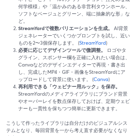
何学模様」や「温かみのある非営利タウンホール、
ソフトなベージュとグリーン、端に抽象的な形」な
ど。
StreamYardで複数バリエーションを生成。
AI背景
ジェネレーターでいくつかプロンプトを試し、近い
ものを2〜3個保存します。 (
StreamYard
)
必要に応じてデザインツールで微調整。
ロゴやタ
グライン、スポンサー欄を正確に入れたい場合は、
Canvaなどのデザインエディターで再現・書き出
し、完成したMP4・GIF・画像をStreamYardにア
ップロードして背景に使います。 (
Canva
)
再利用できる「ウェビナー用ルック」を保存。
StreamYardのメディアライブラリにブランド背景
やオーバーレイを数点保存しておけば、定期ウェビ
ナーも一貫性を保ちつつ簡単に更新できます。
こうして作ったライブラリは自分だけのビジュアルシス
テムとなり、毎回背景を一から考え直す必要がなくなり