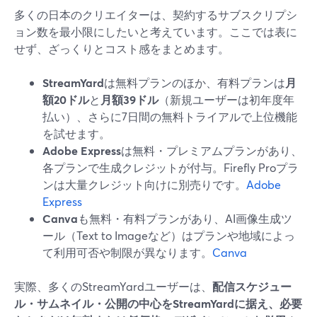
多くの日本のクリエイターは、契約するサブスクリプシ
ョン数を最小限にしたいと考えています。ここでは表に
せず、ざっくりとコスト感をまとめます。
StreamYard
は無料プランのほか、有料プランは
月
額20ドル
と
月額39ドル
（新規ユーザーは初年度年
払い）、さらに7日間の無料トライアルで上位機能
を試せます。
Adobe Express
は無料・プレミアムプランがあり、
各プランで生成クレジットが付与。Firefly Proプラ
ンは大量クレジット向けに別売りです。
Adobe
Express
Canva
も無料・有料プランがあり、AI画像生成ツ
ール（Text to Imageなど）はプランや地域によっ
て利用可否や制限が異なります。
Canva
実際、多くのStreamYardユーザーは、
配信スケジュー
ル・サムネイル・公開の中心をStreamYardに据え、必要