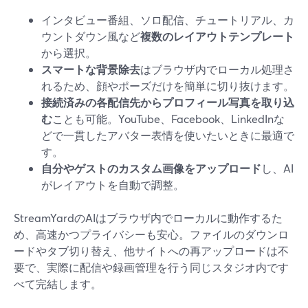
インタビュー番組、ソロ配信、チュートリアル、カ
ウントダウン風など
複数のレイアウトテンプレート
から選択。
スマートな背景除去
はブラウザ内でローカル処理さ
れるため、顔やポーズだけを簡単に切り抜けます。
接続済みの各配信先からプロフィール写真を取り込
む
ことも可能。YouTube、Facebook、LinkedInな
どで一貫したアバター表情を使いたいときに最適で
す。
自分やゲストのカスタム画像をアップロード
し、AI
がレイアウトを自動で調整。
StreamYardのAIはブラウザ内でローカルに動作するた
め、高速かつプライバシーも安心。ファイルのダウンロ
ードやタブ切り替え、他サイトへの再アップロードは不
要で、実際に配信や録画管理を行う同じスタジオ内です
べて完結します。