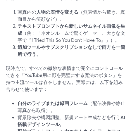
写真内の
人物の表情を変える
（無表情から驚き、真
面目から笑顔など）。
テキストプロンプトから新しいサムネイル画像を生
成
（例：「ネオンルームで驚くゲーマー、大きな文
字で『I Tried This So You Don’t Have To』」）。
追加ツールやサブスクリプションなしで両方を一箇
所で行う
。
現時点で、すべての微妙な表情まで完全にコントロール
できる「YouTube用に顔を完璧にする魔法のボタン」を
持つ主流ツールは存在しません。実際には、以下を組み
合わせて使います：
自分のライブまたは録画フレーム
（配信映像や静止
写真から取得）。
背景除去や構図調整、新規アート生成などを行う
AI
搭載デザインツール
。