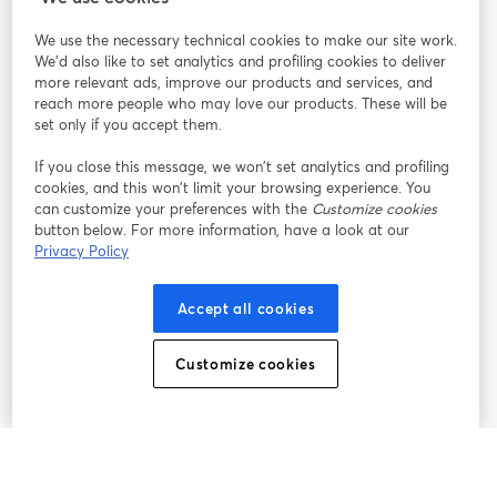
We use the necessary technical cookies to make our site work.
参加する
We'd also like to set analytics and profiling cookies to deliver
more relevant ads, improve our products and services, and
オン
X
reach more people who may love our products. These will be
Facebook
YouTube
ライ
(Twitter)
新しいタブで開く
新し
新しいタブで開く
set only if you accept them.
ンセ
ミナ
If you close this message, we won’t set analytics and profiling
ー
cookies, and this won’t limit your browsing experience. You
can customize your preferences with the
Customize cookies
Instagram
LinkedIn
新しいタブで開く
新しいタブで開く
button below. For more information, have a look at our
Privacy Policy
Accept all cookies
利用規約
プラットフォーム利用規約
新しいタブで開く
新しいタブで開く
Customize cookies
個人情報保護方針
クッキーポリシー
新しいタブで開く
新しいタブで開く
クッキーの設定
ヘルプセンター
日本語
新しいタブで開く