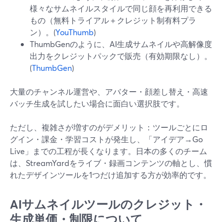
様々なサムネイルスタイルで同じ顔を再利用できる
もの（無料トライアル＋クレジット制有料プラ
ン）。(
YouThumb
)
ThumbGenのように、AI生成サムネイルや高解像度
出力をクレジットパックで販売（有効期限なし）。
(
ThumbGen
)
大量のチャンネル運営や、アバター・顔差し替え・高速
バッチ生成を試したい場合に面白い選択肢です。
ただし、複雑さが増すのがデメリット：ツールごとにロ
グイン・課金・学習コストが発生し、「アイデア→Go
Live」までの工程が長くなります。日本の多くのチーム
は、StreamYardをライブ・録画コンテンツの軸とし、慣
れたデザインツールを1つだけ追加する方が効率的です。
AIサムネイルツールのクレジット・
生成単価・制限について