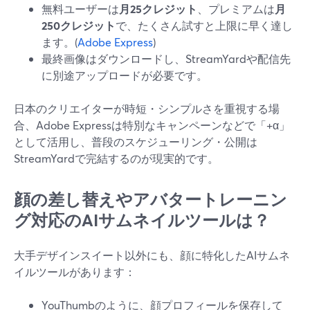
無料ユーザーは
月25クレジット
、プレミアムは
月
250クレジット
で、たくさん試すと上限に早く達し
ます。(
Adobe Express
)
最終画像はダウンロードし、StreamYardや配信先
に別途アップロードが必要です。
日本のクリエイターが時短・シンプルさを重視する場
合、Adobe Expressは特別なキャンペーンなどで「+α」
として活用し、普段のスケジューリング・公開は
StreamYardで完結するのが現実的です。
顔の差し替えやアバタートレーニン
グ対応のAIサムネイルツールは？
大手デザインスイート以外にも、顔に特化したAIサムネ
イルツールがあります：
YouThumbのように、顔プロフィールを保存して