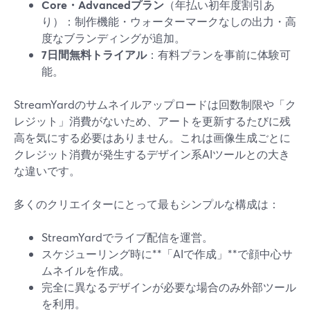
Core・Advancedプラン
（年払い初年度割引あ
り）：制作機能・ウォーターマークなしの出力・高
度なブランディングが追加。
7日間無料トライアル
：有料プランを事前に体験可
能。
StreamYardのサムネイルアップロードは回数制限や「ク
レジット」消費がないため、アートを更新するたびに残
高を気にする必要はありません。これは画像生成ごとに
クレジット消費が発生するデザイン系AIツールとの大き
な違いです。
多くのクリエイターにとって最もシンプルな構成は：
StreamYardでライブ配信を運営。
スケジューリング時に**「AIで作成」**で顔中心サ
ムネイルを作成。
完全に異なるデザインが必要な場合のみ外部ツール
を利用。