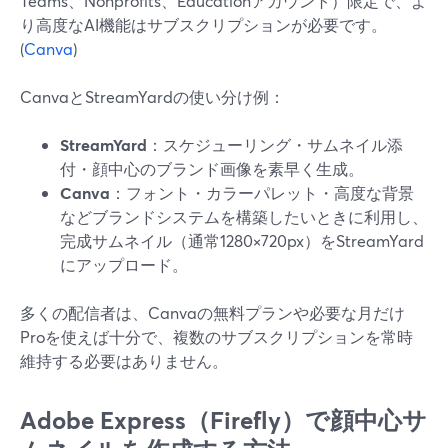
Teams、Nonprofits、Educationアカウント）限定で、よ
り高度なAI機能はサブスクリプションが必要です。
(
Canva
)
CanvaとStreamYardの使い分け例：
StreamYard
：スケジューリング・サムネイル添
付・顔中心のブランド画像を素早く生成。
Canva
：フォント・カラーパレット・高度な背景
などブランドシステムを構築したいときに利用し、
完成サムネイル（通常1280×720px）をStreamYard
にアップロード。
多くの配信者は、Canvaの無料プランや必要な月だけ
Proを使えば十分で、複数のサブスクリプションを常時
維持する必要はありません。
Adobe Express（Firefly）で顔中心サ