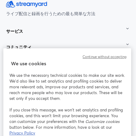
ライブ配信と録画を行うための最も簡単な方法
サービス
コミュニティ
Continue without accepting
StreamYard：
We use cookies
We use the necessary technical cookies to make our site work.
参加する
We'd also like to set analytics and profiling cookies to deliver
more relevant ads, improve our products and services, and
オン
X
reach more people who may love our products. These will be
Facebook
YouTube
ライ
(Twitter)
新しいタブで開く
新し
新しいタブで開く
set only if you accept them.
ンセ
ミナ
If you close this message, we won’t set analytics and profiling
ー
cookies, and this won’t limit your browsing experience. You
can customize your preferences with the
Customize cookies
Instagram
LinkedIn
新しいタブで開く
新しいタブで開く
button below. For more information, have a look at our
Privacy Policy