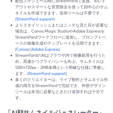
配信スケジュール時にStreamYardで直接、AIレイ
アウトやスマートな背景除去を使って顔中心のサム
ネイルを作成できます。追加ツールは不要です。
(
StreamYard support
)
よりスタイリッシュまたはニッチな見た目が必要な
場合は、Canva Magic StudioやAdobe Expressを
StreamYardワークフローに追加し、プロンプトベ
ースの画像生成やテンプレートを活用できます。
(
Canva
) (
Adobe Express
)
StreamYardのAIはブラウザ内で画像処理を行うた
め、高速かつプライバシーも向上。サムネイルは
1280×720px・2MB未満という明確な仕様に準拠し
ます。(
StreamYard support
)
多くのクリエイターは、ライブ制作とサムネイル作
成の両方をStreamYardで完結でき、外部デザイン
ツールは本当に必要なときだけ追加すれば十分で
す。
「AI顔サムネイルジェネレーター」