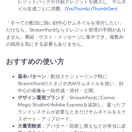
レジットパックや月額クレジットを購入し、サムネ
イル生成ごとに消費。(
YouThumb
) (
ThumbGen
)
「すべての配信に強い顔中心サムネイルを添付したい」
だけなら、StreamYardならクレジット管理の手間があり
ません。番組・ゲスト・メッセージに集中でき、複数AI
の残高を気にする必要もありません。
おすすめの使い方
基本パターン
：配信スケジューリング時に
StreamYardのスタジオ内AIサムネイルを使い、顔
中心の画像を一括作成・添付・公開。
デザイン重視ブランド
：StreamYardにCanva
Magic StudioやAdobe Expressを追加し、凝ったブ
ランドシステムが必要なときだけサムネイルをエク
スポート・アップロード。
大量実験派
：アバター・顔差し替えなどが本当に必