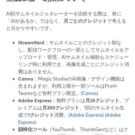
AI顔サムネイルジェネレーターを比較する際は、単に
「AIがあるか」ではなく、
月ごとのクレジット
で考える
と分かりやすいです。
StreamYard
：サムネイルごとのクレジット制な
し。配信ワークフローの一部としてサムネイルをア
ップロード・管理。AIサムネイル補助もスケジュー
リング時に利用でき、画像生成ごとにクレジット消
費はありません。
Canva
：Magic StudioのAI画像・デザイン機能は
含まれますが、利用上限や一部ツールはProや
Teamsなど有料プラン限定。(
Canva
)
Adobe Express
：無料プランは
月25クレジット
、プ
レミアムは
月250クレジット
、1回のサムネイル生
成で
1クレジット
消費。(
Adobe Express
) (
Adobe
Express
)
顔特化ツール
（YouThumb、ThumbGenなど）はク