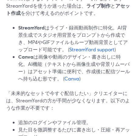
StreamYardを使うか迷った場合は、
ライブ制作
と
アセッ
ト作成
を分けて考えるのがポイントです。
StreamYard
はライブ・録画動画制作に特化。AI背
景生成でスタジオ用背景をプロンプトから作成で
き、MP4やGIFファイルもループ動画背景としてア
ップロード可能です。 (
StreamYard support
)
Canva
は画像や動画のデザイン・書き出しに特
化。AI機能（テキストから画像生成や背景リムーバ
ー）はアセット準備に便利で、作成後に配信ツール
へ持ち込む形です。 (
Canva
)
「未来的なセットで今すぐ配信したい」クリエイターに
は、StreamYardの方が手間が少なくなります。以下のよ
うな作業が不要です：
追加のログインやファイル管理。
見た目を微調整するたびに書き出し・圧縮・再アッ