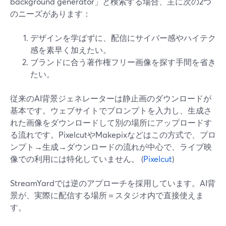
background generator」と検索する場合、主に次の2つ
のニーズがあります：
デザインを学ばずに、配信にサイバー感やハイテク
感を素早く加えたい。
ブランドに合う著作権フリー画像を探す手間を省き
たい。
従来のAI背景ジェネレーターは静止画のダウンロードが
基本です。ウェブサイトでプロンプトを入力し、生成さ
れた画像をダウンロードして別の場所にアップロードす
る流れです。PixelcutやMakepixなどはこの方式で、プロ
ンプト→生成→ダウンロードの流れが中心で、ライブ映
像での利用には特化していません。 (
Pixelcut
)
StreamYardでは逆のアプローチを採用しています。AI背
景が、実際に配信する場所＝スタジオ内で直接使えま
す。