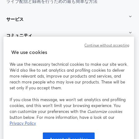
ライブ配信と録画を行うための最も簡単な方法
サービス
コミュニティ
Continue without accepting
StreamYard：
We use cookies
We use the necessary technical cookies to make our site work.
参加する
We'd also like to set analytics and profiling cookies to deliver
more relevant ads, improve our products and services, and
オン
X
reach more people who may love our products. These will be
Facebook
YouTube
ライ
(Twitter)
新しいタブで開く
新し
新しいタブで開く
set only if you accept them.
ンセ
ミナ
If you close this message, we won’t set analytics and profiling
ー
cookies, and this won’t limit your browsing experience. You
can customize your preferences with the
Customize cookies
Instagram
LinkedIn
新しいタブで開く
新しいタブで開く
button below. For more information, have a look at our
Privacy Policy