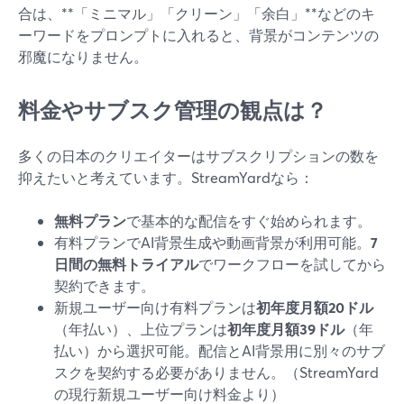
合は、**「ミニマル」「クリーン」「余白」**などのキ
ーワードをプロンプトに入れると、背景がコンテンツの
邪魔になりません。
料金やサブスク管理の観点は？
多くの日本のクリエイターはサブスクリプションの数を
抑えたいと考えています。StreamYardなら：
無料プラン
で基本的な配信をすぐ始められます。
有料プランでAI背景生成や動画背景が利用可能。
7
日間の無料トライアル
でワークフローを試してから
契約できます。
新規ユーザー向け有料プランは
初年度月額20ドル
（年払い）、上位プランは
初年度月額39ドル
（年
払い）から選択可能。配信とAI背景用に別々のサブ
スクを契約する必要がありません。（StreamYard
の現行新規ユーザー向け料金より）