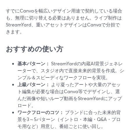
すでにCanvaを幅広いデザイン用途で契約している場合
も、無理に切り替える必要はありません。ライブ制作は
StreamYard、重いアセットデザインはCanvaで分担で
きます。
おすすめの使い方
基本パターン：
StreamYardの内蔵AI背景ジェネレ
ーターで、スタジオ内で直接未来的背景を作成。シ
ンプル＆スピーディなワークフローを実現。
上級パターン：
より凝ったアートや大量のアセッ
ト編集が必要な場合はCanva等でデザインし、選
んだ画像や短いループ動画をStreamYardにアップ
ロード。
ワークフローのコツ：
ブランドに合った未来的背
景を3～5パターン（イントロ・本編・Q&A・プロ
モ用など）用意し、番組ごとに使い回し。