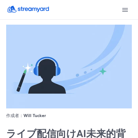
作成者：
Will Tucker
ライブ配信向けAI未来的背