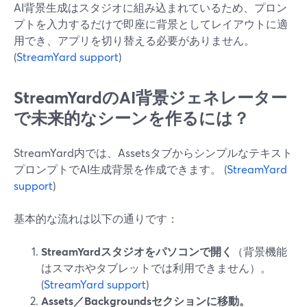
AI背景生成はスタジオに組み込まれているため、プロン
プトを入力するだけで即座に背景としてレイアウトに適
用でき、アプリを切り替える必要がありません。
(
StreamYard support
)
StreamYardのAI背景ジェネレーター
で未来的なシーンを作るには？
StreamYard内では、Assetsタブからシンプルなテキスト
プロンプトでAI生成背景を作成できます。 (
StreamYard
support
)
基本的な流れは以下の通りです：
StreamYardスタジオをパソコンで開く
（背景機能
はスマホやタブレットでは利用できません）。
(
StreamYard support
)
Assets／Backgroundsセクションに移動。