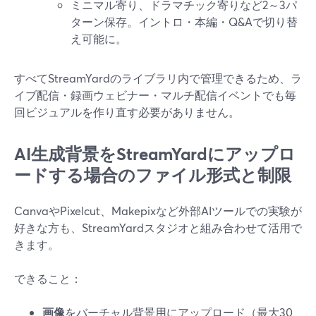
ミニマル寄り、ドラマチック寄りなど2～3パ
ターン保存。イントロ・本編・Q&Aで切り替
え可能に。
すべてStreamYardのライブラリ内で管理できるため、ラ
イブ配信・録画ウェビナー・マルチ配信イベントでも毎
回ビジュアルを作り直す必要がありません。
AI生成背景をStreamYardにアップロ
ードする場合のファイル形式と制限
CanvaやPixelcut、Makepixなど外部AIツールでの実験が
好きな方も、StreamYardスタジオと組み合わせて活用で
きます。
できること：
画像
をバーチャル背景用にアップロード（最大30