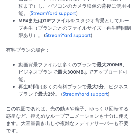
枚まで）し、パソコンのカメラ映像の背後に使用可
能。 (
StreamYard support
)
MP4またはGIFファイル
をスタジオ背景としてルー
プ再生（プランごとのファイルサイズ・再生時間制
限あり）。 (
StreamYard support
)
有料プランの場合：
動画背景ファイルは多くのプランで
最大200MB
、
ビジネスプランで
最大300MB
までアップロード可
能。
再生時間は多くの有料プランで
最大1分
、ビジネス
プランで
最大2分
。 (
StreamYard support
)
この範囲であれば、光の動きや粒子、ゆっくり回転する
惑星など、控えめなループアニメーションも十分に使え
ます。大容量書き出しや複雑なメディアサーバーも不要
です。