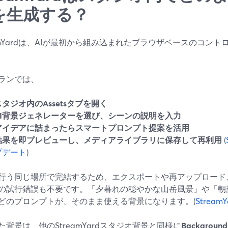
を生成する？
eamYardは、AIが最初から組み込まれたブラウザベースのコン
ランでは、
スタジオ内のAssetsタブを開く
AI背景ジェネレーターを選び、シーンの説明を入力
アイデアに詰まったらスマートプロンプト提案を活用
結果を即プレビューし、メディアライブラリに保存して再利用
(
プデート
)
行う同じ場所で完結するため、エクスポートや再アップロード
の試行錯誤も不要です。「夕暮れの穏やかな山岳風景」や「朝
どのプロンプトが、そのまま使える背景になります。(
Strea
た背景は、他のStreamYardスタジオ背景と同様に
Background