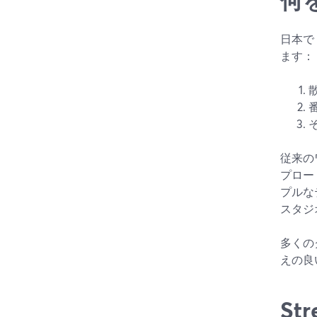
日本で
ます：
従来の
プロー
プルな
スタジ
多くの
えの良
St