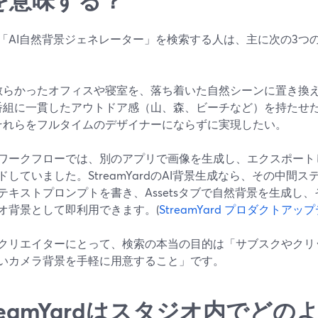
「AI自然背景ジェネレーター」を検索する人は、主に次の3つ
散らかったオフィスや寝室を、落ち着いた自然シーンに置き換
番組に一貫したアウトドア感（山、森、ビーチなど）を持たせ
それらをフルタイムのデザイナーにならずに実現したい。
ワークフローでは、別のアプリで画像を生成し、エクスポート
ドしていました。StreamYardのAI背景生成なら、その中間
テキストプロンプトを書き、Assetsタブで自然背景を生成し
オ背景として即利用できます。(
StreamYard プロダクトアッ
クリエイターにとって、検索の本当の目的は「サブスクやクリ
いカメラ背景を手軽に用意すること」です。
reamYardはスタジオ内でどの