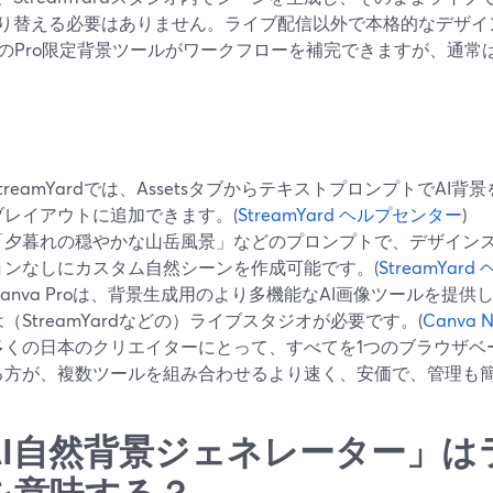
り替える必要はありません。ライブ配信以外で本格的なデザイ
vaのPro限定背景ツールがワークフローを補完できますが、通常
StreamYardでは、AssetsタブからテキストプロンプトでA
ブレイアウトに追加できます。(
StreamYard ヘルプセンター
)
「夕暮れの穏やかな山岳風景」などのプロンプトで、デザイン
ョンなしにカスタム自然シーンを作成可能です。(
StreamYar
Canva Proは、背景生成用のより多機能なAI画像ツールを提
は（StreamYardなどの）ライブスタジオが必要です。(
Canva 
多くの日本のクリエイターにとって、すべてを1つのブラウザベ
る方が、複数ツールを組み合わせるより速く、安価で、管理も
AI自然背景ジェネレーター」は
を意味する？