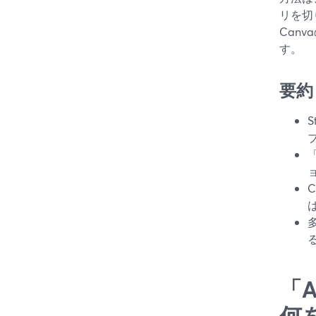
リを切
Can
す。
要約
「
何