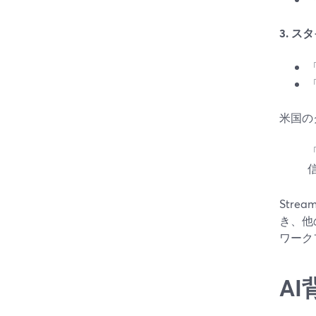
3. ス
米国の
Str
き、他
ワーク
AI