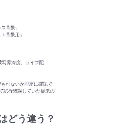
カス背景」
スト背景用」
い被写界深度、ライブ配
に埋もれないか即座に確認で
て試行錯誤していた従来の
vaはどう違う？