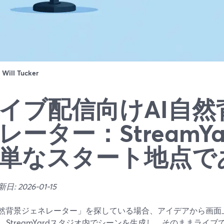
：
Will Tucker
イブ配信向けAI自然
レーター：StreamY
単なスタート地点で
: 2026-01-15
自然背景ジェネレーター」を探している場合、アイデアから画面
、StreamYardスタジオ内でシーンを生成し、そのままライ