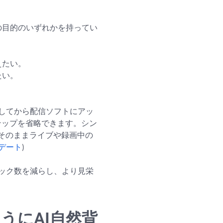
の目的のいずれかを持ってい
えたい。
たい。
してから配信ソフトにアッ
ステップを省略できます。シン
、そのままライブや録画中の
プデート
)
ック数を減らし、より見栄
ようにAI自然背