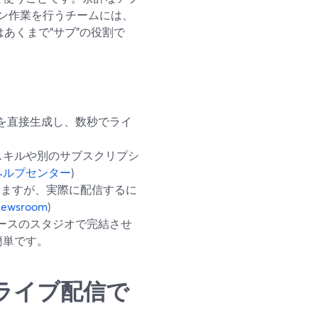
ン作業を行うチームには、
はあくまで“サブ”の役割で
I背景を直接生成し、数秒でライ
スキルや別のサブスクリプシ
d ヘルプセンター
)
供しますが、実際に配信するに
Newsroom
)
ースのスタジオで完結させ
簡単です。
ライブ配信で