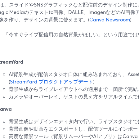
vaは、スライドやSNSグラフィックなど配信前のデザイン制作
gic Mediaのテキストto画像、DALL·E、ImagenなどのA
像を作り、デザインの背景に使えます。(
Canva Newsroom
)
、「今すぐライブ配信用の自然背景がほしい」という用途では
treamYard
AI背景生成が配信スタジオ自体に組み込まれており、Asse
(
StreamYard プロダクトアップデート
)
背景生成からライブレイアウトへの適用まで一箇所で完結
カメラやオーバーレイ、ゲストの見え方をリアルタイムで
anva
背景生成はデザインエディタ内で行い、ライブスタジオで
背景画像や動画をエクスポートし、配信ツールにインポー
高度な背景ツール（背景リムーバーやAIアプリ）はCanva