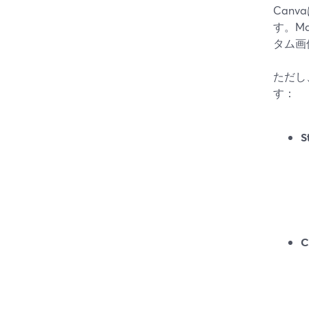
Can
す。Ma
タム画
ただし
す：
S
C