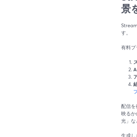
景
Str
す。
有料プ
配信を
映るか
光」な
生成し