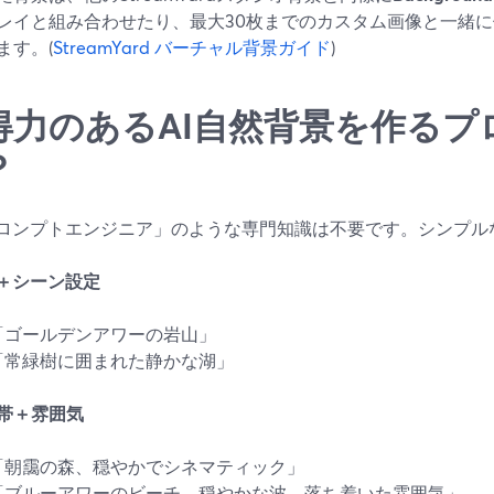
レイと組み合わせたり、最大30枚までのカスタム画像と一緒
ます。(
StreamYard バーチャル背景ガイド
)
得力のあるAI自然背景を作るプ
？
プロンプトエンジニア」のような専門知識は不要です。シンプル
題＋シーン設定
「ゴールデンアワーの岩山」
「常緑樹に囲まれた静かな湖」
間帯＋雰囲気
「朝靄の森、穏やかでシネマティック」
「ブルーアワーのビーチ、穏やかな波、落ち着いた雰囲気」