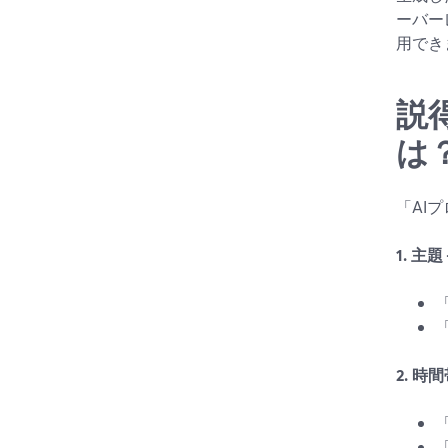
ーバー
用でき
説
は
「AI
1. 主
2. 時