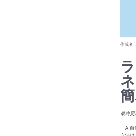
作成者
ラ
ネ
簡
最終更新日
「AI
方法は