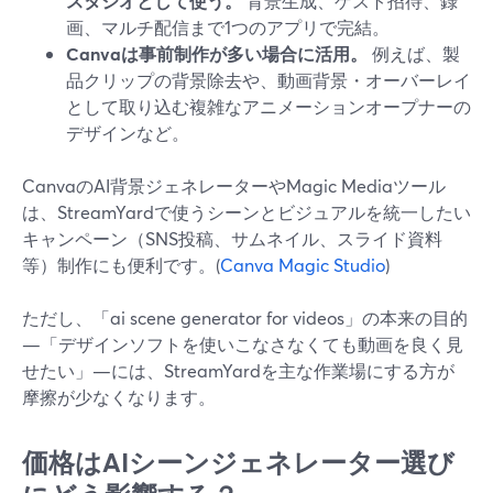
スタジオとして使う。
背景生成、ゲスト招待、録
画、マルチ配信まで1つのアプリで完結。
Canvaは事前制作が多い場合に活用。
例えば、製
品クリップの背景除去や、動画背景・オーバーレイ
として取り込む複雑なアニメーションオープナーの
デザインなど。
CanvaのAI背景ジェネレーターやMagic Mediaツール
は、StreamYardで使うシーンとビジュアルを統一したい
キャンペーン（SNS投稿、サムネイル、スライド資料
等）制作にも便利です。(
Canva Magic Studio
)
ただし、「ai scene generator for videos」の本来の目的
—「デザインソフトを使いこなさなくても動画を良く見
せたい」—には、StreamYardを主な作業場にする方が
摩擦が少なくなります。
価格はAIシーンジェネレーター選び