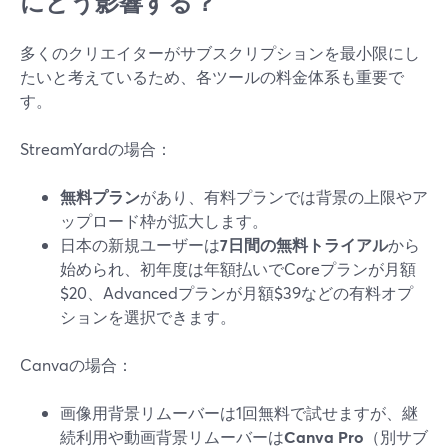
にどう影響する？
多くのクリエイターがサブスクリプションを最小限にし
たいと考えているため、各ツールの料金体系も重要で
す。
StreamYardの場合：
無料プラン
があり、有料プランでは背景の上限やア
ップロード枠が拡大します。
日本の新規ユーザーは
7日間の無料トライアル
から
始められ、初年度は年額払いでCoreプランが月額
$20、Advancedプランが月額$39などの有料オプ
ションを選択できます。
Canvaの場合：
画像用背景リムーバーは1回無料で試せますが、継
続利用や動画背景リムーバーは
Canva Pro
（別サブ