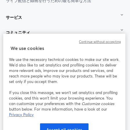
ライブ配信と録画を行うための最も簡単な方法
サービス
コミュニティ
Continue without accepting
StreamYard：
We use cookies
We use the necessary technical cookies to make our site work.
参加する
We'd also like to set analytics and profiling cookies to deliver
more relevant ads, improve our products and services, and
オン
X
reach more people who may love our products. These will be
Facebook
YouTube
ライ
(Twitter)
新しいタブで開く
新し
新しいタブで開く
set only if you accept them.
ンセ
ミナ
If you close this message, we won’t set analytics and profiling
ー
cookies, and this won’t limit your browsing experience. You
can customize your preferences with the
Customize cookies
Instagram
LinkedIn
新しいタブで開く
新しいタブで開く
button below. For more information, have a look at our
Privacy Policy
Accept all cookies