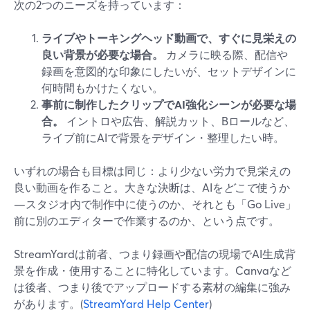
次の2つのニーズを持っています：
ライブやトーキングヘッド動画で、すぐに見栄えの
良い背景が必要な場合。
カメラに映る際、配信や
録画を意図的な印象にしたいが、セットデザインに
何時間もかけたくない。
事前に制作したクリップでAI強化シーンが必要な場
合。
イントロや広告、解説カット、Bロールなど、
ライブ前にAIで背景をデザイン・整理したい時。
いずれの場合も目標は同じ：より少ない労力で見栄えの
良い動画を作ること。大きな決断は、AIを
どこで
使うか
—スタジオ内で制作中に使うのか、それとも「Go Live」
前に別のエディターで作業するのか、という点です。
StreamYardは前者、つまり録画や配信の現場でAI生成背
景を作成・使用することに特化しています。Canvaなど
は後者、つまり後でアップロードする素材の編集に強み
があります。(
StreamYard Help Center
)