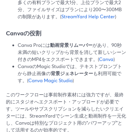
多くの有料プランで最大1分、上位プランで最大2
分、ファイルサイズはプランにより200〜300MB
の制限があります。(
StreamYard Help Center
)
Canvaの役割
Canva Proには
動画背景リムーバー
があり、90秒
未満の短いクリップから背景を消して新しいシーン
付きのMP4をエクスポートできます。(
Canva
)
CanvaのMagic Studioでは、テキストプロンプト
から静止画像の
背景ジェネレーター
も利用可能で
す。(
Canva Magic Studio
)
このワークフローは事前制作素材には強力ですが、最終
的にスタジオへエクスポート・アップロードが必要で
す。ツールやサブスクリプションを減らしたいクリエイ
ターには、StreamYardでシーン生成と動画制作を一元化
し、Canvaは特別なプロジェクト用の“パワーアップ”と
して活用するのが効率的です。