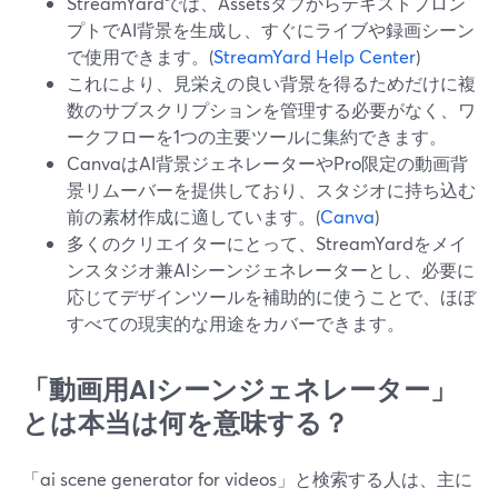
StreamYardでは、Assetsタブからテキストプロン
プトでAI背景を生成し、すぐにライブや録画シーン
で使用できます。(
StreamYard Help Center
)
これにより、見栄えの良い背景を得るためだけに複
数のサブスクリプションを管理する必要がなく、ワ
ークフローを1つの主要ツールに集約できます。
CanvaはAI背景ジェネレーターやPro限定の動画背
景リムーバーを提供しており、スタジオに持ち込む
前の素材作成に適しています。(
Canva
)
多くのクリエイターにとって、StreamYardをメイ
ンスタジオ兼AIシーンジェネレーターとし、必要に
応じてデザインツールを補助的に使うことで、ほぼ
すべての現実的な用途をカバーできます。
「動画用AIシーンジェネレーター」
とは本当は何を意味する？
「ai scene generator for videos」と検索する人は、主に