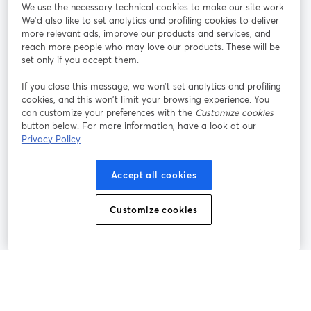
We use the necessary technical cookies to make our site work.
参加する
We'd also like to set analytics and profiling cookies to deliver
more relevant ads, improve our products and services, and
オン
X
reach more people who may love our products. These will be
Facebook
YouTube
ライ
(Twitter)
新しいタブで開く
新し
新しいタブで開く
set only if you accept them.
ンセ
ミナ
If you close this message, we won’t set analytics and profiling
ー
cookies, and this won’t limit your browsing experience. You
can customize your preferences with the
Customize cookies
Instagram
LinkedIn
新しいタブで開く
新しいタブで開く
button below. For more information, have a look at our
Privacy Policy
Accept all cookies
利用規約
プラットフォーム利用規約
新しいタブで開く
新しいタブで開く
Customize cookies
個人情報保護方針
クッキーポリシー
新しいタブで開く
新しいタブで開く
クッキーの設定
ヘルプセンター
日本語
新しいタブで開く
©
2026
Bending Spoons US Inc.