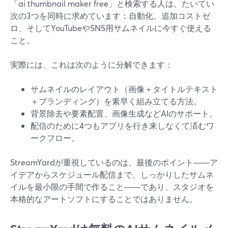
「ai thumbnail maker free」と検索する人は、たいてい
次の3つを同時に求めています：自動化、追加コストゼ
ロ、そしてYouTubeやSNS用サムネイルに今すぐ使える
こと。
実際には、これは次のように分解できます：
サムネイルのレイアウト（画像＋タイトルテキスト
＋ブランディング）を素早く組み立てる方法。
背景除去や要素配置、画像生成などAIのサポート。
配信のために4つもアプリを行き来しなくて済むワ
ークフロー。
StreamYardが重視しているのは、最後のポイント――ア
イデアからスケジュール配信まで、しっかりしたサムネ
イルを最小限の手間で作ること――であり、スタジオを
本格的なアートソフトにすることではありません。