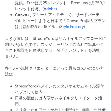
提供。Freeは月25クレジット、Premiumは月250ク
レジット付与。(
Adobe
)
Canva
はフリーミアムモデルで、サードパーティ
のレビューによると日本でのCanva Pro個人プラン
は月額約12.99～15ドル。(
Style Factory
)
大きな違いは、StreamYardはサムネイルアップロードに
制限がない点です。スケジューリングの流れで写真やテ
キスト配置を何度試しても、AI「クレジット」を消費し
ません。
多くの小規模クリエイターにとって最もコスパの良い方
法は：
StreamYardをメインのスタジオ＆サムネイル添付
ハブとして使う。
日常の配信には内蔵サムネイルクリエイターを活
用。
より凝ったAIアートが欲しい時だけ、無料または低