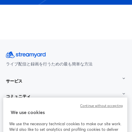
ライブ配信と録画を行うための最も簡単な方法
サービス
コミュニティ
Continue without accepting
StreamYard：
We use cookies
We use the necessary technical cookies to make our site work.
参加する
We'd also like to set analytics and profiling cookies to deliver