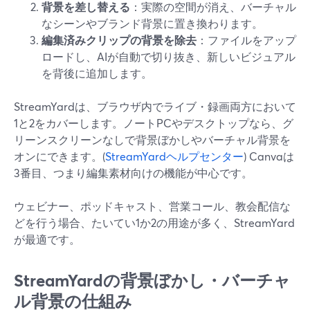
背景を差し替える
：実際の空間が消え、バーチャル
なシーンやブランド背景に置き換わります。
編集済みクリップの背景を除去
：ファイルをアップ
ロードし、AIが自動で切り抜き、新しいビジュアル
を背後に追加します。
StreamYardは、ブラウザ内でライブ・録画両方において
1と2をカバーします。ノートPCやデスクトップなら、グ
リーンスクリーンなしで背景ぼかしやバーチャル背景を
オンにできます。(
StreamYardヘルプセンター
) Canvaは
3番目、つまり編集素材向けの機能が中心です。
ウェビナー、ポッドキャスト、営業コール、教会配信な
どを行う場合、たいてい1か2の用途が多く、StreamYard
が最適です。
StreamYardの背景ぼかし・バーチャ
ル背景の仕組み