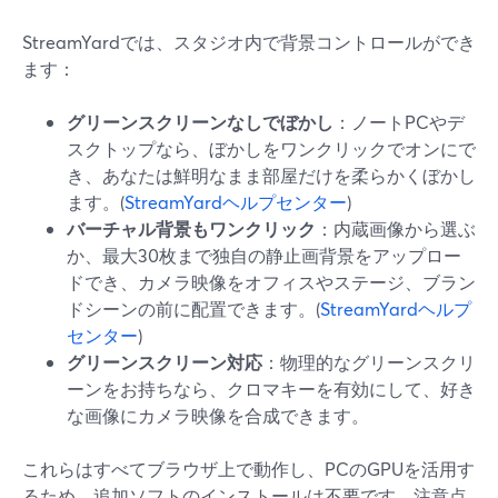
StreamYardでは、スタジオ内で背景コントロールができ
ます：
グリーンスクリーンなしでぼかし
：ノートPCやデ
スクトップなら、ぼかしをワンクリックでオンにで
き、あなたは鮮明なまま部屋だけを柔らかくぼかし
ます。(
StreamYardヘルプセンター
)
バーチャル背景もワンクリック
：内蔵画像から選ぶ
か、最大30枚まで独自の静止画背景をアップロー
ドでき、カメラ映像をオフィスやステージ、ブラン
ドシーンの前に配置できます。(
StreamYardヘルプ
センター
)
グリーンスクリーン対応
：物理的なグリーンスクリ
ーンをお持ちなら、クロマキーを有効にして、好き
な画像にカメラ映像を合成できます。
これらはすべてブラウザ上で動作し、PCのGPUを活用す
るため、追加ソフトのインストールは不要です。注意点