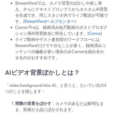
StreamYardでは、カメラ背景のぼかしや差し替
え、さらにテキストプロンプトからカスタムAI背景
を生成でき、同じスタジオ内でライブ配信が可能で
す。(
StreamYardヘルプセンター
)
Canva Proは、録画済み短尺動画のポストプロダク
ション用AI背景除去に特化しています。(
Canva
)
ライブ動画やゲスト参加型のワークフローには
StreamYardだけで十分なことが多く、録画済みコ
ンテンツの編集が多い場合のみCanvaを組み合わ
せるのがおすすめです。
AIビデオ背景ぼかしとは？
「video background blur AI」と言うと、たいてい次の3
つのことを指します：
実際の背景をぼかす
：カメラのあなたは鮮明なま
ま、部屋が上品にぼかされます。