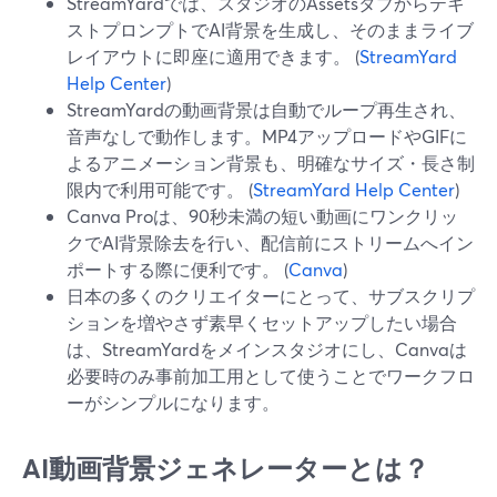
StreamYardでは、スタジオのAssetsタブからテキ
ストプロンプトでAI背景を生成し、そのままライブ
レイアウトに即座に適用できます。 (
StreamYard
Help Center
)
StreamYardの動画背景は自動でループ再生され、
音声なしで動作します。MP4アップロードやGIFに
よるアニメーション背景も、明確なサイズ・長さ制
限内で利用可能です。 (
StreamYard Help Center
)
Canva Proは、90秒未満の短い動画にワンクリッ
クでAI背景除去を行い、配信前にストリームへイン
ポートする際に便利です。 (
Canva
)
日本の多くのクリエイターにとって、サブスクリプ
ションを増やさず素早くセットアップしたい場合
は、StreamYardをメインスタジオにし、Canvaは
必要時のみ事前加工用として使うことでワークフロ
ーがシンプルになります。
AI動画背景ジェネレーターとは？