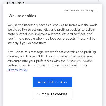
コミュニティ
Continue without accepting
StreamYard：
We use cookies
We use the necessary technical cookies to make our site work.
参加する
We'd also like to set analytics and profiling cookies to deliver
more relevant ads, improve our products and services, and
オン
X
reach more people who may love our products. These will be
Facebook
YouTube
ライ
(Twitter)
新しいタブで開く
新し
新しいタブで開く
set only if you accept them.
ンセ
ミナ
If you close this message, we won’t set analytics and profiling
ー
cookies, and this won’t limit your browsing experience. You
can customize your preferences with the
Customize cookies
Instagram
LinkedIn
新しいタブで開く
新しいタブで開く
button below. For more information, have a look at our
Privacy Policy
Accept all cookies
利用規約
プラットフォーム利用規約
新しいタブで開く
新しいタブで開く
Customize cookies
個人情報保護方針
クッキーポリシー
新しいタブで開く
新しいタブで開く
クッキーの設定
ヘルプセンター
日本語