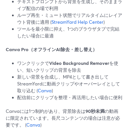
テキストプロンプトから背景を生成し、そのままラ
イブ配信の場で利用
ループ再生・ミュート状態でリアルタイムにレイア
ウト背後に適用 (
StreamYard Help Center
)
ツールを最小限に抑え、1つのブラウザタブで完結
したい場合に最適
Canva Pro（オフラインAI除去・差し替え）
ワンクリックで
Video Background Remover
を使
い、短いクリップの背景を除去
新しい背景を合成し、MP4として書き出して
StreamYardに動画クリップやオーバーレイとして
取り込む (
Canva
)
配信前にクリップを整理・再活用したい場合に便利
Canvaには1つ制約があり、背景除去は
90秒未満
の動画
に限定されています。長尺コンテンツの場合は注意が必
要です。 (
Canva
)