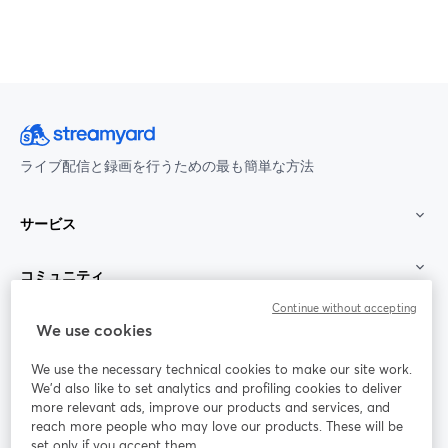
ライブ配信と録画を行うための最も簡単な方法
サービス
コミュニティ
Continue without accepting
StreamYard：
We use cookies
We use the necessary technical cookies to make our site work.
参加する
We'd also like to set analytics and profiling cookies to deliver
more relevant ads, improve our products and services, and
オン
X
reach more people who may love our products. These will be
Facebook
YouTube
ライ
(Twitter)
新しいタブで開く
新し
新しいタブで開く
set only if you accept them.