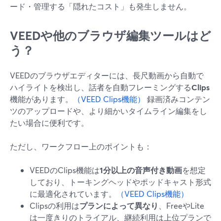
ード・管理する「隠れたコスト」も発生しません。
VEEDや他のブラウザ編集ツールはど
う？
VEEDのブラウザエディターには、長尺動画から自動で
ハイライトを検出し、話者を自動フレーミングする
Clips
機能があります。
（VEED Clips機能）
録画済みコンテン
ツのアップロードや、より細かいタイムライン編集をし
たい場合に便利です。
ただし、ワークフロー上のポイントも：
VEEDのClips機能は
1分以上の音声付き動画
を想定
しており、トーキングヘッドやポッドキャスト形式
に最適化されています。
（VEED Clips機能）
Clipsの利用は
プランによって異なり
、FreeやLite
は一度きりのトライアル、継続利用は上位プランで