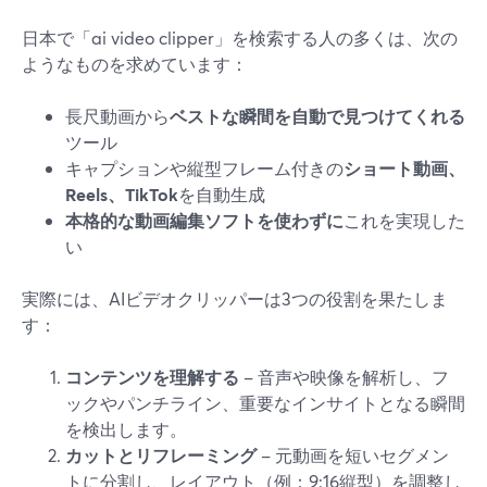
日本で「ai video clipper」を検索する人の多くは、次の
ようなものを求めています：
長尺動画から
ベストな瞬間を自動で見つけてくれる
ツール
キャプションや縦型フレーム付きの
ショート動画、
Reels、TikTok
を自動生成
本格的な動画編集ソフトを使わずに
これを実現した
い
実際には、AIビデオクリッパーは3つの役割を果たしま
す：
コンテンツを理解する
– 音声や映像を解析し、フ
ックやパンチライン、重要なインサイトとなる瞬間
を検出します。
カットとリフレーミング
– 元動画を短いセグメン
トに分割し、レイアウト（例：9:16縦型）を調整し