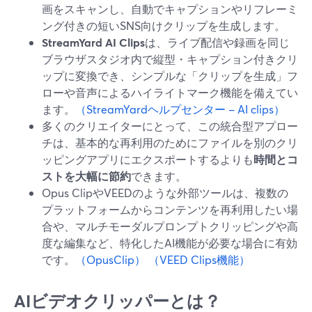
画をスキャンし、自動でキャプションやリフレーミ
ング付きの短いSNS向けクリップを生成します。
StreamYard AI Clips
は、ライブ配信や録画を同じ
ブラウザスタジオ内で縦型・キャプション付きクリ
ップに変換でき、シンプルな「クリップを生成」フ
ローや音声によるハイライトマーク機能を備えてい
ます。
（StreamYardヘルプセンター – AI clips）
多くのクリエイターにとって、この統合型アプロー
チは、基本的な再利用のためにファイルを別のクリ
ッピングアプリにエクスポートするよりも
時間とコ
ストを大幅に節約
できます。
Opus ClipやVEEDのような外部ツールは、複数の
プラットフォームからコンテンツを再利用したい場
合や、マルチモーダルプロンプトクリッピングや高
度な編集など、特化したAI機能が必要な場合に有効
です。
（OpusClip）
（VEED Clips機能）
AIビデオクリッパーとは？