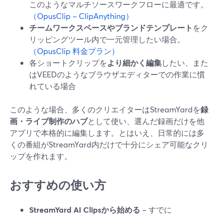
このようなマルチソースワークフローに最適です。
（OpusClip – ClipAnything）
チームワークスペースやブランドテンプレート
をク
リッピングツール内で一元管理したい場合。
（OpusClip 料金プラン）
各ショートクリップを
より細かく編集
したい、また
はVEEDのようなブラウザエディターでの作業に慣
れている場合
このような場合、多くのクリエイターはStreamYardを
録
画・ライブ制作のハブ
として使い、選んだ録画だけを他
アプリで本格的に編集します。とはいえ、日常的には多
くの番組がStreamYard内だけで十分にシェア可能なクリ
ップを作れます。
おすすめの使い方
StreamYard AI Clipsから始める
– すでに