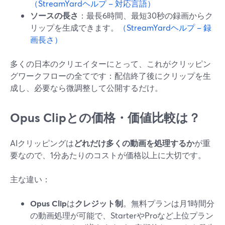
（StreamYardヘルプ – 対応言語）
ソースの長さ
：最長6時間、最短30秒の録画からク
リップを生成できます。
（StreamYardヘルプ – 録
画長さ）
多くの日本のクリエイターにとって、これがクリッピン
グワークフローの全てです：配信終了後にクリップを生
成し、必要なら微調整して公開するだけ。
Opus Clipとの価格・価値比較は？
AIクリッピングは
どれだけ多くの動画を処理するか
が重
要なので、1分あたりのコストが価格以上に大切です。
主な違い：
Opus Clip
は
クレジット制
。無料プランは月1時間分
の動画処理が可能で、StarterやProなど上位プラン