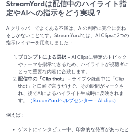
StreamYardは配信中のハイライト指
定やAIへの指示をどう実現？
AIクリッパーでよくある不満は、AIの判断に完全に委ね
るしかないことです。StreamYardでは、AI Clipsに2つの
指示レイヤーを用意しました：
プロンプトによる選択
– AI Clipsに特定のトピック
やテーマを指示できるため、ハイライトが視聴者に
とって重要な内容に合致します。
配信中の「Clip that」
– ライブや録画中に「Clip
that」と口頭で言うだけで、その瞬間がマークさ
れ、後でAIによるハイライト生成時に反映されま
す。
（StreamYardヘルプセンター – AI clips）
例えば：
ゲストにインタビュー中、印象的な発言があったと