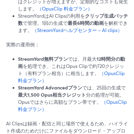
はクレジットが増えますが、定期的なコストも発生
します。
（OpusClip 料金プラン）
StreamYardはAI Clipsの利用を
クリップ生成バッチ
数
で管理。1回の生成で
最長6時間の動画
を解析でき
ます。
（StreamYardヘルプセンター – AI clips）
実際の運用例：
StreamYard無料プラン
では、月最大
12時間分の動
画
を処理でき、これはOpus Clipで約720クレジッ
ト（有料プラン相当）に相当します。
（OpusClip
料金プラン）
StreamYard Advancedプラン
では、25回の生成で
最大1,500 Opus相当クレジット
分の処理が可能。
Opusではさらに高額なプラン帯です。
（OpusClip
料金プラン）
AI Clipsは録画・配信と同じ場所で使えるため、ハイライ
ト作成のためだけにファイルをダウンロード・アップロ