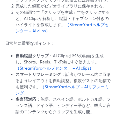
完成した録画がビデオライブラリに保存される。
その録画で**「クリップを生成」**をクリックする
と、AI Clipsが解析し、縦型・キャプション付きの
ハイライトを作成します。
（StreamYardヘルプセ
ンター – AI clips）
日常的に重要なポイント：
自動縦型クリップ
：AI Clipsは9:16の動画を生成
し、Shorts、Reels、TikTokにすぐ使えます。
（StreamYardヘルプセンター – AI clips）
スマートリフレーミング
：話者がフレーム内に収ま
るようレイアウトを自動調整。複数ゲストの配信で
も便利です。
（StreamYardヘルプ – AIリフレーミ
ング）
多言語対応
：英語、スペイン語、ポルトガル語、フ
ランス語、ドイツ語、ヒンディー語など、幅広い言
語のコンテンツからクリップを生成可能。