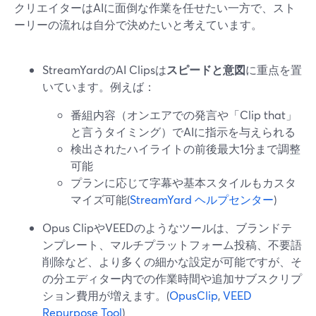
クリエイターはAIに面倒な作業を任せたい一方で、スト
ーリーの流れは自分で決めたいと考えています。
StreamYardのAI Clipsは
スピードと意図
に重点を置
いています。例えば：
番組内容（オンエアでの発言や「Clip that」
と言うタイミング）でAIに指示を与えられる
検出されたハイライトの前後最大1分まで調整
可能
プランに応じて字幕や基本スタイルもカスタ
マイズ可能(
StreamYard ヘルプセンター
)
Opus ClipやVEEDのようなツールは、ブランドテ
ンプレート、マルチプラットフォーム投稿、不要語
削除など、より多くの細かな設定が可能ですが、そ
の分エディター内での作業時間や追加サブスクリプ
ション費用が増えます。(
OpusClip
,
VEED
Repurpose Tool
)