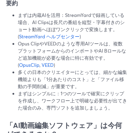
要約
まずは内蔵AIを活用：StreamYardで録画している
場合、AI Clipsは長尺の番組を縦型・字幕付きのシ
ョート動画へほぼワンクリックで変換します。
(
StreamYard ヘルプセンター
)
Opus ClipやVEEDのような専用AIツールは、複数
プラットフォームからのインポートやAI Bロールな
ど追加機能が必要な場合に特に有効です。
(
OpusClip
,
VEED
)
多くの日本のクリエイターにとっては、細かな編集
機能よりも「1分あたりのコスト」と「ファイル移
動の手間削減」が重要です。
まずはシンプルに：1つのツールで確実にクリップ
を作成し、ワークフロー上で明確な必要性が出てき
た場合のみ、専門ソフトを追加しましょう。
「AI動画編集ソフトウェア」は今何