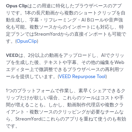
Opus Clip
はこの用途に特化したブラウザベースのアプ
リです。1本の長尺動画から複数のショートクリップを自
動生成し、字幕・リフレーミング・AI Bロールや音声強
化も可能。複数ソースからのインポートにも対応し、特
定プランではStreamYardからの直接インポートも可能で
す。(
OpusClip
)
VEED
は、2分以上の動画をアップロードし、AIでクリッ
プを生成した後、テキストや字幕、その他の編集をWeb
エディター上で微調整できるブラウザベースの再利用ツ
ールを提供しています。(
VEED Repurpose Tool
)
1つのプラットフォームで作業し、素早くシェアできるク
リップだけが欲しい場合、これらのツールはコストや手
間が増えることも。しかし、動画制作代理店や複数クラ
イアント・複数ソースのクリッピングが必要なチームな
ら、StreamYardにこれらのアプリを重ねて使うのも有効
です。