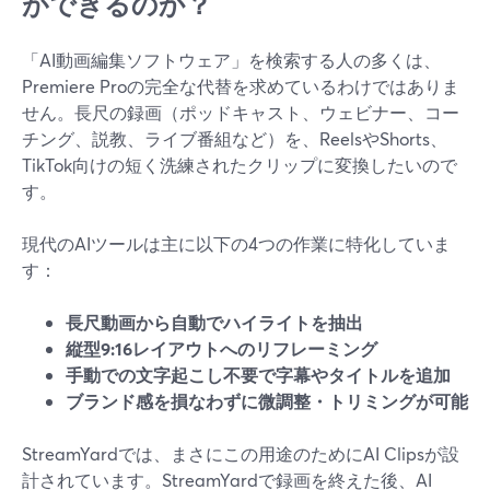
ができるのか？
「AI動画編集ソフトウェア」を検索する人の多くは、
Premiere Proの完全な代替を求めているわけではありま
せん。長尺の録画（ポッドキャスト、ウェビナー、コー
チング、説教、ライブ番組など）を、ReelsやShorts、
TikTok向けの短く洗練されたクリップに変換したいので
す。
現代のAIツールは主に以下の4つの作業に特化していま
す：
長尺動画から自動でハイライトを抽出
縦型9:16レイアウトへのリフレーミング
手動での文字起こし不要で字幕やタイトルを追加
ブランド感を損なわずに微調整・トリミングが可能
StreamYardでは、まさにこの用途のためにAI Clipsが設
計されています。StreamYardで録画を終えた後、AI