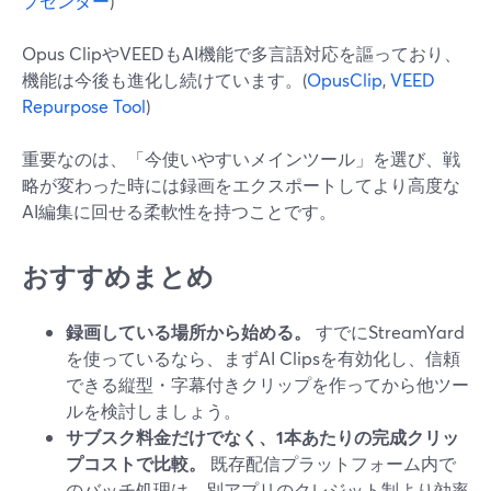
プセンター
)
Opus ClipやVEEDもAI機能で多言語対応を謳っており、
機能は今後も進化し続けています。(
OpusClip
,
VEED
Repurpose Tool
)
重要なのは、「今使いやすいメインツール」を選び、戦
略が変わった時には録画をエクスポートしてより高度な
AI編集に回せる柔軟性を持つことです。
おすすめまとめ
録画している場所から始める。
すでにStreamYard
を使っているなら、まずAI Clipsを有効化し、信頼
できる縦型・字幕付きクリップを作ってから他ツー
ルを検討しましょう。
サブスク料金だけでなく、1本あたりの完成クリッ
プコストで比較。
既存配信プラットフォーム内で
のバッチ処理は、別アプリのクレジット制より効率