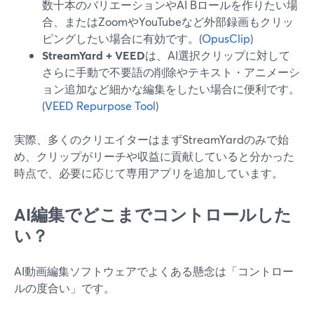
数十本のバリエーションやAI Bロールを作りたい場
合、またはZoomやYouTubeなど外部録画もクリッ
ピングしたい場合に有効です。(
OpusClip
)
StreamYard + VEED
は、AI選択クリップに対して
さらに手動で不要語の削除やテキスト・アニメーシ
ョン追加など細かな編集をしたい場合に便利です。
(
VEED Repurpose Tool
)
実際、多くのクリエイターはまずStreamYardのみで始
め、クリップがリーチや収益に貢献していると分かった
時点で、必要に応じて専用アプリを追加しています。
AI編集でどこまでコントロールした
い？
AI動画編集ソフトウェアでよくある懸念は「コントロー
ルの度合い」です。