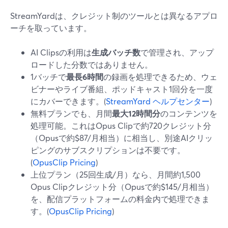
StreamYardは、クレジット制のツールとは異なるアプロ
ーチを取っています。
AI Clipsの利用は
生成バッチ数
で管理され、アップ
ロードした分数ではありません。
1バッチで
最長6時間
の録画を処理できるため、ウェ
ビナーやライブ番組、ポッドキャスト1回分を一度
にカバーできます。(
StreamYard ヘルプセンター
)
無料プランでも、月間
最大12時間分
のコンテンツを
処理可能。これはOpus Clipで約720クレジット分
（Opusで約$87/月相当）に相当し、別途AIクリッ
ピングのサブスクリプションは不要です。
(
OpusClip Pricing
)
上位プラン（25回生成/月）なら、月間約1,500
Opus Clipクレジット分（Opusで約$145/月相当）
を、配信プラットフォームの料金内で処理できま
す。(
OpusClip Pricing
)