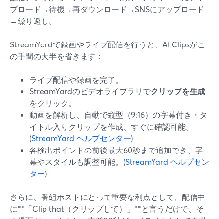
プロード→待機→再ダウンロード→SNSにアップロード
→繰り返し。
StreamYardで録画やライブ配信を行うと、AI Clipsがこ
の手間の大半を省きます：
ライブ配信や録画を完了。
StreamYardのビデオライブラリで
クリップを生成
をクリック。
動画を解析し、自動で縦型（9:16）の字幕付き・タ
イトル入りクリップを作成、すぐに確認可能。
(
StreamYard ヘルプセンター
)
各検出ポイントの前後最大60秒まで追加でき、字
幕やスタイルも調整可能。(
StreamYard ヘルプセン
ター
)
さらに、番組ホストにとって重要な利点として、配信中
に**「Clip that（クリップして）」**と言うだけで、そ