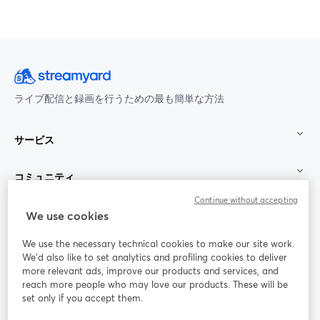
ライブ配信と録画を行うための最も簡単な方法
サービス
コミュニティ
Continue without accepting
StreamYard：
We use cookies
We use the necessary technical cookies to make our site work.
参加する
We'd also like to set analytics and profiling cookies to deliver
more relevant ads, improve our products and services, and
オン
X
reach more people who may love our products. These will be
Facebook
YouTube
ライ
(Twitter)
新しいタブで開く
新し
新しいタブで開く
set only if you accept them.
ンセ