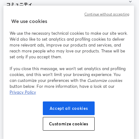
コミュニティ
Continue without accepting
StreamYard：
We use cookies
We use the necessary technical cookies to make our site work.
参加する
We'd also like to set analytics and profiling cookies to deliver
more relevant ads, improve our products and services, and
オン
X
reach more people who may love our products. These will be
Facebook
YouTube
ライ
(Twitter)
新しいタブで開く
新し
新しいタブで開く
set only if you accept them.
ンセ
ミナ
If you close this message, we won’t set analytics and profiling
ー
cookies, and this won’t limit your browsing experience. You
can customize your preferences with the
Customize cookies
Instagram
LinkedIn
新しいタブで開く
新しいタブで開く
button below. For more information, have a look at our
Privacy Policy
Accept all cookies
利用規約
プラットフォーム利用規約
新しいタブで開く
新しいタブで開く
Customize cookies
個人情報保護方針
クッキーポリシー
新しいタブで開く
新しいタブで開く
クッキーの設定
ヘルプセンター
日本語