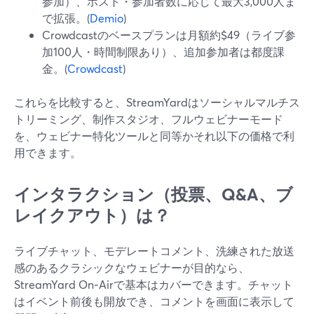
参加）、ホスト・参加者数に応じて最大3,000人ま
で拡張。(
Demio
)
Crowdcastのベースプランは月額約$49（ライブ参
加100人・時間制限あり）、追加参加者は都度課
金。(
Crowdcast
)
これらを比較すると、StreamYardはソーシャルマルチス
トリーミング、制作スタジオ、フルウェビナーモード
を、ウェビナー特化ツールと同等かそれ以下の価格で利
用できます。
インタラクション（投票、Q&A、ブ
レイクアウト）は？
ライブチャット、モデレートコメント、洗練された放送
感のあるクラシックなウェビナーが目的なら、
StreamYard On‑Airで基本はカバーできます。チャット
はイベント前後も開放でき、コメントを画面に表示して