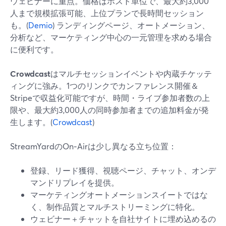
ウェビナーに重点。価格はホスト単位で、最大約3,000
人まで規模拡張可能、上位プランで長時間セッション
も。(
Demio
) ランディングページ、オートメーション、
分析など、マーケティング中心の一元管理を求める場合
に便利です。
Crowdcast
はマルチセッションイベントや内蔵チケッテ
ィングに強み。1つのリンクでカンファレンス開催＆
Stripeで収益化可能ですが、時間・ライブ参加者数の上
限や、最大約3,000人の同時参加者までの追加料金が発
生します。(
Crowdcast
)
StreamYardのOn‑Airは少し異なる立ち位置：
登録、リード獲得、視聴ページ、チャット、オンデ
マンドリプレイを提供。
マーケティングオートメーションスイートではな
く、制作品質とマルチストリーミングに特化。
ウェビナー＋チャットを自社サイトに埋め込めるの