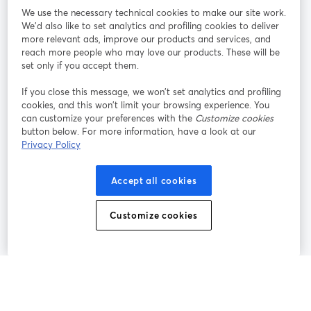
We use the necessary technical cookies to make our site work.
参加する
We'd also like to set analytics and profiling cookies to deliver
more relevant ads, improve our products and services, and
オン
X
reach more people who may love our products. These will be
Facebook
YouTube
ライ
(Twitter)
新しいタブで開く
新し
新しいタブで開く
set only if you accept them.
ンセ
ミナ
If you close this message, we won’t set analytics and profiling
ー
cookies, and this won’t limit your browsing experience. You
can customize your preferences with the
Customize cookies
Instagram
LinkedIn
新しいタブで開く
新しいタブで開く
button below. For more information, have a look at our
Privacy Policy
Accept all cookies
利用規約
プラットフォーム利用規約
新しいタブで開く
新しいタブで開く
Customize cookies
個人情報保護方針
クッキーポリシー
新しいタブで開く
新しいタブで開く
クッキーの設定
ヘルプセンター
日本語
新しいタブで開く
©
2026
Bending Spoons US Inc.