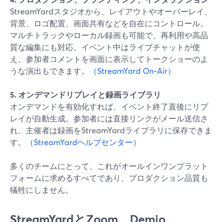
StreamYardスタジオから、レイアウトやオーバーレイ、
背景、ロゴ配置、画面共有などを自在にコントロール。
マルチトラックやローカル録画も可能で、再利用や高品
質な編集にも対応。イベント中はライブチャットが使
え、参加者コメントを画面に表示してトークショーのよ
うな演出もできます。
（StreamYard On‑Air）
5. オンデマンドリプレイと録画ライブラリ
オンデマンドを有効化すれば、イベント終了直後にリプ
レイが自動生成。参加者には直接リンクがメール送信さ
れ、主催者は録画をStreamYardライブラリに保存できま
す。
（StreamYardヘルプセンター）
多くのチームにとって、これがオールインワンプラット
フォームに求めるすべてであり、プロダクション品質も
犠牲にしません。
StreamYardとZoom、Demio、