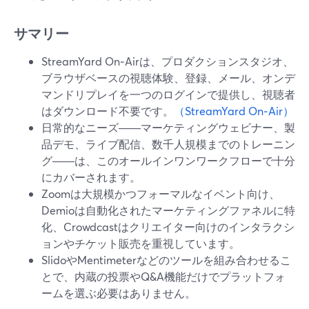
サマリー
StreamYard On‑Airは、プロダクションスタジオ、
ブラウザベースの視聴体験、登録、メール、オンデ
マンドリプレイを一つのログインで提供し、視聴者
はダウンロード不要です。
（StreamYard On‑Air）
日常的なニーズ――マーケティングウェビナー、製
品デモ、ライブ配信、数千人規模までのトレーニン
グ――は、このオールインワンワークフローで十分
にカバーされます。
Zoomは大規模かつフォーマルなイベント向け、
Demioは自動化されたマーケティングファネルに特
化、Crowdcastはクリエイター向けのインタラクシ
ョンやチケット販売を重視しています。
SlidoやMentimeterなどのツールを組み合わせるこ
とで、内蔵の投票やQ&A機能だけでプラットフォ
ームを選ぶ必要はありません。