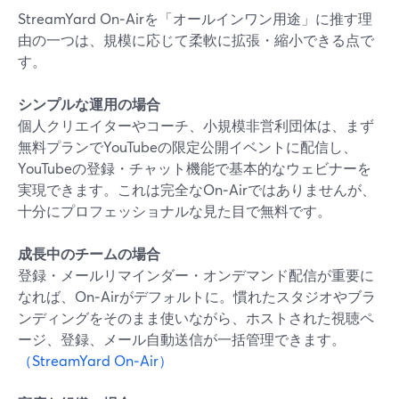
StreamYard On‑Airを「オールインワン用途」に推す理
由の一つは、規模に応じて柔軟に拡張・縮小できる点で
す。
シンプルな運用の場合
個人クリエイターやコーチ、小規模非営利団体は、まず
無料プランでYouTubeの限定公開イベントに配信し、
YouTubeの登録・チャット機能で基本的なウェビナーを
実現できます。これは完全なOn‑Airではありませんが、
十分にプロフェッショナルな見た目で無料です。
成長中のチームの場合
登録・メールリマインダー・オンデマンド配信が重要に
なれば、On‑Airがデフォルトに。慣れたスタジオやブラ
ンディングをそのまま使いながら、ホストされた視聴ペ
ージ、登録、メール自動送信が一括管理できます。
（StreamYard On‑Air）