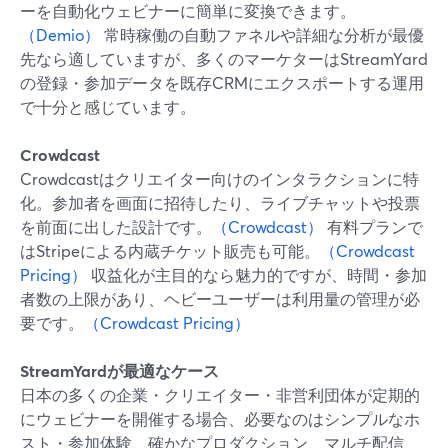
ーを自動化ウェビナーに簡単に変換できます。
（Demio）
常時稼働の自動ファネルや詳細な分析が最優
先なら適していますが、多くのマーケターはStreamYard
の登録・参加データを既存CRMにエクスポートする運用
で十分と感じています。
Crowdcast
Crowdcastはクリエイター向けのインタラクションに特
化。参加者を画面に招待したり、ライブチャットや投票
を前面に出した設計です。
（Crowdcast）
有料プランで
はStripeによる内蔵チケット販売も可能。
（Crowdcast
Pricing）
収益化が主目的なら魅力的ですが、時間・参加
者数の上限があり、ヘビーユーザーは利用量の管理が必
要です。
（Crowdcast Pricing）
StreamYardが最適なケース
日本の多くの企業・クリエイター・非営利団体が定期的
にウェビナーを開催する場合、必要なのはシンプルなホ
スト・参加体験、確かなプロダクション、マルチ配信、