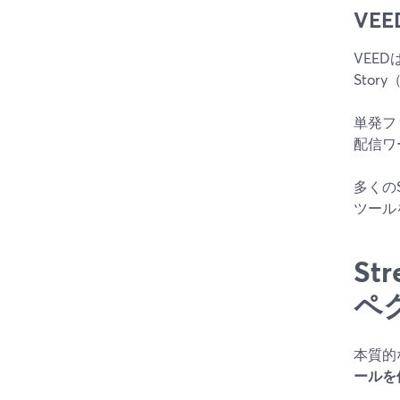
VE
VEE
Stor
単発フ
配信ワ
多くの
ツール
St
ペ
本質的
ールを