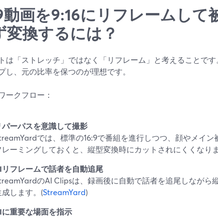
6:9動画を9:16にリフレームし
ず変換するには？
トは「ストレッチ」ではなく「リフレーム」と考えることです
プし、元の比率を保つのが理想です。
ワークフロー：
リパーパスを意識して撮影
StreamYardでは、標準の16:9で番組を進行しつつ、顔やメ
フレーミングしておくと、縦型変換時にカットされにくくなり
AIリフレームで話者を自動追尾
StreamYardのAI Clipsは、録画後に自動で話者を追尾しなが
生成します。(
StreamYard
)
AIに重要な場面を指示