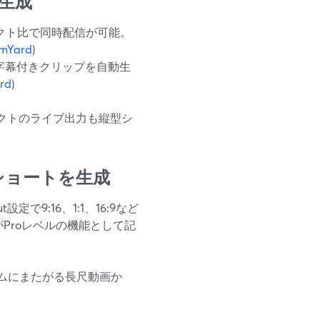
括生成
クト比で同時配信が可能。
amYard
)
6字幕付きクリップを自動生
rd
)
スペクトのライブ出力も縦型シ
トショートを生成
定で9:16、1:1、16:9など
Proレベルの機能として記
ォームにまたがる長尺動画か