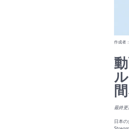
作成者
動
ル
間
最終更新
日本の
Strea