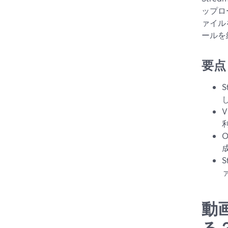
ップロ
ァイル
ールを
要点
動
る