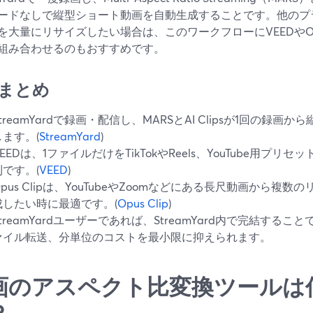
ードなしで縦型ショート動画を自動生成することです。他のプ
を大量にリサイズしたい場合は、このワークフローにVEEDやOpu
組み合わせるのもおすすめです。
まとめ
StreamYardで録画・配信し、MARSとAI Clipsが1回の録画
します。(
StreamYard
)
VEEDは、1ファイルだけをTikTokやReels、YouTube用プ
利です。(
VEED
)
Opus Clipは、YouTubeやZoomなどにある長尺動画から複
成したい時に最適です。(
Opus Clip
)
StreamYardユーザーであれば、StreamYard内で完結する
ァイル転送、分単位のコストを最小限に抑えられます。
画のアスペクト比変換ツールは
？