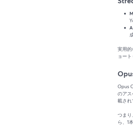
St
A
実用的
ョート
Op
Opus
のアス
載され
つまり
ら、1