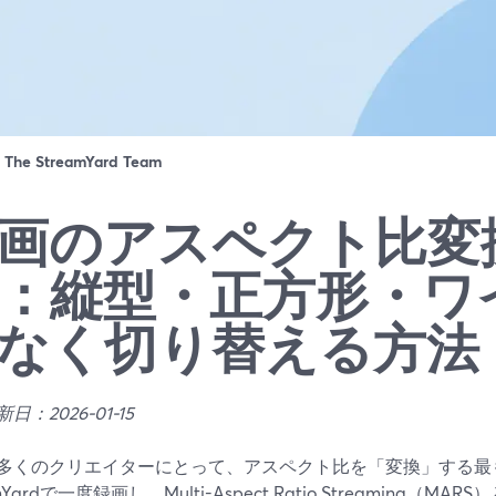
：
The StreamYard Team
画のアスペクト比変
：縦型・正方形・ワ
なく切り替える方法
日：2026-01-15
多くのクリエイターにとって、アスペクト比を「変換」する最
mYardで一度録画し、Multi-Aspect Ratio Streaming（MA