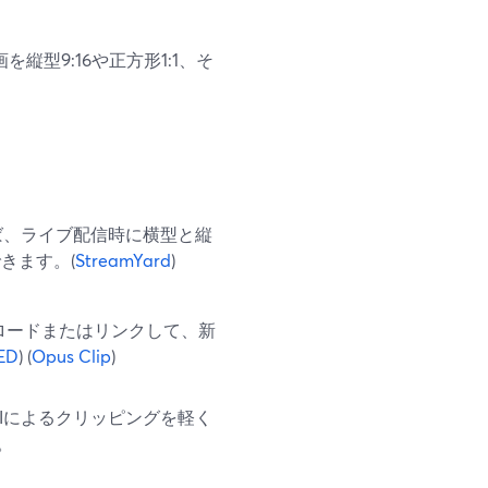
縦型9:16や正方形1:1、そ
RS）を使えば、ライブ配信時に横型と縦
きます。(
StreamYard
)
ップロードまたはリンクして、新
ED
) (
Opus Clip
)
AIによるクリッピングを軽く
。