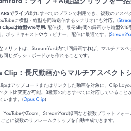
reamYard：ライブ＋AI縦型クリップを一
MARSでライブ出力:
すべてのプランで利用でき、複数のアスペ
YouTubeに横型・縦型を同時送信するシナリオにも対応。(
Stre
I Clipsは縦型9:16専用:
配信後、最長6時間の録画から縦型9:1
成。ポッドキャストやウェビナー、配信に最適です。(
StreamYa
なメリットは、StreamYard内で1回録画すれば、マルチア
も同じダッシュボードから作れることです。
us Clip：長尺動画からマルチアスペク
 Clipはアップロードまたはリンクした動画を対象に、Clip Layout設
ペクト比変更が可能。3種類の向きすべてに対応していることが
ています。(
Opus Clip
)
、YouTubeやZoom、StreamYard録画など複数プラットフ
本ごとに複数のリフレームクリップを自動生成できます。