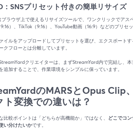
ED：SNSプリセット付きの簡単リサイズ
Dはブラウザ上で使えるリサイズツールで、ワンクリックでアスペクト
y（9:16）、TikTok（9:16）、YouTube動画（16:9）などのプ
ァイルをアップロードしてプリセットを選び、エクスポートす
ークフローとは分離しています。
StreamYardクリエイターは、まずStreamYard内で完結
を追加することで、作業環境をシンプルに保っています。
reamYardのMARSとOpus Cl
クト変換での違いは？
な比較ポイントは「どちらが高機能か」ではなく、
どこでコン
使い分けたいか
です。