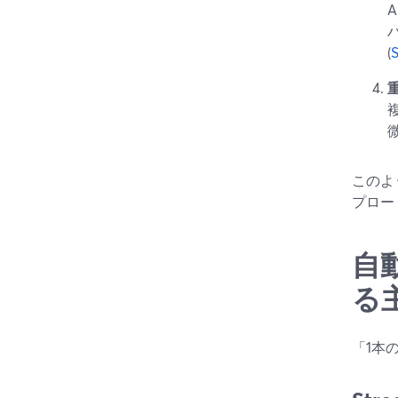
(
このよ
プロー
自
る
「1本