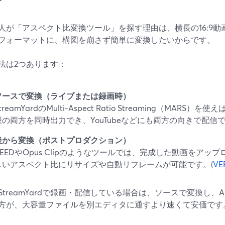
人が「アスペクト比変換ツール」を探す理由は、横長の16:9動画を
フォーマットに、構図を崩さず簡単に変換したいからです。
法は2つあります：
ソースで変換（ライブまたは録画時）
treamYardのMulti-Aspect Ratio Streaming（MA
型の両方を同時出力でき、YouTubeなどにも両方の向きで配信で
後から変換（ポストプロダクション）
VEEDやOpus Clipのようなツールでは、完成した動画をア
しいアスペクト比にリサイズや自動リフレームが可能です。(
VE
StreamYardで録画・配信している場合は、ソースで変換し、
方が、大容量ファイルを別エディタに通すより速くて安価です