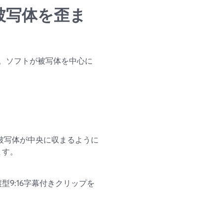
て被写体を歪ま
。ソフトが被写体を中心に
イン被写体が中央に収まるように
ます。
ら縦型9:16字幕付きクリップを