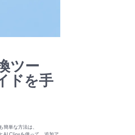
換ツー
イドを手
も簡単な方法は、
RS）とAI Clipsを使って、追加ア