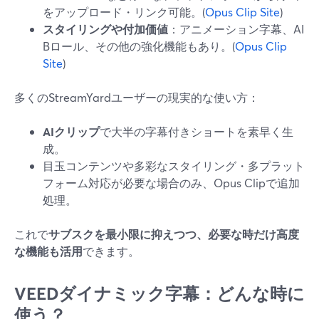
をアップロード・リンク可能。(
Opus Clip Site
)
スタイリングや付加価値
：アニメーション字幕、AI
Bロール、その他の強化機能もあり。(
Opus Clip
Site
)
多くのStreamYardユーザーの現実的な使い方：
AIクリップ
で大半の字幕付きショートを素早く生
成。
目玉コンテンツや多彩なスタイリング・多プラット
フォーム対応が必要な場合のみ、Opus Clipで追加
処理。
これで
サブスクを最小限に抑えつつ、必要な時だけ高度
な機能も活用
できます。
VEEDダイナミック字幕：どんな時に
使う？