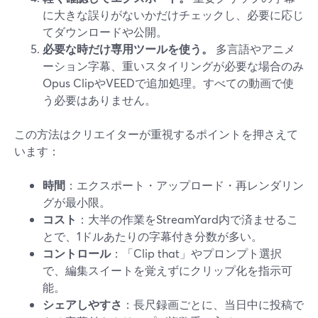
に大きな誤りがないかだけチェックし、必要に応じ
てダウンロードや公開。
必要な時だけ専用ツールを使う。
多言語やアニメ
ーション字幕、重いスタイリングが必要な場合のみ
Opus ClipやVEEDで追加処理。すべての動画で使
う必要はありません。
この方法はクリエイターが重視するポイントを押さえて
います：
時間
：エクスポート・アップロード・再レンダリン
グが最小限。
コスト
：大半の作業をStreamYard内で済ませるこ
とで、1ドルあたりの字幕付き分数が多い。
コントロール
：「Clip that」やプロンプト選択
で、編集スイートを覚えずにクリップ化を指示可
能。
シェアしやすさ
：長尺録画ごとに、当日中に投稿で