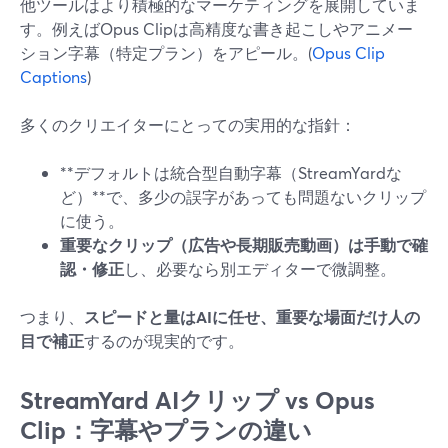
他ツールはより積極的なマーケティングを展開していま
す。例えばOpus Clipは高精度な書き起こしやアニメー
ション字幕（特定プラン）をアピール。(
Opus Clip
Captions
)
多くのクリエイターにとっての実用的な指針：
**デフォルトは統合型自動字幕（StreamYardな
ど）**で、多少の誤字があっても問題ないクリップ
に使う。
重要なクリップ（広告や長期販売動画）は手動で確
認・修正
し、必要なら別エディターで微調整。
つまり、
スピードと量はAIに任せ、重要な場面だけ人の
目で補正
するのが現実的です。
StreamYard AIクリップ vs Opus
Clip：字幕やプランの違い