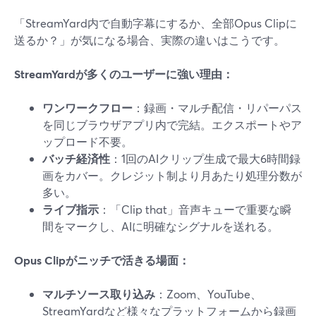
「StreamYard内で自動字幕にするか、全部Opus Clipに
送るか？」が気になる場合、実際の違いはこうです。
StreamYardが多くのユーザーに強い理由：
ワンワークフロー
：録画・マルチ配信・リパーパス
を同じブラウザアプリ内で完結。エクスポートやア
ップロード不要。
バッチ経済性
：1回のAIクリップ生成で最大6時間録
画をカバー。クレジット制より月あたり処理分数が
多い。
ライブ指示
：「Clip that」音声キューで重要な瞬
間をマークし、AIに明確なシグナルを送れる。
Opus Clipがニッチで活きる場面：
マルチソース取り込み
：Zoom、YouTube、
StreamYardなど様々なプラットフォームから録画