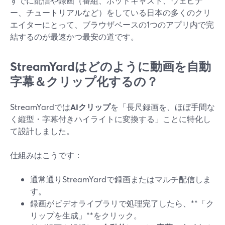
すでに配信や録画（番組、ポッドキャスト、ウェビナ
ー、チュートリアルなど）をしている日本の多くのクリ
エイターにとって、ブラウザベースの1つのアプリ内で完
結するのが最速かつ最安の道です。
StreamYardはどのように動画を自動
字幕＆クリップ化するの？
StreamYardでは
AIクリップ
を「長尺録画を、ほぼ手間な
く縦型・字幕付きハイライトに変換する」ことに特化し
て設計しました。
仕組みはこうです：
通常通りStreamYardで録画またはマルチ配信しま
す。
録画がビデオライブラリで処理完了したら、**「ク
リップを生成」**をクリック。