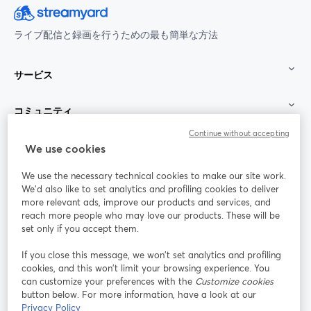
ライブ配信と録画を行うための最も簡単な方法
サービス
コミュニティ
Continue without accepting
StreamYard：
We use cookies
We use the necessary technical cookies to make our site work.
参加する
We'd also like to set analytics and profiling cookies to deliver
more relevant ads, improve our products and services, and
オン
X
reach more people who may love our products. These will be
Facebook
YouTube
ライ
(Twitter)
新しいタブで開く
新し
新しいタブで開く
set only if you accept them.
ンセ
ミナ
If you close this message, we won’t set analytics and profiling
ー
cookies, and this won’t limit your browsing experience. You
can customize your preferences with the
Customize cookies
Instagram
LinkedIn
新しいタブで開く
新しいタブで開く
button below. For more information, have a look at our
Privacy Policy