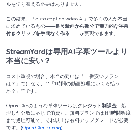
ルを切り替える必要はありません。
この結果、「auto caption video AI」で多くの人が本当
に求めているもの――
長尺録画から数分で魅力的な字幕
付きクリップを手間なく作る
――が実現できます。
StreamYardは専用AI字幕ツールより
本当に安い？
コスト重視の場合、本当の問いは「一番安いプラン
は？」ではなく、**「1時間の動画処理にいくら払う
か？」**です。
Opus Clipのような単体ツールは
クレジット制課金
（処
理した分数に応じて消費）。無料プランでは
月1時間程度
まで処理可能で、それ以上は有料アップグレードが必要
です。(
Opus Clip Pricing
)