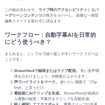
この組み合わせで、
ライブ時のアクセシビリティ
と
エバ
ーグリーンコンテンツ
の両方をカバーし、高価な一体型
編集スイートを使わずに済みます。
ワークフロー：自動字幕AIを日常的
にどう使うべき？
まとめると、シンプルで繰り返しやすいワークフローは
こうです：
StreamYardで録画またはライブ配信。
良い音声環
境を心がけましょう。AI精度が上がります。
声でハイライトをマーク。
使いたい場面で「Clip
that」と言うだけ。
番組後にAIクリップを生成。
StreamYardが録画か
ら複数の縦型・字幕付きクリップを自動生成。
軽く確認してエクスポート。
重要クリップの字幕