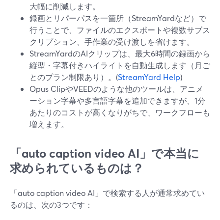
大幅に削減します。
録画とリパーパスを一箇所（StreamYardなど）で
行うことで、ファイルのエクスポートや複数サブス
クリプション、手作業の受け渡しを省けます。
StreamYardのAIクリップは、最大6時間の録画から
縦型・字幕付きハイライトを自動生成します（月ご
とのプラン制限あり）。(
StreamYard Help
)
Opus ClipやVEEDのような他のツールは、アニメ
ーション字幕や多言語字幕を追加できますが、1分
あたりのコストが高くなりがちで、ワークフローも
増えます。
「auto caption video AI」で本当に
求められているものは？
「auto caption video AI」で検索する人が通常求めてい
るのは、次の3つです：