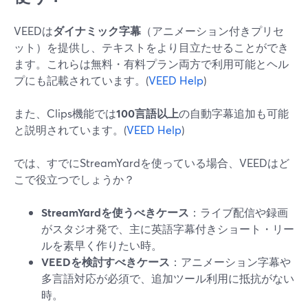
VEEDは
ダイナミック字幕
（アニメーション付きプリセ
ット）を提供し、テキストをより目立たせることができ
ます。これらは無料・有料プラン両方で利用可能とヘル
プにも記載されています。(
VEED Help
)
また、Clips機能では
100言語以上
の自動字幕追加も可能
と説明されています。(
VEED Help
)
では、すでにStreamYardを使っている場合、VEEDはど
こで役立つでしょうか？
StreamYardを使うべきケース
：ライブ配信や録画
がスタジオ発で、主に英語字幕付きショート・リー
ルを素早く作りたい時。
VEEDを検討すべきケース
：アニメーション字幕や
多言語対応が必須で、追加ツール利用に抵抗がない
時。