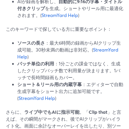
AIが録画を解析し、
自動的に9:16の字幕・タイトル
付きクリップ
を生成。ショートやリール用に最適化
されます。(
StreamYard Help
)
このキーワードで探している方に重要なポイント：
ソースの長さ
：最大6時間の録画からAIクリップ生
成可能。30秒未満の動画は非対応。(
StreamYard
Help
)
バッチ単位の利用
：1分ごとの課金ではなく、生成
したクリップバッチ数で利用量が決まります。1バ
ッチで長時間録画もカバー。
ショート＆リール用の内蔵字幕
：エディターで自動
生成字幕をショート出力に追加可能です。
(
StreamYard Help
)
さらに、
ライブ中でもAIに指示可能
。「
Clip that
」と言
えば、その瞬間がマークされ、後でAIクリップがハイラ
イト化。画面に余計なオーバーレイを出したり、別ツー