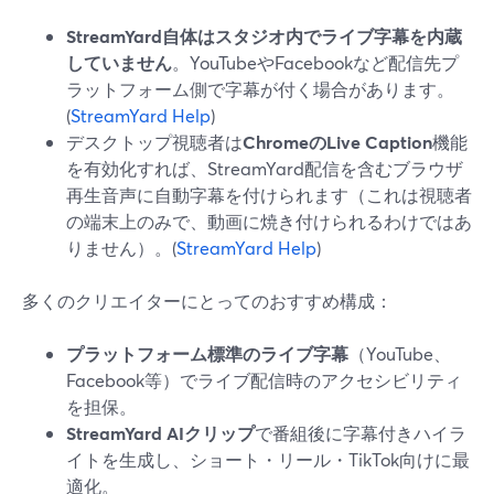
StreamYard自体はスタジオ内でライブ字幕を内蔵
していません
。YouTubeやFacebookなど配信先プ
ラットフォーム側で字幕が付く場合があります。
(
StreamYard Help
)
デスクトップ視聴者は
ChromeのLive Caption
機能
を有効化すれば、StreamYard配信を含むブラウザ
再生音声に自動字幕を付けられます（これは視聴者
の端末上のみで、動画に焼き付けられるわけではあ
りません）。(
StreamYard Help
)
多くのクリエイターにとってのおすすめ構成：
プラットフォーム標準のライブ字幕
（YouTube、
Facebook等）でライブ配信時のアクセシビリティ
を担保。
StreamYard AIクリップ
で番組後に字幕付きハイラ
イトを生成し、ショート・リール・TikTok向けに最
適化。