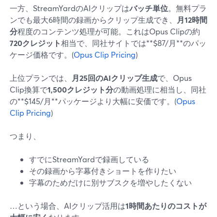
一方、StreamYardのAIクリップは
バッチ単位
。無料プラ
ンでも最大6時間の録画からクリップ生成でき、
月12時間
分
程度のコンテンツ処理が可能。これはOpus Clipの約
720クレジット
相当で、同社サイトでは**$87/月**のパッ
ケージ価格です。(
Opus Clip Pricing
)
上位プランでは、
月25回のAIクリップ生成
で、Opus
Clip換算で
1,500クレジット分
の動画処理に相当し、同社
の**$145/月**パッケージより大幅に安価です。(
Opus
Clip Pricing
)
つまり、
すでにStreamYardで録画している
その録画から字幕付きショートを作りたい
字幕のためだけに別サブスクを増やしたくない
…という場合、AIクリップ活用は
1時間あたりのコストが