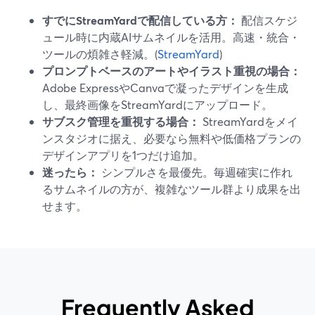
すでにStreamYardで配信している方：
配信スケジ
ュール時に内蔵AIサムネイルを活用。高速・統合・
ツールの煩雑さ軽減。(
StreamYard
)
プロンプトベースのアートやイラスト重視の場合：
Adobe ExpressやCanvaで凝ったデザインを生成
し、最終画像をStreamYardにアップロード。
サブスク管理を重視する場合：
StreamYardをメイ
ンスタジオに据え、必要なら無料や低価格プランの
デザインアプリを1つだけ追加。
迷ったら：
シンプルさを最優先。毎週確実に作れ
るサムネイルの方が、複雑なツール群より成果を出
せます。
Frequently Asked