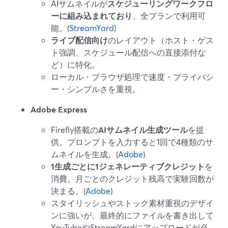
AIサムネイルが
スケジューリングワークフロ
ーに組み込まれており
、全プランで利用可
能。(
StreamYard
)
ライブ配信向け
のレイアウト（ホスト・ゲス
ト強調、スケジュール配信への直接添付な
ど）に特化。
ローカル・ブラウザ処理で速度・プライバシ
ー・シンプルさを重視。
Adobe Express
Firefly搭載の
AIサムネイル生成ツール
を提
供。プロンプトを入力すると1回で4種類のサ
ムネイルを生成。(
Adobe
)
1生成ごとに1ジェネレーティブクレジット
を
消費。月ごとのクレジット残高で実験回数が
決まる。(
Adobe
)
スタイリッシュやストック素材重視のデザイ
ンに強いが、最終的にファイルを書き出して
YouTubeやStreamYardにアップロードが必