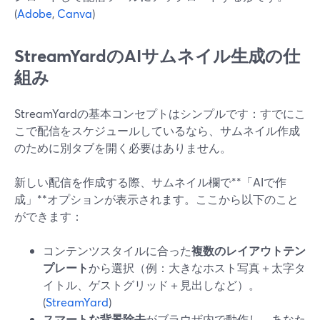
(
Adobe
,
Canva
)
StreamYardのAIサムネイル生成の仕
組み
StreamYardの基本コンセプトはシンプルです：すでにこ
こで配信をスケジュールしているなら、サムネイル作成
のために別タブを開く必要はありません。
新しい配信を作成する際、サムネイル欄で**「AIで作
成」**オプションが表示されます。ここから以下のこと
ができます：
コンテンツスタイルに合った
複数のレイアウトテン
プレート
から選択（例：大きなホスト写真＋太字タ
イトル、ゲストグリッド＋見出しなど）。
(
StreamYard
)
スマートな背景除去
がブラウザ内で動作し、あなた