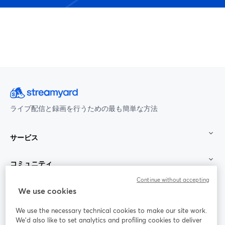
ライブ配信と録画を行うための最も簡単な方法
サービス
コミュニティ
Continue without accepting
StreamYard：
We use cookies
We use the necessary technical cookies to make our site work.
参加する
We'd also like to set analytics and profiling cookies to deliver