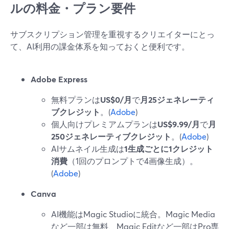
ルの料金・プラン要件
サブスクリプション管理を重視するクリエイターにとっ
て、AI利用の課金体系を知っておくと便利です。
Adobe Express
無料プランは
US$0/月
で
月25ジェネレーティ
ブクレジット
。(
Adobe
)
個人向けプレミアムプランは
US$9.99/月
で
月
250ジェネレーティブクレジット
。(
Adobe
)
AIサムネイル生成は
1生成ごとに1クレジット
消費
（1回のプロンプトで4画像生成）。
(
Adobe
)
Canva
AI機能はMagic Studioに統合。Magic Media
など一部は無料、Magic Editなど一部はPro専