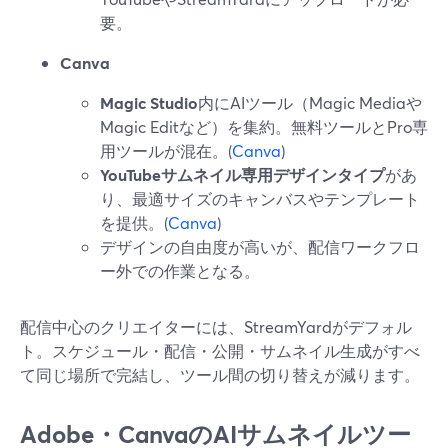
要。
Canva
Magic Studio
内にAIツール（Magic Mediaや
Magic Editなど）を集約。無料ツールとPro専
用ツールが混在。(
Canva
)
YouTubeサムネイル専用デザインタイプ
があ
り、最適サイズのキャンバスやテンプレート
を提供。(
Canva
)
デザインの自由度が高いが、配信ワークフロ
ー外での作業となる。
配信中心のクリエイターには、StreamYardがデフォル
ト。スケジュール・配信・公開・サムネイル生成がすべ
て同じ場所で完結し、ツール間の切り替えが減ります。
Adobe・CanvaのAIサムネイルツー