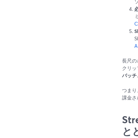
C
S
A
長尺の
クリッ
バッチ
つまり
課金さ
St
と