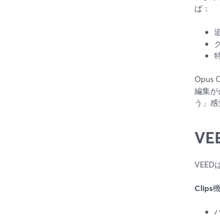
ば：
Opu
編集が
う」感
VE
VEE
Clips