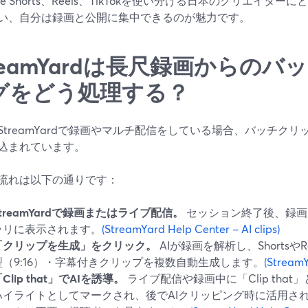
ube Shorts、Reels、TikTokを使い分ける日本のクリエイタ
い、自分は録画と公開に集中できるのが魅力です。
reamYardは長尺録画からのバ
グをどう処理する？
StreamYardで録画やマルチ配信をしている場合、バッチク
込まれています。
流れは以下の通りです：
StreamYardで録画またはライブ配信。
セッション終了後、録画
ラリに表示されます。
(StreamYard Help Center – AI clips)
「クリップを生成」をクリック。
AIが録画を解析し、Shortsや
型（9:16）・字幕付きクリップを複数自動生成します。
(StreamY
Clip that」でAIを誘導。
ライブ配信や録画中に「Clip tha
ハイライトとしてマークされ、後でAIクリッピング時に活用さ