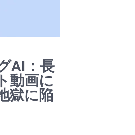
AI：長
ト動画に
地獄に陥