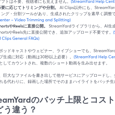
ソフトは不要、視聴者にも見えません。
(StreamYard Help Center
必要に応じてトリミングや分割。
AI Clips以外にも、Strea
ミング・分割ツールがあり、生成されたクリップを素早く調整
enter – Video Trimming and Splitting)
hortsやReelsに直接公開。
StreamYardライブラリから、A
ShortsやReels先に直接公開でき、追加アップロード不要です。
I Clips General FAQs)
ポッドキャストやウェビナー、ライブショーでも、StreamYar
プ生成に対応（動画は30秒以上必要）。
(StreamYard Help Cent
としてカウントされ、複数のショート動画を生み出せます。
、巨大なファイルを書き出して他サービスにアップロードし、
れる代わりに、録画した場所でそのままハイライトをバッチ生
reamYardのバッチ上限とコストはO
どう違う？