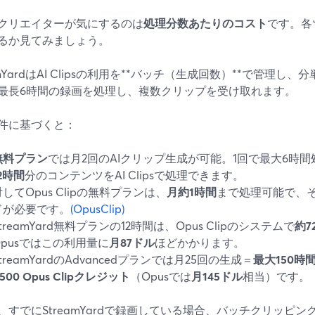
クリエイターが気にするのは
処理分数あたりのコスト
です。各
るか見てみましょう。
amYardはAI Clipsの利用を**バッチ（生成回数）**で管理
最長6時間の録画を処理し、複数クリップを受け取れます。
件に基づくと：
無料プラン
では月2回のAIクリップ生成が可能。1回で最大6時
2時間
分のコンテンツをAI Clipsで処理できます。
対してOpus Clipの無料プランは、
月約1時間
まで処理可能で、
ドが必要です。
(OpusClip)
treamYard無料プランの12時間は、Opus Clipのシステムで
約7
Opusではこの利用量に
月87ドル
ほどかかります。
treamYardのAdvancedプランでは月25回の生成＝
最大150時
,500 Opus Clipクレジット
（Opusでは
月145ドル
相当）です。
、すでにStreamYardで録画している場合、バッチクリッピングを