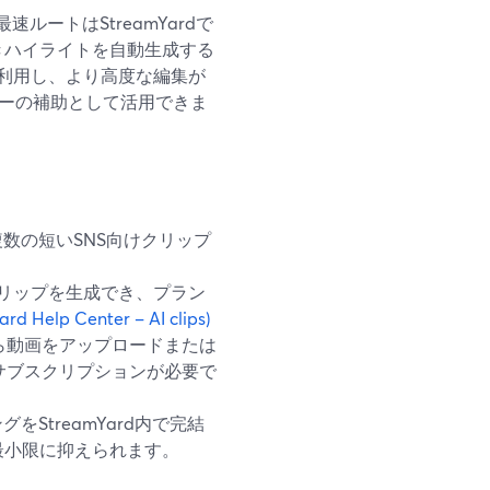
ートはStreamYardで
付きハイライトを自動生成する
利用し、より高度な編集が
フローの補助として活用できま
数の短いSNS向けクリップ
きクリップを生成でき、プラン
rd Help Center – AI clips)
スから動画をアップロードまたは
サブスクリプションが必要で
StreamYard内で完結
最小限に抑えられます。