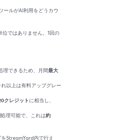
ツールがAI利用をどうカウ
し、分単位ではありません。1回の
間処理できるため、月間
最大
それ以上は有料アップグレー
20クレジット
に相当し、
間
処理可能で、これは
約
StreamYard内で行え