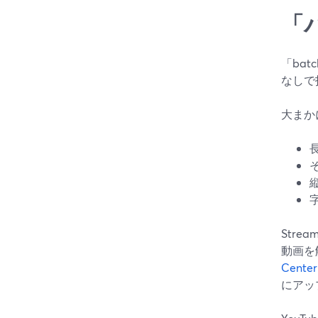
「
「bat
なしで
大まか
Str
動画を
Center 
にアッ