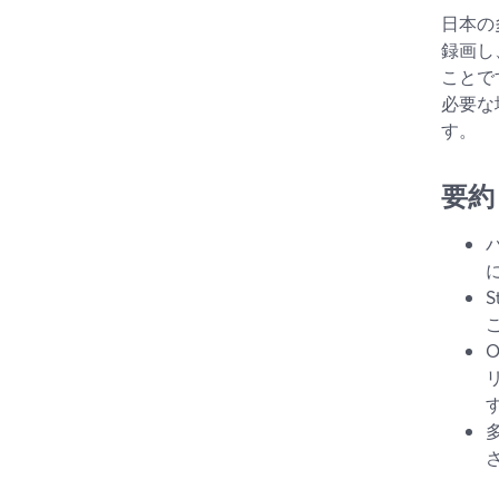
日本の
録画し
ことで
必要な
す。
要約