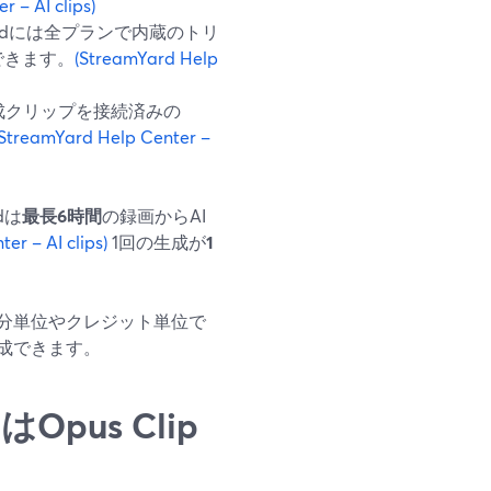
 – AI clips)
mYardには全プランで内蔵のトリ
できます。
(StreamYard Help
I生成クリップを接続済みの
(StreamYard Help Center –
dは
最長6時間
の録画からAI
er – AI clips)
1回の生成が
1
分単位やクレジット単位で
成できます。
pus Clip