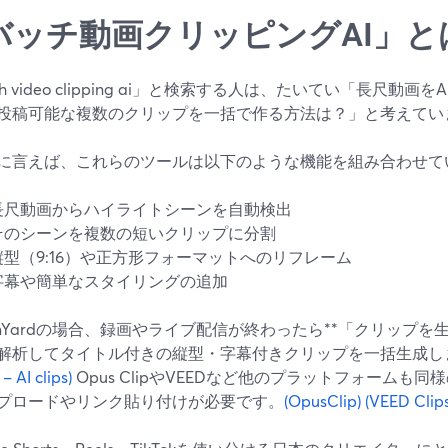
バッチ動画クリッピングAI」と
ch video clipping ai」と検索する人は、たいてい「長尺動
投稿可能な複数のクリップを一括で作る方法は？」と考えてい
に言えば、これらのツールは以下のような機能を組み合わせて
長尺動画からハイライトシーンを自動検出
そのシーンを複数の短いクリップに分割
縦型（9:16）や正方形フォーマットへのリフレーム
字幕や簡単なスタイリングの追加
eamYardの場合、録画やライブ配信が終わったら**「クリップを
解析してタイトル付きの縦型・字幕付きクリップを一括生成し
– AI clips)
Opus ClipやVEEDなど他のプラットフォームも
プロードやリンク貼り付けが必要です。
(OpusClip)
(VEED Clips