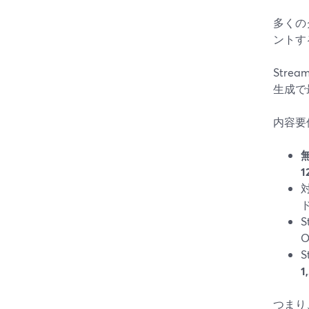
多くの
ントす
Stre
生成で
内容要
1
S
S
1
つまり