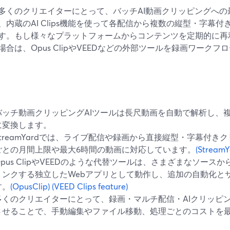
多くのクリエイターにとって、バッチAI動画クリッピングへの最速ル
、内蔵のAI Clips機能を使って各配信から複数の縦型・字幕
す。もし様々なプラットフォームからコンテンツを定期的に再
場合は、Opus ClipやVEEDなどの外部ツールを録画ワーク
バッチ動画クリッピングAIツールは長尺動画を自動で解析し、複
に変換します。
StreamYardでは、ライブ配信や録画から直接縦型・字幕付
ごとの月間上限や最大6時間の動画に対応しています。
(StreamYa
Opus ClipやVEEDのような代替ツールは、さまざまなソー
リンクする独立したWebアプリとして動作し、追加の自動化と
す。
(OpusClip)
(VEED Clips feature)
多くのクリエイターにとって、録画・マルチ配信・AIクリッピングを
させることで、手動編集やファイル移動、処理ごとのコストを