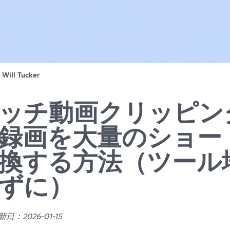
：
Will Tucker
ッチ動画クリッピング
録画を大量のショー
換する方法（ツール
ずに）
日：2026-01-15