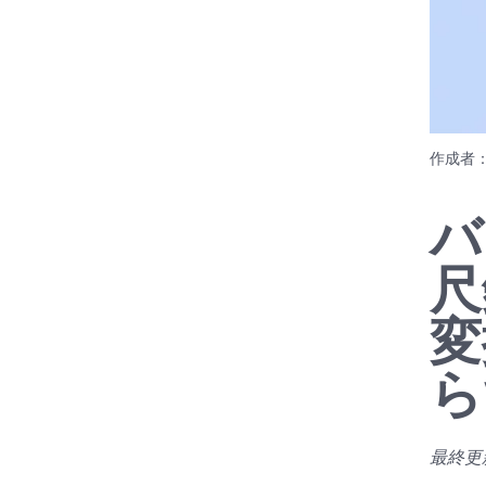
作成者
バ
尺
変
ら
最終更新