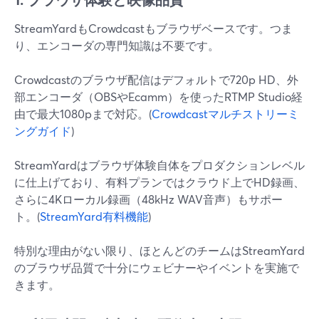
StreamYardもCrowdcastもブラウザベースです。つま
り、エンコーダの専門知識は不要です。
Crowdcastのブラウザ配信はデフォルトで720p HD、外
部エンコーダ（OBSやEcamm）を使ったRTMP Studio経
由で最大1080pまで対応。(
Crowdcastマルチストリーミ
ングガイド
)
StreamYardはブラウザ体験自体をプロダクションレベル
に仕上げており、有料プランではクラウド上でHD録画、
さらに4Kローカル録画（48kHz WAV音声）もサポー
ト。(
StreamYard有料機能
)
特別な理由がない限り、ほとんどのチームはStreamYard
のブラウザ品質で十分にウェビナーやイベントを実施で
きます。