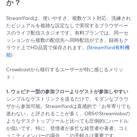
か？
StreamYardは、使いやすさ、複数ゲスト対応、洗練され
たビジュアルを複雑な設定なしで実現するブラウザベー
スのライブ配信スタジオです。有料プランでは、同一セ
ッションから複数の配信先へ同時配信ができ、録画もク
ラウド上でHD品質で保存されます。(
StreamYard有料機
能
)
Crowdcastから移行するユーザーが特に感じるメリッ
ト：
1. ウェビナー型の参加フローよりゲストが参加しやすい
シンプルなゲストリンクを送るだけで、モダンなブラウ
ザから参加可能。StreamYardは直感的で「お年寄りでも
迷わない」と評されることが多く、OBSやStreamlabsの
ようなデスクトップツールと比べても圧倒的にハードル
が低いです。特に、登壇者が多忙な経営者や著者、コミ
ュニティメンバーの場合、この手軽さは重要です。