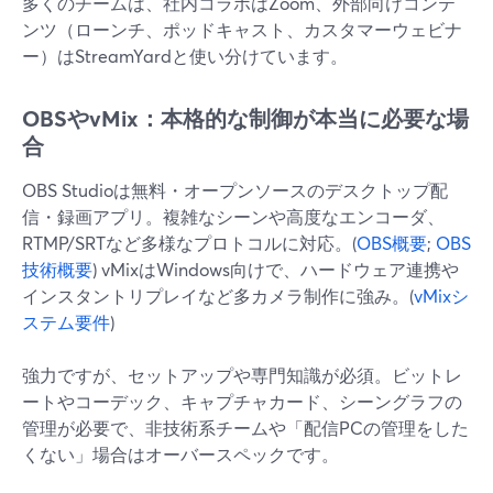
多くのチームは、社内コラボはZoom、外部向けコンテ
ンツ（ローンチ、ポッドキャスト、カスタマーウェビナ
ー）はStreamYardと使い分けています。
OBSやvMix：本格的な制御が本当に必要な場
合
OBS Studioは無料・オープンソースのデスクトップ配
信・録画アプリ。複雑なシーンや高度なエンコーダ、
RTMP/SRTなど多様なプロトコルに対応。(
OBS概要
;
OBS
技術概要
) vMixはWindows向けで、ハードウェア連携や
インスタントリプレイなど多カメラ制作に強み。(
vMixシ
ステム要件
)
強力ですが、セットアップや専門知識が必須。ビットレ
ートやコーデック、キャプチャカード、シーングラフの
管理が必要で、非技術系チームや「配信PCの管理をした
くない」場合はオーバースペックです。