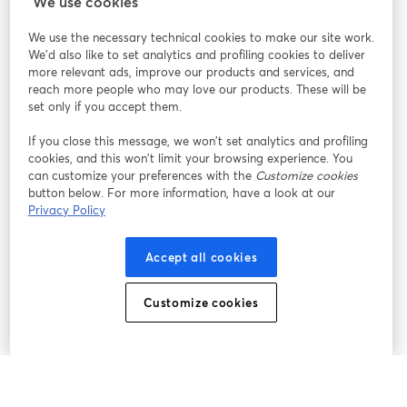
We use cookies
We use the necessary technical cookies to make our site work.
参加する
We'd also like to set analytics and profiling cookies to deliver
more relevant ads, improve our products and services, and
オン
X
reach more people who may love our products. These will be
Facebook
YouTube
ライ
(Twitter)
新しいタブで開く
新し
新しいタブで開く
set only if you accept them.
ンセ
ミナ
If you close this message, we won’t set analytics and profiling
ー
cookies, and this won’t limit your browsing experience. You
can customize your preferences with the
Customize cookies
Instagram
LinkedIn
新しいタブで開く
新しいタブで開く
button below. For more information, have a look at our
Privacy Policy
Accept all cookies
利用規約
プラットフォーム利用規約
新しいタブで開く
新しいタブで開く
Customize cookies
個人情報保護方針
クッキーポリシー
新しいタブで開く
新しいタブで開く
クッキーの設定
ヘルプセンター
日本語
新しいタブで開く