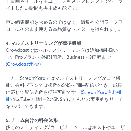
ト動画やリールを生成し、テキストプロンプトでハイラ
イトしたい瞬間も再生成可能です。
重い編集機能を求めるのではなく、編集や公開ワークフ
ローにそのまま使える高品質なマスターを得られます。
4. マルチストリーミングが標準機能
Crowdcastではマルチストリーミングは追加機能扱い
で、Proプランで外部1箇所、Businessで3箇所まで。
(
Crowdcast料金
)
一方、StreamYardではマルチストリーミングがコア機
能。有料プランでは複数のSNSへ同時配信ができ、成長
に応じて配信先数も拡張可能です。(
StreamYard有料機
能
) YouTubeと他1～2のSNSでほとんどの実用的なリーチ
をカバーできます。
5. チーム向けの料金体系
多くのミーティング/ウェビナーツールはホストやユーザ