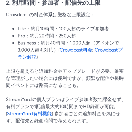
2. 利用時間・参加者・配信先の上限
Crowdcastの料金体系は厳格な上限設定：
Lite：約月10時間・100人超のライブ参加者
Pro：約月20時間・250人超
Business：約月40時間・1,000人超（アドオンで
3,000人超も対応）(
Crowdcast料金
;
Crowdcastプ
ラン解説
)
上限を超えると追加料金やアップグレードが必要。厳密
な管理がしたい場合には便利ですが、頻繁な配信や長時
間イベントには割高になることも。
StreamYardの個人プランはライブ参加者数で課金せず、
有料プランで1配信最大約10時間までHD録画が可能。
(
StreamYard有料機能
) 参加者ごとの追加料金を気にせ
ず、配信先と録画時間で考えられます。