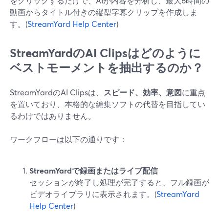
をクリックするだけで、AIが内容を分析し、最大6時間の
動画からタイトル付きの縦型字幕クリップを作成しま
す。(
StreamYard Help Center
)
StreamYardのAI Clipsはどのように
ベストモーメントを抽出するのか？
StreamYardのAI Clipsは、
スピード、効率、意図
に重点
を置いており、本格的な編集ソフトの代替を目指してい
るわけではありません。
ワークフローは以下の通りです：
StreamYardで録画またはライブ配信
セッションが終了し処理が完了すると、フル録画が
ビデオライブラリに表示されます。(
StreamYard
Help Center
)