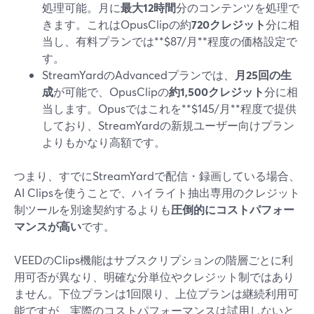
処理可能。月に
最大12時間
分のコンテンツを処理で
きます。これはOpusClipの約
720クレジット
分に相
当し、有料プランでは**$87/月**程度の価格設定で
す。
StreamYardのAdvancedプランでは、
月25回の生
成
が可能で、OpusClipの
約1,500クレジット
分に相
当します。Opusではこれを**$145/月**程度で提供
しており、StreamYardの新規ユーザー向けプラン
よりもかなり高額です。
つまり、すでにStreamYardで配信・録画している場合、
AI Clipsを使うことで、ハイライト抽出専用のクレジット
制ツールを別途契約するよりも
圧倒的にコストパフォー
マンスが高い
です。
VEEDのClips機能はサブスクリプションの階層ごとに利
用可否が異なり、明確な分単位やクレジット制ではあり
ません。下位プランは1回限り、上位プランは継続利用可
能ですが、実際のコストパフォーマンスは試用しないと