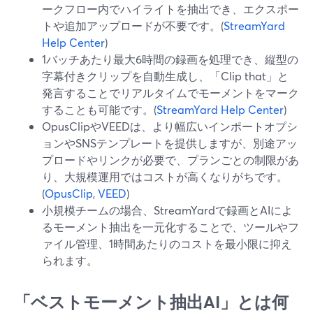
ークフロー内でハイライトを抽出でき、エクスポー
トや追加アップロードが不要です。(
StreamYard
Help Center
)
1バッチあたり最大6時間の録画を処理でき、縦型の
字幕付きクリップを自動生成し、「Clip that」と
発言することでリアルタイムでモーメントをマーク
することも可能です。(
StreamYard Help Center
)
OpusClipやVEEDは、より幅広いインポートオプシ
ョンやSNSテンプレートを提供しますが、別途アッ
プロードやリンクが必要で、プランごとの制限があ
り、大規模運用ではコストが高くなりがちです。
(
OpusClip
,
VEED
)
小規模チームの場合、StreamYardで録画とAIによ
るモーメント抽出を一元化することで、ツールやフ
ァイル管理、1時間あたりのコストを最小限に抑え
られます。
「ベストモーメント抽出AI」とは何