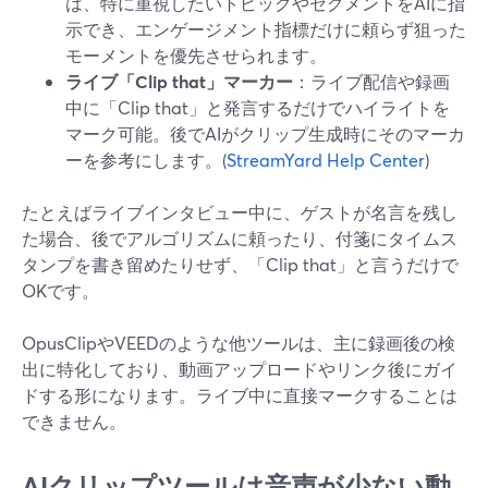
は、特に重視したいトピックやセグメントをAIに指
示でき、エンゲージメント指標だけに頼らず狙った
モーメントを優先させられます。
ライブ「Clip that」マーカー
：ライブ配信や録画
中に「Clip that」と発言するだけでハイライトを
マーク可能。後でAIがクリップ生成時にそのマーカ
ーを参考にします。(
StreamYard Help Center
)
たとえばライブインタビュー中に、ゲストが名言を残し
た場合、後でアルゴリズムに頼ったり、付箋にタイムス
タンプを書き留めたりせず、「Clip that」と言うだけで
OKです。
OpusClipやVEEDのような他ツールは、主に録画後の検
出に特化しており、動画アップロードやリンク後にガイ
ドする形になります。ライブ中に直接マークすることは
できません。
AIクリップツールは音声が少ない動