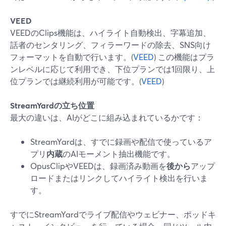
VEED
VEEDのClips機能は、ハイライト自動検出、字幕追加、
話者のセンタリング、フィラーワードの除去、SNS向け
フォーマットを自動で行います。(
VEED
) この機能はプラ
ンレベルに応じて利用でき、下位プランでは1回限り、上
位プランでは継続利用が可能です。(
VEED
)
StreamYardの立ち位置
最大の違いは、AIがどこに組み込まれているかです：
StreamYardは、すでに録画や配信で使っているア
プリ
内蔵
のAIモーメント抽出機能です。
OpusClipやVEEDは、録画済み動画を
後から
アップ
ロードまたはリンクしてハイライト検出を行いま
す。
すでにStreamYardでライブ配信やウェビナー、ポッドキ