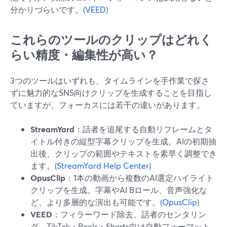
分かりづらいです。(
VEED
)
これらのツールのクリップはどれく
らい精度・編集性が高い？
3つのツールはいずれも、タイムラインを手作業で探さ
ずに魅力的なSNS向けクリップを生成することを目指し
ていますが、フォーカスには若干の違いがあります。
StreamYard
：話者を追尾する自動リフレームとタ
イトル付きの縦型字幕クリップを生成。AIの初期抽
出後、クリップの範囲やテキストを素早く調整でき
ます。(
StreamYard Help Center
)
OpusClip
：1本の動画から複数のAI選定ハイライト
クリップを生成。字幕やAI Bロール、音声強化な
ど、より多層的な演出も可能です。(
OpusClip
)
VEED
：フィラーワード除去、話者のセンタリン
グ、TikTok・Reels・Shorts向け自動フォーマット