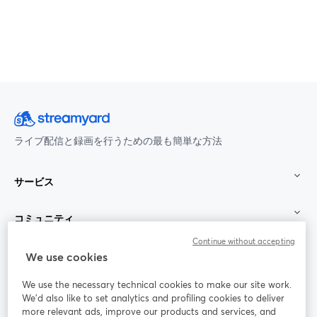
ライブ配信と録画を行うための最も簡単な方法
サービス
コミュニティ
Continue without accepting
StreamYard：
We use cookies
We use the necessary technical cookies to make our site work.
参加する
We'd also like to set analytics and profiling cookies to deliver
more relevant ads, improve our products and services, and