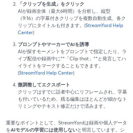
「クリップを生成」をクリック
AIが録画全体（最大6時間）を分析し、縦型
（9:16）の字幕付きクリップを複数自動生成、各ク
リップにタイトルも付きます。(
StreamYard Help
Center
)
プロンプトやマーカーでAIを誘導
AIが探すモーメントをプロンプトで指定したり、ラ
イブ配信や録画中に**「Clip that」**と発言してハ
イライトをマークすることもできます。
(
StreamYard Help Center
)
微調整してエクスポート
クリップはすでに話者中心にリフレームされ、字幕
も付いているため、残る編集はほとんどが細かなト
リミングやテキスト修正だけで済みます。
重要なポイントとして、StreamYardは録画や個人データ
を
AIモデルの学習には使用しない
と明言しています。シ