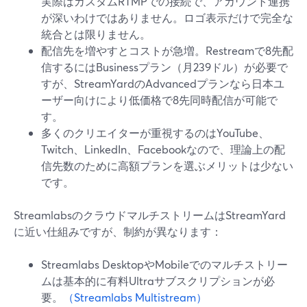
実際はカスタムRTMPでの接続で、アカウント連携
が深いわけではありません。ロゴ表示だけで完全な
統合とは限りません。
配信先を増やすとコストが急増。Restreamで8先配
信するにはBusinessプラン（月239ドル）が必要で
すが、StreamYardのAdvancedプランなら日本ユ
ーザー向けにより低価格で8先同時配信が可能で
す。
多くのクリエイターが重視するのはYouTube、
Twitch、LinkedIn、Facebookなので、理論上の配
信先数のために高額プランを選ぶメリットは少ない
です。
StreamlabsのクラウドマルチストリームはStreamYard
に近い仕組みですが、制約が異なります：
Streamlabs DesktopやMobileでのマルチストリー
ムは基本的に有料Ultraサブスクリプションが必
要。
（Streamlabs Multistream）