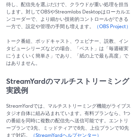
待し、配信先を選ぶだけで、クラウドが重い処理を担当
します。対してOBSやStreamlabs Desktopはローカルエ
ンコーダーで、より細かい技術的コントロールができる
一方で、設定や管理の手間も増えます。
（OBS Project）
トーク番組、ポッドキャスト、ウェビナー、説教、イン
タビューシリーズなどの場合、「ベスト」は「毎週確実
にうまくいく簡単さ」であり、「紙の上で最も高度」で
はありません。
StreamYardのマルチストリーミング
実践例
StreamYardでは、マルチストリーミング機能がライブス
タジオ自体に組み込まれています。有料プランなら、1つ
の番組を同時に複数の配信先へ送信可能です。エントリ
ープランで3先、ミッドティアで8先、上位プランで10先
まで対応。
（StreamYardヘルプセンター）