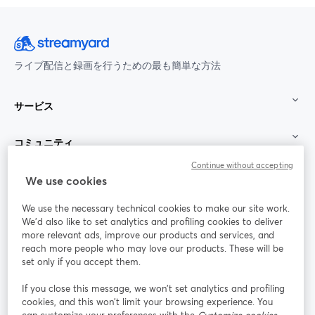
ライブ配信と録画を行うための最も簡単な方法
サービス
コミュニティ
Continue without accepting
StreamYard：
We use cookies
We use the necessary technical cookies to make our site work.
参加する
We'd also like to set analytics and profiling cookies to deliver
more relevant ads, improve our products and services, and
オン
X
reach more people who may love our products. These will be
Facebook
YouTube
ライ
(Twitter)
新しいタブで開く
新し
新しいタブで開く
set only if you accept them.
ンセ
ミナ
If you close this message, we won’t set analytics and profiling
ー
cookies, and this won’t limit your browsing experience. You