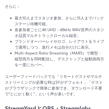
さらに：
最大10人までスタジオ参加、さらに15人までバック
ステージ待機可能。
各参加者ごとに4K UHD・48kHz WAV音声のスタジ
オ品質マルチトラックローカル録音。
ブランドオーバーレイやロゴ、レイアウトをライブ
で適用しつつ、進行メモは自分だけに表示。
Multi-Aspect Ratio Streaming（MARS）で横型・
縦型両方を同時配信し、デスクトップと縦動画両方
を一度にカバー。
ユーザーフィードバックでも「リモートゲストやマルチ
ストリーミングが必要な時はSYがデフォルト」「ゲスト
がブラウザリンクで簡単に参加でき、ダウンロード不要
で“とにかく動く”」という声が多いです。
StreamYardとOBS・Streamlabs