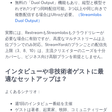
無料の「Dual Output」機能もあり、縦型と横型そ
れぞれ1つずつ同時配信可能。3つ以上や同じ向きで
複数配信する場合はUltraが必要。
（Streamlabs
Dual Output）
実際には、RestreamもStreamlabsもクラウドリレーが
必要な場合に有効ですが、高度なマルチストリームは上
位プランでのみ対応。StreamYardのプランごとの配信先
上限（3、8、10）は、主流クリエイターのニーズを十分
カバーし、ビジネス向け高額プランを前提としません。
インタビューや非技術者ゲストに最
適なセットアップは？
よくあるシナリオ：
週1回のインタビュー番組を主催
ゲストは著者、起業家、牧師、コミュニティリーダ