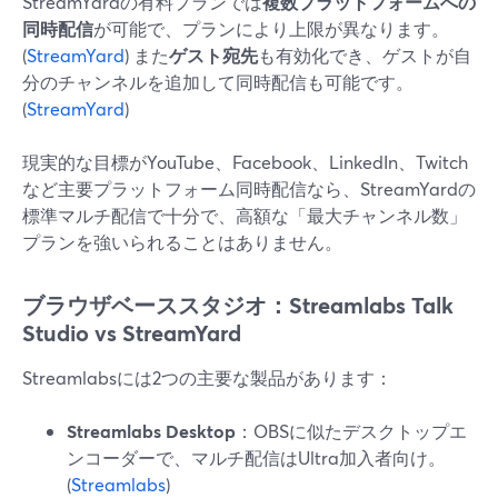
StreamYardの有料プランでは
複数プラットフォームへの
同時配信
が可能で、プランにより上限が異なります。
(
StreamYard
) また
ゲスト宛先
も有効化でき、ゲストが自
分のチャンネルを追加して同時配信も可能です。
(
StreamYard
)
現実的な目標がYouTube、Facebook、LinkedIn、Twitch
など主要プラットフォーム同時配信なら、StreamYardの
標準マルチ配信で十分で、高額な「最大チャンネル数」
プランを強いられることはありません。
ブラウザベーススタジオ：Streamlabs Talk
Studio vs StreamYard
Streamlabsには2つの主要な製品があります：
Streamlabs Desktop
：OBSに似たデスクトップエ
ンコーダーで、マルチ配信はUltra加入者向け。
(
Streamlabs
)