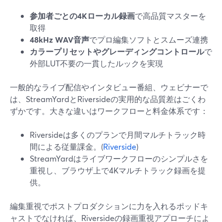
参加者ごとの4Kローカル録画
で高品質マスターを
取得
48kHz WAV音声
でプロ編集ソフトとスムーズ連携
カラープリセットやグレーディングコントロール
で
外部LUT不要の一貫したルックを実現
一般的なライブ配信やインタビュー番組、ウェビナーで
は、StreamYardとRiversideの実用的な品質差はごくわ
ずかです。大きな違いはワークフローと料金体系です：
Riversideは多くのプランで月間マルチトラック時
間による従量課金。(
Riverside
)
StreamYardはライブワークフローのシンプルさを
重視し、ブラウザ上で4Kマルチトラック録画を提
供。
編集重視でポストプロダクションに力を入れるポッドキ
ャストでなければ、Riversideの録画重視アプローチによ