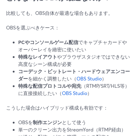
比較しても、OBS自体が最適な場合もあります。
OBSを選ぶべきケース：
PCやコンソールゲーム配信
でキャプチャカードや
オーバーレイを緻密に使いたい
特殊なレイアウト
やブラウザスタジオではできない
高度なシーン構成が必要
コーデック・ビットレート・ハードウェアエンコー
ダー
を細かく調整したい（
OBS Studio
）
特殊な配信プロトコルや宛先
（RTMP/SRT/HLS等）
に直接接続したい（
OBS Studio
）
こうした場合はハイブリッド構成も有効です：
OBSを
制作エンジン
として使う
単一のクリーン出力をStreamYard（RTMP経由）