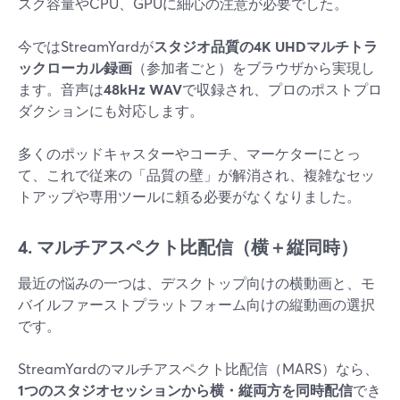
スク容量やCPU、GPUに細心の注意が必要でした。
今ではStreamYardが
スタジオ品質の4K UHDマルチトラ
ックローカル録画
（参加者ごと）をブラウザから実現し
ます。音声は
48kHz WAV
で収録され、プロのポストプロ
ダクションにも対応します。
多くのポッドキャスターやコーチ、マーケターにとっ
て、これで従来の「品質の壁」が解消され、複雑なセッ
トアップや専用ツールに頼る必要がなくなりました。
4. マルチアスペクト比配信（横＋縦同時）
最近の悩みの一つは、デスクトップ向けの横動画と、モ
バイルファーストプラットフォーム向けの縦動画の選択
です。
StreamYardのマルチアスペクト比配信（MARS）なら、
1つのスタジオセッションから横・縦両方を同時配信
でき