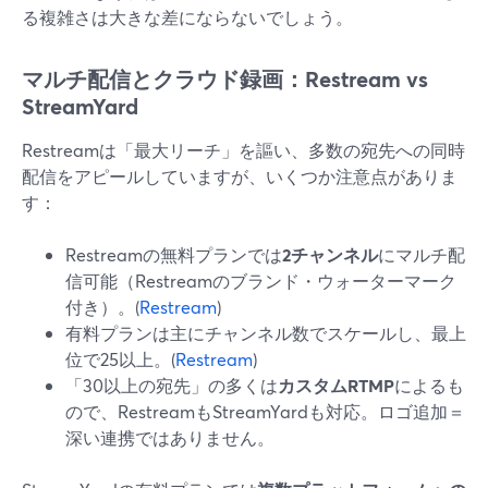
る複雑さは大きな差にならないでしょう。
マルチ配信とクラウド録画：Restream vs
StreamYard
Restreamは「最大リーチ」を謳い、多数の宛先への同時
配信をアピールしていますが、いくつか注意点がありま
す：
Restreamの無料プランでは
2チャンネル
にマルチ配
信可能（Restreamのブランド・ウォーターマーク
付き）。(
Restream
)
有料プランは主にチャンネル数でスケールし、最上
位で25以上。(
Restream
)
「30以上の宛先」の多くは
カスタムRTMP
によるも
ので、RestreamもStreamYardも対応。ロゴ追加＝
深い連携ではありません。