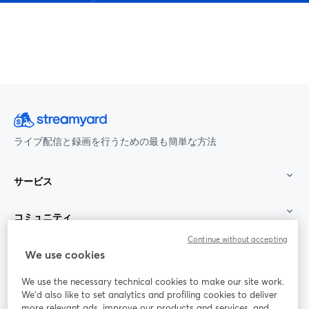
ライブ配信と録画を行うための最も簡単な方法
サービス
コミュニティ
Continue without accepting
StreamYard：
We use cookies
We use the necessary technical cookies to make our site work.
参加する
We'd also like to set analytics and profiling cookies to deliver
more relevant ads, improve our products and services, and