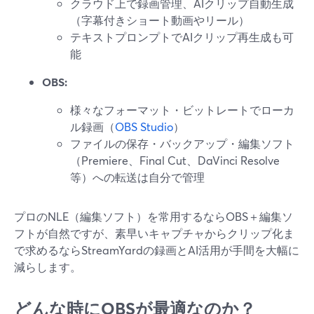
クラウド上で録画管理、AIクリップ自動生成
（字幕付きショート動画やリール）
テキストプロンプトでAIクリップ再生成も可
能
OBS:
様々なフォーマット・ビットレートでローカ
ル録画（
OBS Studio
）
ファイルの保存・バックアップ・編集ソフト
（Premiere、Final Cut、DaVinci Resolve
等）への転送は自分で管理
プロのNLE（編集ソフト）を常用するならOBS＋編集ソ
フトが自然ですが、素早いキャプチャからクリップ化ま
で求めるならStreamYardの録画とAI活用が手間を大幅に
減らします。
どんな時にOBSが最適なのか？