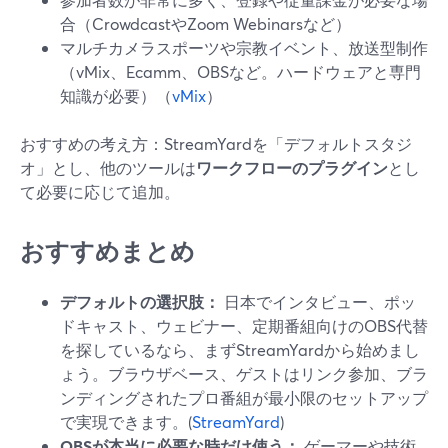
合（CrowdcastやZoom Webinarsなど）
マルチカメラスポーツや宗教イベント、放送型制作
（vMix、Ecamm、OBSなど。ハードウェアと専門
知識が必要）（
vMix
）
おすすめの考え方：StreamYardを「デフォルトスタジ
オ」とし、他のツールは
ワークフローのプラグイン
とし
て必要に応じて追加。
おすすめまとめ
デフォルトの選択肢：
日本でインタビュー、ポッ
ドキャスト、ウェビナー、定期番組向けのOBS代替
を探しているなら、まずStreamYardから始めまし
ょう。ブラウザベース、ゲストはリンク参加、ブラ
ンディングされたプロ番組が最小限のセットアップ
で実現できます。(
StreamYard
)
OBSが本当に必要な時だけ使う：
ゲーマーや技術