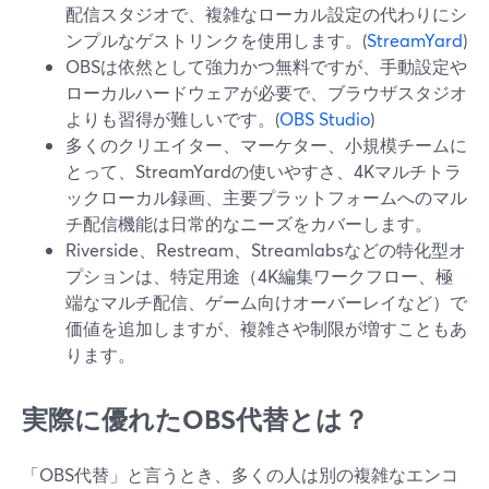
配信スタジオで、複雑なローカル設定の代わりにシ
ンプルなゲストリンクを使用します。(
StreamYard
)
OBSは依然として強力かつ無料ですが、手動設定や
ローカルハードウェアが必要で、ブラウザスタジオ
よりも習得が難しいです。(
OBS Studio
)
多くのクリエイター、マーケター、小規模チームに
とって、StreamYardの使いやすさ、4Kマルチトラ
ックローカル録画、主要プラットフォームへのマル
チ配信機能は日常的なニーズをカバーします。
Riverside、Restream、Streamlabsなどの特化型オ
プションは、特定用途（4K編集ワークフロー、極
端なマルチ配信、ゲーム向けオーバーレイなど）で
価値を追加しますが、複雑さや制限が増すこともあ
ります。
実際に優れたOBS代替とは？
「OBS代替」と言うとき、多くの人は別の複雑なエンコ