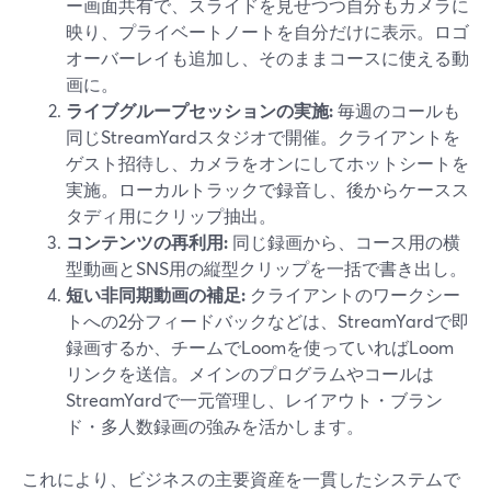
ー画面共有で、スライドを見せつつ自分もカメラに
映り、プライベートノートを自分だけに表示。ロゴ
オーバーレイも追加し、そのままコースに使える動
画に。
ライブグループセッションの実施:
毎週のコールも
同じStreamYardスタジオで開催。クライアントを
ゲスト招待し、カメラをオンにしてホットシートを
実施。ローカルトラックで録音し、後からケースス
タディ用にクリップ抽出。
コンテンツの再利用:
同じ録画から、コース用の横
型動画とSNS用の縦型クリップを一括で書き出し。
短い非同期動画の補足:
クライアントのワークシー
トへの2分フィードバックなどは、StreamYardで即
録画するか、チームでLoomを使っていればLoom
リンクを送信。メインのプログラムやコールは
StreamYardで一元管理し、レイアウト・ブラン
ド・多人数録画の強みを活かします。
これにより、ビジネスの主要資産を一貫したシステムで