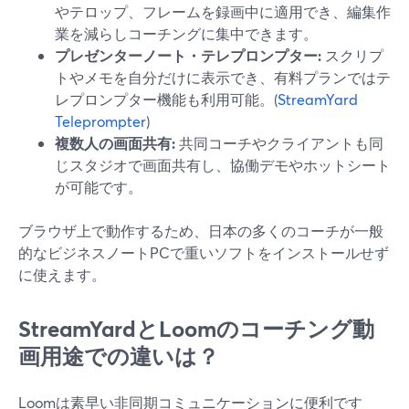
やテロップ、フレームを録画中に適用でき、編集作
業を減らしコーチングに集中できます。
プレゼンターノート・テレプロンプター:
スクリプ
トやメモを自分だけに表示でき、有料プランではテ
レプロンプター機能も利用可能。(
StreamYard
Teleprompter
)
複数人の画面共有:
共同コーチやクライアントも同
じスタジオで画面共有し、協働デモやホットシート
が可能です。
ブラウザ上で動作するため、日本の多くのコーチが一般
的なビジネスノートPCで重いソフトをインストールせず
に使えます。
StreamYardとLoomのコーチング動
画用途での違いは？
Loomは素早い非同期コミュニケーションに便利です