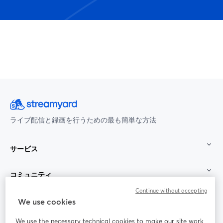
ライブ配信と録画を行うための最も簡単な方法
サービス
コミュニティ
Continue without accepting
StreamYard：
We use cookies
We use the necessary technical cookies to make our site work.