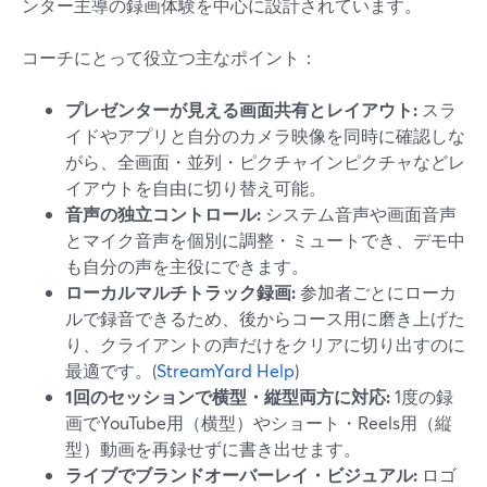
ンター主導の録画体験を中心に設計されています。
コーチにとって役立つ主なポイント：
プレゼンターが見える画面共有とレイアウト:
スラ
イドやアプリと自分のカメラ映像を同時に確認しな
がら、全画面・並列・ピクチャインピクチャなどレ
イアウトを自由に切り替え可能。
音声の独立コントロール:
システム音声や画面音声
とマイク音声を個別に調整・ミュートでき、デモ中
も自分の声を主役にできます。
ローカルマルチトラック録画:
参加者ごとにローカ
ルで録音できるため、後からコース用に磨き上げた
り、クライアントの声だけをクリアに切り出すのに
最適です。(
StreamYard Help
)
1回のセッションで横型・縦型両方に対応:
1度の録
画でYouTube用（横型）やショート・Reels用（縦
型）動画を再録せずに書き出せます。
ライブでブランドオーバーレイ・ビジュアル:
ロゴ