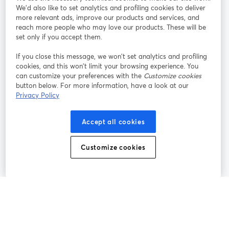
参加する
We'd also like to set analytics and profiling cookies to deliver
more relevant ads, improve our products and services, and
オン
X
reach more people who may love our products. These will be
Facebook
YouTube
ライ
(Twitter)
新しいタブで開く
新し
新しいタブで開く
set only if you accept them.
ンセ
ミナ
If you close this message, we won’t set analytics and profiling
ー
cookies, and this won’t limit your browsing experience. You
can customize your preferences with the
Customize cookies
Instagram
LinkedIn
新しいタブで開く
新しいタブで開く
button below. For more information, have a look at our
Privacy Policy
Accept all cookies
利用規約
プラットフォーム利用規約
新しいタブで開く
新しいタブで開く
Customize cookies
個人情報保護方針
クッキーポリシー
新しいタブで開く
新しいタブで開く
クッキーの設定
ヘルプセンター
日本語
新しいタブで開く
©
2026
Bending Spoons US Inc.