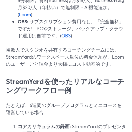
5分制限。有料Businessは月$15/人、Business+AIは
月$20/人（年払い）で無制限・AI機能追加。
(
Loom
)
OBS:
サブスクリプション費用なし。「完全無料」
ですが、PCやストレージ、バックアップ・クラウ
ド運用は自前です。(
OBS
)
複数人でスタジオを共有するコーチングチームには、
StreamYardのワークスペース単位の料金体系が、Loom
のユーザーごと課金より大幅にコスト効率的です。
StreamYardを使ったリアルなコーチ
ングワークフロー例
たとえば、6週間のグループプログラムとミニコースを
運営している場合：
コアカリキュラムの録画:
StreamYardのプレゼンタ