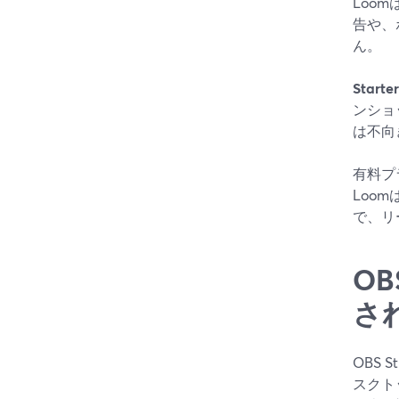
Loo
告や、
ん。
Star
ンショ
は不向
有料プ
Loo
で、リ
O
さ
OBS
スクト