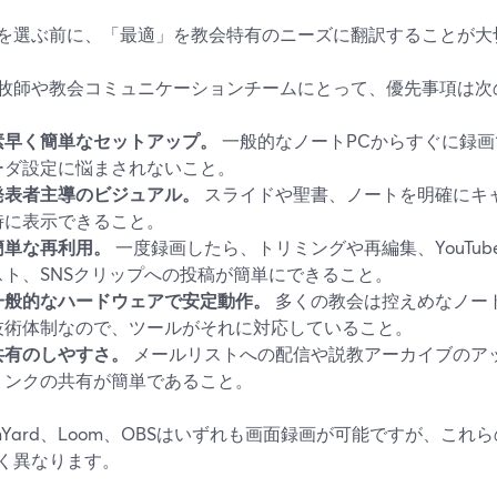
を選ぶ前に、「最適」を教会特有のニーズに翻訳することが大
牧師や教会コミュニケーションチームにとって、優先事項は次
素早く簡単なセットアップ。
一般的なノートPCからすぐに録
ーダ設定に悩まされないこと。
発表者主導のビジュアル。
スライドや聖書、ノートを明確にキ
時に表示できること。
簡単な再利用。
一度録画したら、トリミングや再編集、YouTu
スト、SNSクリップへの投稿が簡単にできること。
一般的なハードウェアで安定動作。
多くの教会は控えめなノー
技術体制なので、ツールがそれに対応していること。
共有のしやすさ。
メールリストへの配信や説教アーカイブのア
リンクの共有が簡単であること。
eamYard、Loom、OBSはいずれも画面録画が可能ですが、こ
く異なります。