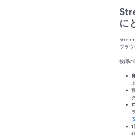
S
に
Str
ブラウ
牧師の
(