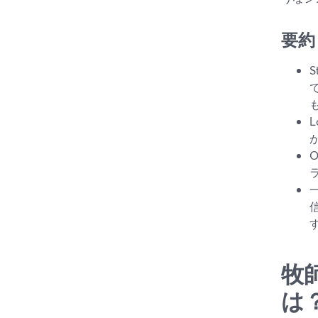
要約
牧
は