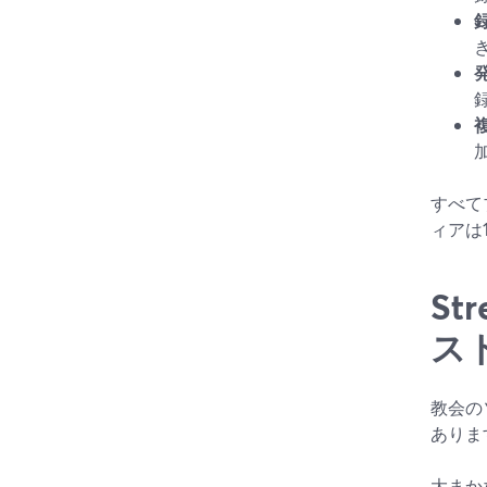
すべて
ィアは
St
ス
教会の
ありま
大まか