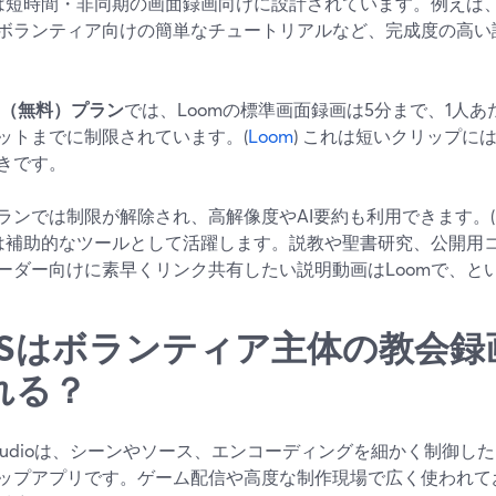
mは短時間・非同期の画面録画向けに設計されています。例えば
ボランティア向けの簡単なチュートリアルなど、完成度の高い
ter（無料）プラン
では、Loomの標準画面録画は5分まで、1人あ
ットまでに制限されています。(
Loom
) これは短いクリップに
きです。
ランでは制限が解除され、高解像度やAI要約も利用できます。(
mは補助的なツールとして活躍します。説教や聖書研究、公開用コンテ
ーダー向けに素早くリンク共有したい説明動画はLoomで、と
BSはボランティア主体の教会録
れる？
 Studioは、シーンやソース、エンコーディングを細かく制御
ップアプリです。ゲーム配信や高度な制作現場で広く使われて