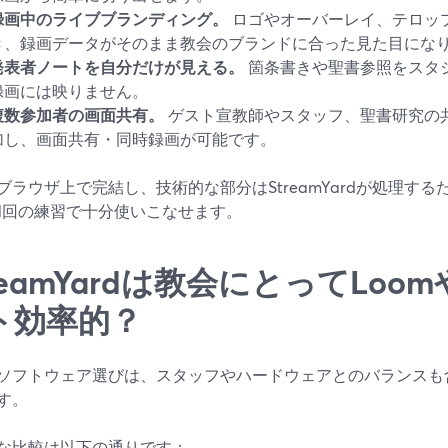
録画中のライブブランディング。
ロゴやオーバーレイ、テロッ
き、録画データがそのまま教会のブランドに合った見た目になり
発表者ノートを自分だけが見える。
箇条書きや聖書参照をスタ
録画には映りません。
複数参加者の画面共有。
ゲスト宣教師やスタッフ、聖書研究の
加し、画面共有・同時録画が可能です。
ブラウザ上で完結し、技術的な部分はStreamYardが処理す
1回の練習で十分使いこなせます。
reamYardは教会にとってLoo
ト効率的？
ソフトウェア選びは、スタッフやハードウェアとのバランスも
す。
な比較は以下の通りです：