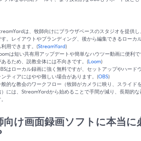
StreamYardは、牧師向けにブラウザベースのスタジオを提
です。レイアウトやブランディング、後から編集できるローカ
も利用できます。(
StreamYard
)
Loomは短い共有用アップデートや簡単なハウツー動画に便利で
があるため、説教全体には不向きです。(
Loom
)
OBSはローカル録画に強く無料ですが、セットアップやハード
ランティアにはやや難しい場合があります。(
OBS
)
一般的な教会のワークフロー（牧師がカメラに映り、スライド
信）には、StreamYardから始めることで手間が減り、長期的
す。
師向け画面録画ソフトに本当に
？