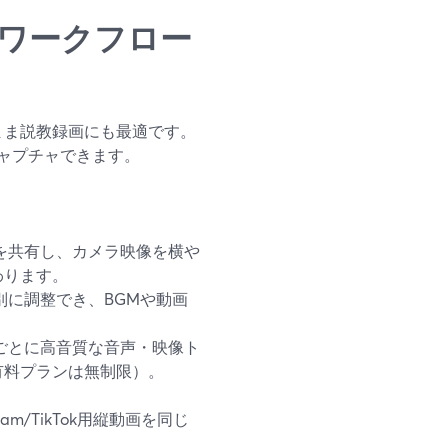
録画ワークフロー
のまま説教録画にも最適です。
ャプチャできます。
を共有し、カメラ映像を横や
わります。
に調整でき、BGMや動画
ごとに高音質な音声・映像ト
有料プランは無制限）。
ram/TikTok用縦動画を同じ