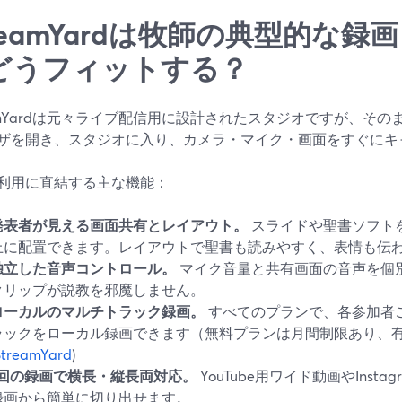
treamYardは牧師の典型的な
どうフィットする？
eamYardは元々ライブ配信用に設計されたスタジオですが、そ
ザを開き、スタジオに入り、カメラ・マイク・画面をすぐにキ
利用に直結する主な機能：
発表者が見える画面共有とレイアウト。
スライドや聖書ソフト
上に配置できます。レイアウトで聖書も読みやすく、表情も伝
独立した音声コントロール。
マイク音量と共有画面の音声を個別
クリップが説教を邪魔しません。
ローカルのマルチトラック録画。
すべてのプランで、各参加者
ラックをローカル録画できます（無料プランは月間制限あり、
StreamYard
)
1回の録画で横長・縦長両対応。
YouTube用ワイド動画やInstag
録画から簡単に切り出せます。