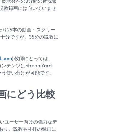
、長老会への3分間の近況報
説教録画には向いていませ
たり25本の動画・スクリー
は十分ですが、35分の説教に
Loom
) 牧師にとっては、
ンツはStreamYard
いう使い分けが可能です。
画にどう比較
したいユーザー向けの強力なデ
おり、説教や礼拝の録画に