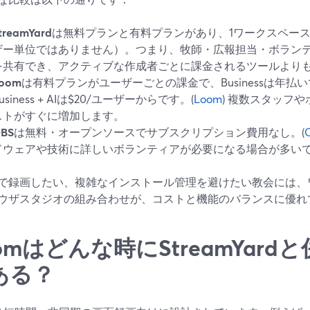
treamYard
は無料プランと有料プランがあり、1ワークスペー
ザー単位ではありません）。つまり、牧師・広報担当・ボラン
を共有でき、アクティブな作成者ごとに課金されるツールより
oom
は有料プランがユーザーごとの課金で、Businessは年払い
usiness + AIは$20/ユーザーからです。(
Loom
) 複数スタッフ
ストがすぐに増加します。
BS
は無料・オープンソースでサブスクリプション費用なし。(
ドウェアや技術に詳しいボランティアが必要になる場合が多い
で録画したい、複雑なインストール管理を避けたい教会には、
ウザスタジオの組み合わせが、コストと機能のバランスに優れ
omはどんな時にStreamYar
ある？