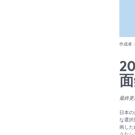
作成者
2
面
最終更新
日本の
な選択
画した
うなシ