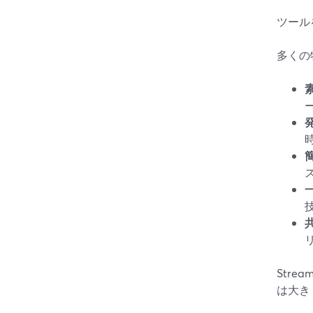
ツール
多くの
Str
は大き