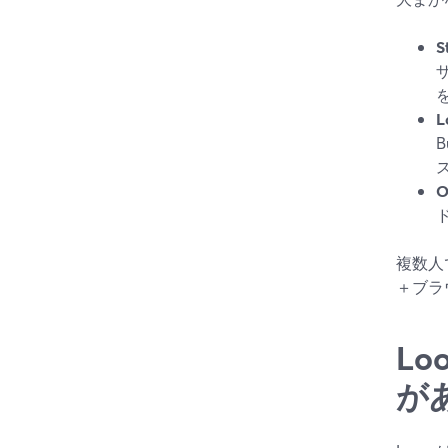
S
L
B
O
複数人
＋ブラ
Lo
が