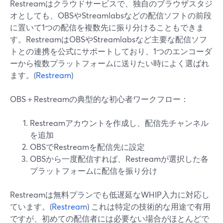
Restreamはクラウドサービスで、独自のブラウザスタジ
オとしても、OBSやStreamlabsなどの配信ソフトの前段
に置いて1つの配信を複数先に振り分けることもできま
す。RestreamはOBSやStreamlabsなど主要な配信ソフ
トとの連携を公式にサポートしており、1つのエンコーダ
ーから複数プラットフォームに送りたい時によく選ばれ
ます。(
Restream
)
OBS＋Restreamの典型的な初心者ワークフロー：
Restreamアカウントを作成し、配信先チャンネル
を追加
OBSでRestreamを配信先に設定
OBSから一度配信すれば、Restreamが選択した各
プラットフォームに配信を振り分け
Restreamは無料プランでも低遅延なWHIP入力に対応し
ています。(
Restream
) これは特定の技術的な用途で有用
ですが、初めての配信者には必要ない場合がほとんどで