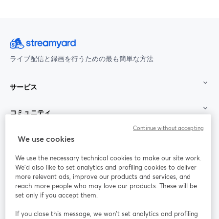
ライブ配信と録画を行うための最も簡単な方法
サービス
コミュニティ
Continue without accepting
StreamYard：
We use cookies
We use the necessary technical cookies to make our site work.
参加する
We'd also like to set analytics and profiling cookies to deliver
more relevant ads, improve our products and services, and
オン
X
reach more people who may love our products. These will be
Facebook
YouTube
ライ
(Twitter)
新しいタブで開く
新し
新しいタブで開く
set only if you accept them.
ンセ
ミナ
If you close this message, we won’t set analytics and profiling