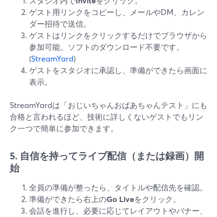
スタジオ内で
Invite
をクリック。
ゲスト用リンクをコピーし、メールやDM、カレン
ダー招待で送信。
ゲストはリンクをクリックするだけでブラウザから
参加可能。ソフトのダウンロード不要です。
(
StreamYard
)
ゲストをスタジオに承認し、準備ができたら画面に
表示。
StreamYardは「おじいちゃんおばあちゃんテスト」にも
合格と言われるほど、技術に詳しくないゲストでもリン
ク一つで簡単に参加できます。
5. 自信を持ってライブ配信（または録画）開
始
全員の準備が整ったら、タイトルや配信先を確認。
準備ができたら右上の
Go Live
をクリック。
会話を進行し、必要に応じてレイアウトやバナー、