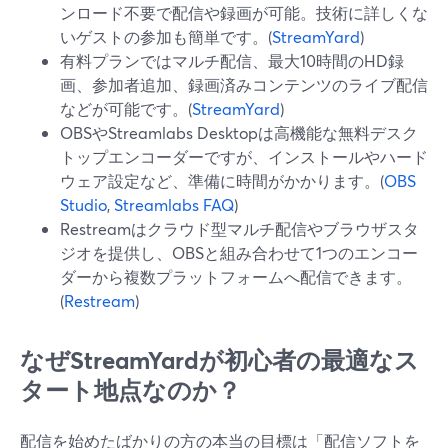
ンロード不要で配信や録画が可能。技術に詳しくな
いゲストの参加も簡単です。(
StreamYard
)
有料プランではマルチ配信、最大10時間のHD録
画、参加者追加、録画済みコンテンツのライブ配信
などが可能です。(
StreamYard
)
OBSやStreamlabs Desktopは高機能な無料デスク
トップエンコーダーですが、インストールやハード
ウェア設定など、準備に時間がかかります。(
OBS
Studio
,
Streamlabs FAQ
)
Restreamはクラウド型マルチ配信やブラウザスタ
ジオを提供し、OBSと組み合わせて1つのエンコー
ダーから複数プラットフォームへ配信できます。
(
Restream
)
なぜStreamYardが初心者の最適なス
タート地点なのか？
配信を始めたばかりの方の本当の目標は「配信ソフトを