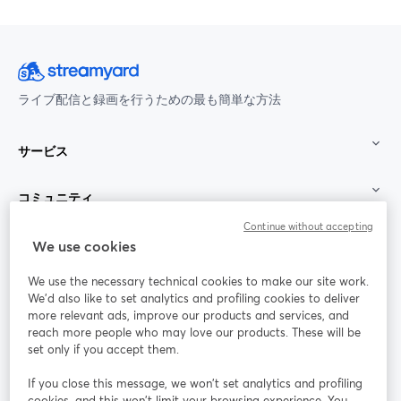
ライブ配信と録画を行うための最も簡単な方法
サービス
コミュニティ
Continue without accepting
StreamYard：
We use cookies
We use the necessary technical cookies to make our site work.
参加する
We'd also like to set analytics and profiling cookies to deliver
more relevant ads, improve our products and services, and
オン
X
reach more people who may love our products. These will be
Facebook
YouTube
ライ
(Twitter)
新しいタブで開く
新し
新しいタブで開く
set only if you accept them.
ンセ
ミナ
If you close this message, we won’t set analytics and profiling
ー
cookies, and this won’t limit your browsing experience. You