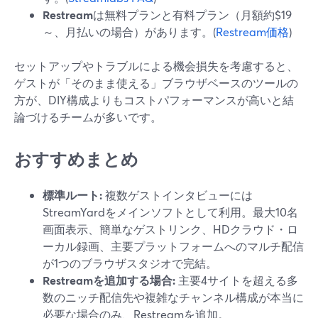
Restream
は無料プランと有料プラン（月額約$19
～、月払いの場合）があります。(
Restream価格
)
セットアップやトラブルによる機会損失を考慮すると、
ゲストが「そのまま使える」ブラウザベースのツールの
方が、DIY構成よりもコストパフォーマンスが高いと結
論づけるチームが多いです。
おすすめまとめ
標準ルート:
複数ゲストインタビューには
StreamYardをメインソフトとして利用。最大10名
画面表示、簡単なゲストリンク、HDクラウド・ロ
ーカル録画、主要プラットフォームへのマルチ配信
が1つのブラウザスタジオで完結。
Restreamを追加する場合:
主要4サイトを超える多
数のニッチ配信先や複雑なチャンネル構成が本当に
必要な場合のみ、Restreamを追加。