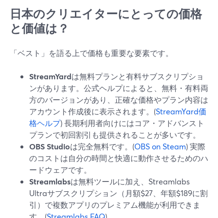
日本のクリエイターにとっての価格
と価値は？
「ベスト」を語る上で価格も重要な要素です。
StreamYard
は無料プランと有料サブスクリプショ
ンがあります。公式ヘルプによると、無料・有料両
方のバージョンがあり、正確な価格やプラン内容は
アカウント作成後に表示されます。(
StreamYard価
格ヘルプ
) 長期利用者向けにはコア・アドバンスト
プランで初回割引も提供されることが多いです。
OBS Studio
は完全無料です。(
OBS on Steam
) 実際
のコストは自分の時間と快適に動作させるためのハ
ードウェアです。
Streamlabs
は無料ツールに加え、Streamlabs
Ultraサブスクリプション（月額$27、年額$189に割
引）で複数アプリのプレミアム機能が利用できま
す。(
Streamlabs FAQ
)