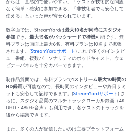
からは「直感的で使いやすい」「ゲストが技術的な問題
なく簡単・確実に参加できる」「非技術者でも安心して
使える」といった声が寄せられています。
数字面では、StreamYardは
最大10名が同時にスタジオ
参加
でき、
最大15名がバックヤードで待機
可能です。無
料プランは画面上最大6名、有料プランは10名まで拡張
されます。(
StreamYardサポート
) これで多くのインタビ
ュー番組、複数パーソナリティのポッドキャスト、ウェ
ビナーパネルも十分カバーできます。
制作品質面では、有料プランで
1ストリーム最大10時間の
HD録画
が可能なので、長時間のインタビューや終日サミ
ットも安心して記録できます。(
StreamYardサポート
) さ
らに、スタジオ品質のマルチトラックローカル録画（4K
UHD・48kHz音声）も利用でき、各ゲストのトラックを
後から編集できます。
また、多くの人が配信したいのは主要プラットフォーム