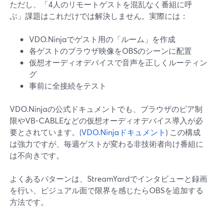
ただし、「4人のリモートゲストを混乱なく番組に呼
ぶ」課題はこれだけでは解決しません。実際には：
VDO.Ninjaでゲスト用の「ルーム」を作成
各ゲストのブラウザ映像をOBSのシーンに配置
仮想オーディオデバイスで音声を正しくルーティン
グ
事前に全接続をテスト
VDO.Ninjaの公式ドキュメントでも、ブラウザのピア制
限やVB-CABLEなどの仮想オーディオデバイス導入が必
要とされています。(
VDO.Ninjaドキュメント
) この構成
は強力ですが、毎週ゲストが変わる非技術者向け番組に
は不向きです。
よくあるパターンは、StreamYardでインタビューと録画
を行い、ビジュアル面で限界を感じたらOBSを追加する
方法です。