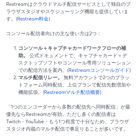
Restreamはクラウドマルチ配信サービスとして独自のブ
ラウザスタジオやスケジューリング機能も提供していま
す。(
Restream料金
)
コンソール配信者向けの主な使い方は2つ：
コンソール＋キャプチャカードワークフローの補
助。
公式ドキュメントで、キャプチャカード＋デ
スクトップソフトやコンソール専用ソリューション
での配信方法を案内。(
Restreamコンソールガイド
)
マルチ配信リレー。
無料アカウントで2つのプラッ
トフォーム同時配信、上位プランで配信先数増加や
機能拡張。(
Restreamマルチ配信概要
)
「1つのエンコーダーから多数の配信先へ同時配信」が最
優先ならRestreamが有効。ただし多くの配信者は
Twitch・YouTube・もう1つ程度で十分なため、ブラウザ
スタジオ内蔵のマルチ配信で事足りることが多いです。