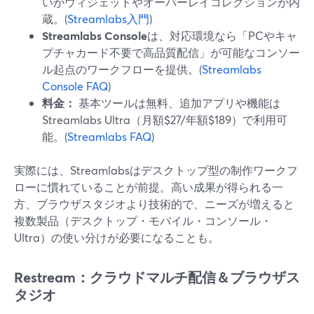
いがウィジェットやオーバーレイコレクションが内
蔵。(
Streamlabs入門
)
Streamlabs Console
は、対応環境なら「PCやキャ
プチャカード不要で高品質配信」が可能なコンソー
ル起点のワークフローを提供。(
Streamlabs
Console FAQ
)
料金：
基本ツールは無料、追加アプリや機能は
Streamlabs Ultra（月額$27/年額$189）で利用可
能。(
Streamlabs FAQ
)
実際には、Streamlabsはデスクトップ型の制作ワークフ
ローに慣れていることが前提。高い成果が得られる一
方、ブラウザスタジオより技術的で、ニーズが増えると
複数製品（デスクトップ・モバイル・コンソール・
Ultra）の使い分けが必要になることも。
Restream：クラウドマルチ配信＆ブラウザス
タジオ