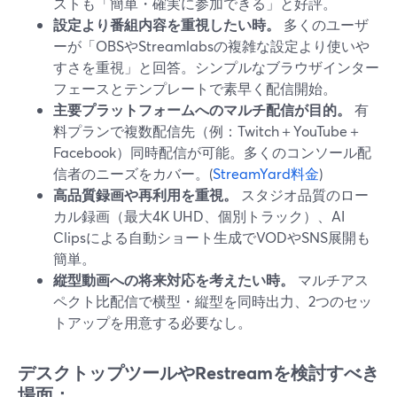
ストも「簡単・確実に参加できる」と好評。
設定より番組内容を重視したい時。
多くのユーザ
ーが「OBSやStreamlabsの複雑な設定より使いや
すさを重視」と回答。シンプルなブラウザインター
フェースとテンプレートで素早く配信開始。
主要プラットフォームへのマルチ配信が目的。
有
料プランで複数配信先（例：Twitch＋YouTube＋
Facebook）同時配信が可能。多くのコンソール配
信者のニーズをカバー。(
StreamYard料金
)
高品質録画や再利用を重視。
スタジオ品質のロー
カル録画（最大4K UHD、個別トラック）、AI
Clipsによる自動ショート生成でVODやSNS展開も
簡単。
縦型動画への将来対応を考えたい時。
マルチアス
ペクト比配信で横型・縦型を同時出力、2つのセッ
トアップを用意する必要なし。
デスクトップツールやRestreamを検討すべき
場面：