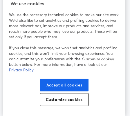
StreamYard：
We use cookies
We use the necessary technical cookies to make our site work.
参加する
We'd also like to set analytics and profiling cookies to deliver
more relevant ads, improve our products and services, and
オン
X
reach more people who may love our products. These will be
Facebook
YouTube
ライ
(Twitter)
新しいタブで開く
新し
新しいタブで開く
set only if you accept them.
ンセ
ミナ
If you close this message, we won’t set analytics and profiling
ー
cookies, and this won’t limit your browsing experience. You
can customize your preferences with the
Customize cookies
Instagram
LinkedIn
新しいタブで開く
新しいタブで開く
button below. For more information, have a look at our
Privacy Policy
Accept all cookies
利用規約
プラットフォーム利用規約
新しいタブで開く
新しいタブで開く
Customize cookies
個人情報保護方針
クッキーポリシー
新しいタブで開く
新しいタブで開く
クッキーの設定
ヘルプセンター
日本語
新しいタブで開く