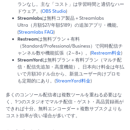
ランなし。主な「コスト」は学習時間と適切なハー
ドウェア。(
OBS Studio
)
Streamlabs
は無料コア製品＋Streamlabs
Ultra（月額$27/年額$189）の追加アプリ・機能。
(
Streamlabs FAQ
)
Restream
は無料プラン＋有料
（Standard/Professional/Business）で同時配信チ
ャンネル数や機能拡張（2～8+）。(
Restream料金
)
StreamYard
は無料プラン＋有料プラン（マルチ配
信・配信先追加・高度機能）。日本向け料金は年払
いで月額30ドル台から、新規ユーザー向けプロモ
も定期的にあり。(
StreamYard料金
)
多くのコンソール配信者は複数ツールを重ねる必要はな
く、1つのスタジオでマルチ配信・ゲスト・高品質録画が
できれば十分。無料エンコーダー＋複数サブスクよりも
コスト効率が良い場合が多いです。