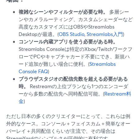
複雑なシーンやフィルターが必要な時。
多層シー
ンやカメラルーティング、カスタムシェーダーなど
高度なカスタマイズにはOBSやStreamlabs
Desktopが最適。(
OBS Studio
,
Streamlabs入門
)
コンソール内蔵アプリを使う必要がある時。
Streamlabs Consoleは特定のXbox/Twitchワークフ
ローでPCやキャプチャカード不要にでき、新規ハ
ード追加が難しい場合に便利。(
Streamlabs
Console FAQ
)
ブラウザスタジオの配信先数を超える必要がある
時。
Restreamの上位プランなら1つのエンコーダ
ーから多数の配信先へ同時配信可能。(
Restream料
金
)
ただし日本の多くのクリエイターにとって、これらは例
外的なケース。コンソール＋フェイスカム＋簡単なオー
バーレイ＋共同配信くらいが主流で、その場合は
StreamYardのシンプルさが圧倒的に有利です。