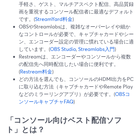
手軽さ、ゲスト、マルチアスペクト配信、高品質録
画を重視するコンソール配信者に最適なデフォルト
です。(
StreamYard料金
)
OBSやStreamlabsは、複雑なオーバーレイや細か
なコントロールが必要で、キャプチャカードやシー
ン、エンコーダー設定の管理に慣れている場合に適
しています。(
OBS Studio
,
Streamlabs入門
)
Restreamは、エンコーダーやコンソールから複数
の配信先へ同時配信したい場合に便利です。
(
Restream料金
)
どの方法を選んでも、コンソールのHDMI出力をPC
に取り込む方法（キャプチャカードやRemote Play
などのミラーリングアプリ）が必要です。(
OBSコ
ンソールキャプチャFAQ
)
「コンソール向けベスト配信ソフ
ト」とは？