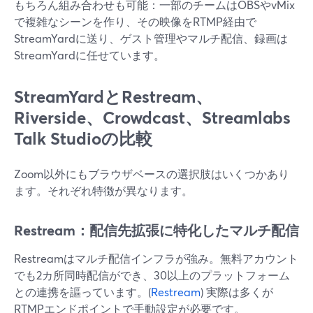
もちろん組み合わせも可能：一部のチームはOBSやvMix
で複雑なシーンを作り、その映像をRTMP経由で
StreamYardに送り、ゲスト管理やマルチ配信、録画は
StreamYardに任せています。
StreamYardとRestream、
Riverside、Crowdcast、Streamlabs
Talk Studioの比較
Zoom以外にもブラウザベースの選択肢はいくつかあり
ます。それぞれ特徴が異なります。
Restream：配信先拡張に特化したマルチ配信
Restreamはマルチ配信インフラが強み。無料アカウント
でも2カ所同時配信ができ、30以上のプラットフォーム
との連携を謳っています。(
Restream
) 実際は多くが
RTMPエンドポイントで手動設定が必要です。