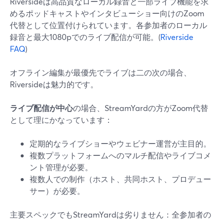
Riversideは高品質なローカル録音と一部ライブ機能を求
めるポッドキャストやインタビューショー向けのZoom
代替として位置付けられています。各参加者のローカル
録音と最大1080pでのライブ配信が可能。(
Riverside
FAQ
)
オフライン編集が最優先でライブは二の次の場合、
Riversideは魅力的です。
ライブ配信が中心
の場合、StreamYardの方がZoom代替
として理にかなっています：
定期的なライブショーやウェビナー運営が主目的。
複数プラットフォームへのマルチ配信やライブコメ
ント管理が必要。
複数人での制作（ホスト、共同ホスト、プロデュー
サー）が必要。
主要スペックでもStreamYardは劣りません：全参加者の