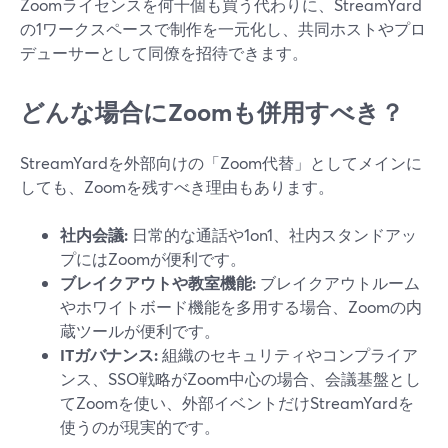
Zoomライセンスを何十個も買う代わりに、StreamYard
の1ワークスペースで制作を一元化し、共同ホストやプロ
デューサーとして同僚を招待できます。
どんな場合にZoomも併用すべき？
StreamYardを外部向けの「Zoom代替」としてメインに
しても、Zoomを残すべき理由もあります。
社内会議:
日常的な通話や1on1、社内スタンドアッ
プにはZoomが便利です。
ブレイクアウトや教室機能:
ブレイクアウトルーム
やホワイトボード機能を多用する場合、Zoomの内
蔵ツールが便利です。
ITガバナンス:
組織のセキュリティやコンプライア
ンス、SSO戦略がZoom中心の場合、会議基盤とし
てZoomを使い、外部イベントだけStreamYardを
使うのが現実的です。