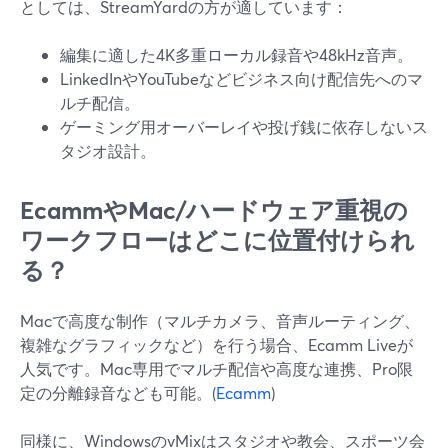
としては、StreamYardの方が適しています：
編集に適した4K多重ローカル録音や48kHz音声。
LinkedInやYouTubeなどビジネス向け配信先へのマ
ルチ配信。
ゲーミング用オーバーレイや投げ銭に依存しないス
タジオ設計。
EcammやMac/ハードウェア重視の
ワークフローはどこに位置付けられ
る？
Macで高度な制作（マルチカメラ、音声ルーティング、
複雑なグラフィックなど）を行う場合、Ecamm Liveが
人気です。Mac専用でマルチ配信や高度な連携、Pro限
定の分離録音なども可能。(
Ecamm
)
同様に、WindowsのvMixはスタジオや教会、スポーツ会