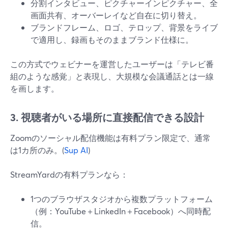
分割インタビュー、ピクチャーインピクチャー、全
画面共有、オーバーレイなど自在に切り替え。
ブランドフレーム、ロゴ、テロップ、背景をライブ
で適用し、録画もそのままブランド仕様に。
この方式でウェビナーを運営したユーザーは「テレビ番
組のような感覚」と表現し、大規模な会議通話とは一線
を画します。
3. 視聴者がいる場所に直接配信できる設計
Zoomのソーシャル配信機能は有料プラン限定で、通常
は1カ所のみ。(
Sup AI
)
StreamYardの有料プランなら：
1つのブラウザスタジオから複数プラットフォーム
（例：YouTube＋LinkedIn＋Facebook）へ同時配
信。