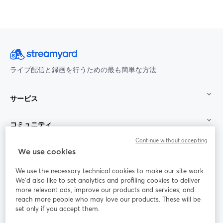
ライブ配信と録画を行うための最も簡単な方法
サービス
コミュニティ
Continue without accepting
StreamYard：
We use cookies
We use the necessary technical cookies to make our site work.
参加する
We'd also like to set analytics and profiling cookies to deliver
more relevant ads, improve our products and services, and
オン
X
reach more people who may love our products. These will be
Facebook
YouTube
ライ
(Twitter)
新しいタブで開く
新し
新しいタブで開く
set only if you accept them.
ンセ