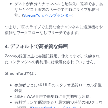
ゲストが自分のチャンネルも配信先に追加でき、あ
なたとゲスト両方のページで同時にライブ配信可
能。(
StreamYard ヘルプセンター
)
つまり、1回のライブで主要な全チャンネルに追加機材や
複雑なワークフローなしでリーチできます。
4. デフォルトで高品質な録画
Zoomの録画は主に会議記録用。使えますが、洗練され
たコンテンツへの再利用には最適化されていません。
StreamYardでは：
参加者ごとに4K UHDのスタジオ品質ローカル多重
録音。
48kHz WAV音声で編集時に音質調整も容易。
有料プランで1配信あたり最大約10時間のHDクラウ
ド録画。(
StreamYard ヘルプセンター
)