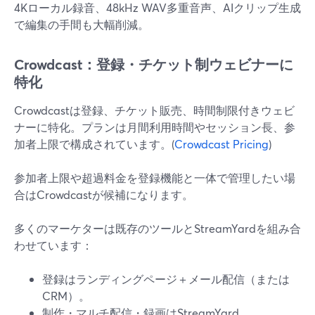
4Kローカル録音、48kHz WAV多重音声、AIクリップ生成
で編集の手間も大幅削減。
Crowdcast：登録・チケット制ウェビナーに
特化
Crowdcastは登録、チケット販売、時間制限付きウェビ
ナーに特化。プランは月間利用時間やセッション長、参
加者上限で構成されています。(
Crowdcast Pricing
)
参加者上限や超過料金を登録機能と一体で管理したい場
合はCrowdcastが候補になります。
多くのマーケターは既存のツールとStreamYardを組み合
わせています：
登録はランディングページ＋メール配信（または
CRM）。
制作・マルチ配信・録画はStreamYard。