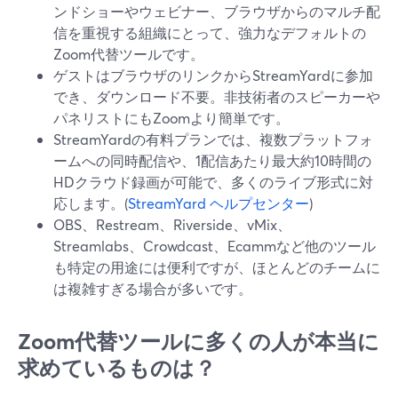
ンドショーやウェビナー、ブラウザからのマルチ配
信を重視する組織にとって、強力なデフォルトの
Zoom代替ツールです。
ゲストはブラウザのリンクからStreamYardに参加
でき、ダウンロード不要。非技術者のスピーカーや
パネリストにもZoomより簡単です。
StreamYardの有料プランでは、複数プラットフォ
ームへの同時配信や、1配信あたり最大約10時間の
HDクラウド録画が可能で、多くのライブ形式に対
応します。(
StreamYard ヘルプセンター
)
OBS、Restream、Riverside、vMix、
Streamlabs、Crowdcast、Ecammなど他のツール
も特定の用途には便利ですが、ほとんどのチームに
は複雑すぎる場合が多いです。
Zoom代替ツールに多くの人が本当に
求めているものは？