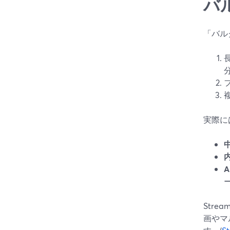
バ
「バル
実際に
Str
画やマ