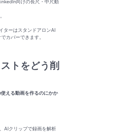
、LinkedIn向けの長尺・中尺動
成。
ターはスタンドアロンAI
だけでカバーできます。
コストをどう削
の使える動画を作るのにかか
、AIクリップで録画を解析