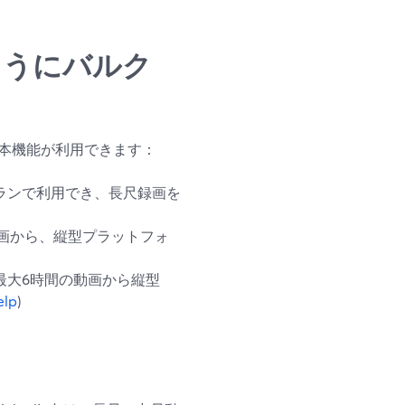
のようにバルク
の基本機能が利用できます：
ランで利用でき、長尺録画を
画から、縦型プラットフォ
最大6時間の動画から縦型
elp
)