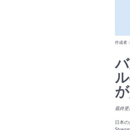
作成者
バ
ル
が
最終更新日
日本の
Str