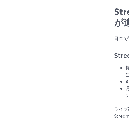
St
が
日本で
St
ン
ライブ
Str