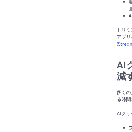
トリミ
アプリ
(
Strea
A
減
多くの
る時間
AIク