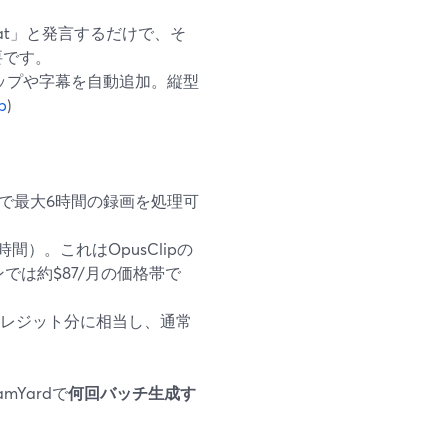
hat」と発言するだけで、そ
要です。
ップや字幕を自動追加。縦型
p
)
成で最大6時間の録画を処理可
間）。これはOpusClipの
では約$87/月の価格帯で
00クレジット分に相当し、通常
Yardで
何回バッチ生成す