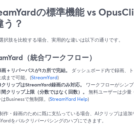
reamYardの標準機能 vs OpusC
違う？
選択肢を比較する場合、実用的な違いは以下の通りです。
reamYard（統合ワークフロー）
録画＋リパーパスが1カ所で完結。
ダッシュボード内で録画、ト
生成まで可能。(
StreamYard
)
AIクリップはStreamYard録画のみ対応。
ワークフローがシンプ
月間クリップ上限（分数ではなく回数）。
無料ユーザーは少量
はBusinessで無制限。(
StreamYard Help
)
制作・録画のために既に支払っている場合、AIクリップは追加
eamYardをバルクリパーパシングのハブにできます。