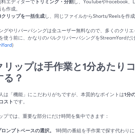
無料エディターで
トリミング・分割
し、YouTubeやFacebook
画も作成。
AIクリップを一括生成
し、同じファイルからShorts/Reelsを作
ングやリパーパシングは全ユーザー無料なので、多くのクリエイ
を使う前に、かなりのバルクリパーパシングをStreamYard
mYard
)
Iクリップは手作業と1分あたり
する？
人は「機能」にこだわりがちですが、本質的なポイントは
1分
コスト
です。
リップでは、重要な部分にだけ時間を集中できます：
プロンプトベースの選択。
1時間の番組を手作業で探す代わりに