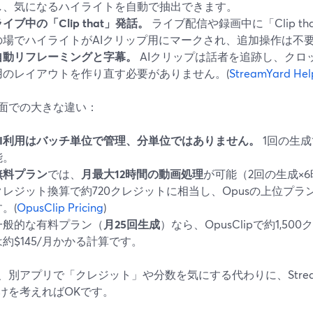
し、気になるハイライトを自動で抽出できます。
イブ中の「Clip that」発話。
ライブ配信や録画中に「Clip t
の場でハイライトがAIクリップ用にマークされ、追加操作は不
自動リフレーミングと字幕。
AIクリップは話者を追跡し、クロ
用のレイアウトを作り直す必要がありません。(
StreamYard Hel
面での大きな違い：
AI利用はバッチ単位で管理、分単位ではありません。
1回の生
能。
無料プラン
では、
月最大12時間の動画処理
が可能（2回の生成×6時
クレジット換算で約720クレジットに相当し、Opusの上位プラン
。(
OpusClip Pricing
)
一般的な有料プラン（
月25回生成
）なら、OpusClipで約1,5
は約$145/月かかる計算です。
、別アプリで「クレジット」や分数を気にする代わりに、Stream
けを考えればOKです。