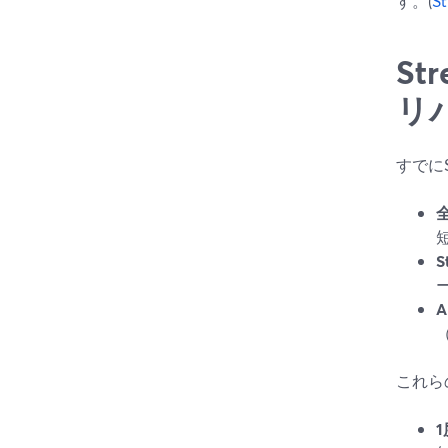
す。(
S
S
リ
すでに
S
これら