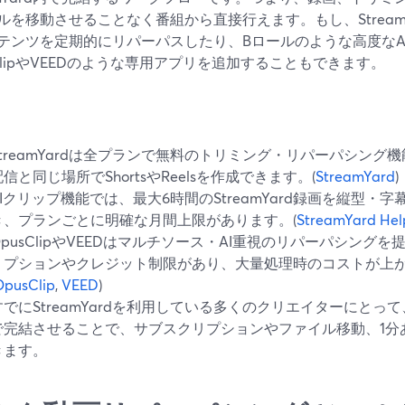
ルを移動させることなく番組から直接行えます。もし、Stream
テンツを定期的にリパーパスしたり、Bロールのような高度なA
sClipやVEEDのような専用アプリを追加することもできます。
StreamYardは全プランで無料のトリミング・リパーパシン
配信と同じ場所でShortsやReelsを作成できます。(
StreamYard
)
AIクリップ機能では、最大6時間のStreamYard録画を縦型
き、プランごとに明確な月間上限があります。(
StreamYard Hel
OpusClipやVEEDはマルチソース・AI重視のリパーパシング
リプションやクレジット制限があり、大量処理時のコストが上
OpusClip
,
VEED
)
すでにStreamYardを利用している多くのクリエイターにとっ
で完結させることで、サブスクリプションやファイル移動、1分
きます。