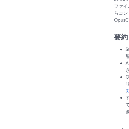
ファイ
らコン
Opu
要約
(