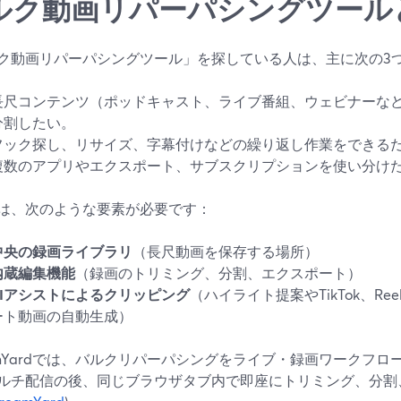
ルク動画リパーパシングツール
ク動画リパーパシングツール」を探している人は、主に次の3
長尺コンテンツ（ポッドキャスト、ライブ番組、ウェビナーな
分割したい。
フック探し、リサイズ、字幕付けなどの繰り返し作業をできる
複数のアプリやエクスポート、サブスクリプションを使い分け
は、次のような要素が必要です：
中央の録画ライブラリ
（長尺動画を保存する場所）
内蔵編集機能
（録画のトリミング、分割、エクスポート）
AIアシストによるクリッピング
（ハイライト提案やTikTok、Reels
ート動画の自動生成）
eamYardでは、バルクリパーパシングをライブ・録画ワークフ
ルチ配信の後、同じブラウザタブ内で即座にトリミング、分割