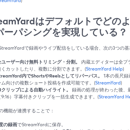
treamYard
)
treamYardはデフォルトでど
パーパシングを実現している？
StreamYardで録画やライブ配信をしている場合、次の3つ
全ユーザー向け無料トリミング・分割。
内蔵エディターは全プ
短くカットしたり、複数に分割できます。(
StreamYard Help
)
treamYard内でShortsやReelsとしてリパーパス。
1本の長尺録
ーム向けの複数ショート投稿を作成可能です。(
StreamYard
)
AIクリップによる自動ハイライト。
録画の処理が終わった後、
（9:16）字幕付きクリップを一括生成できます。(
StreamYard H
の機能が連携することで：
1度の録画
でStreamYardに保存。